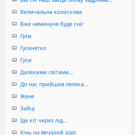
Величальна колискова
Вже неминуче буде сніг
Грім
Гусенятко
Гуси
Далекими світами…
До нас прийшов лелека…
Женя
Зайці
Іде кіт через лід…
Кінь на вечірній зорі