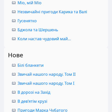
Міо, мій Міо
Незвичайні пригоди Карика та Валі
Гусенятко
Бджола та Шершень
Коли настав чудовий май…
Нове
Білі бланкети
Звичай нашого народу. Том II
Звичай нашого народу. Том I
В дорозі на Захід
В дев’ятім крузі
Пригоди Марка Чубатого