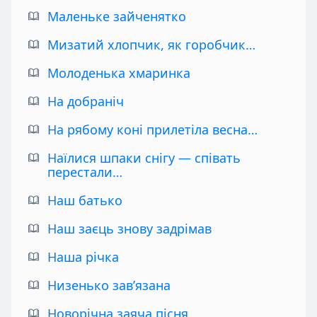
Маленьке зайченятко
Мизатий хлопчик, як горобчик…
Молоденька хмаринка
На добраніч
На рябому коні прилетіла весна…
Наїлися шпаки снігу — співать
перестали…
Наш батько
Наш заєць знову задрімав
Наша річка
Низенько зав’язана
Новорічна заяча пісня