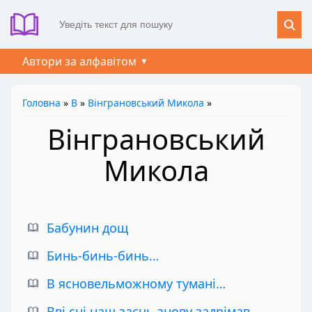
Автори за алфавітом
Головна
»
В
»
Вінграновський Микола
»
Вінграновський
Микола
Бабунин дощ
Бинь-бинь-бинь…
В ясновельможному тумані…
Вві сні наш заєць знову задрімав…