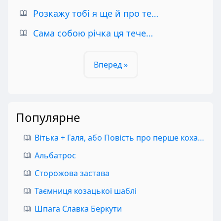
Розкажу тобі я ще й про те…
Сама собою річка ця тече…
Вперед »
Популярне
Вітька + Галя, або Повість про перше кохання
Альбатрос
Сторожова застава
Таємниця козацької шаблі
Шпага Славка Беркути