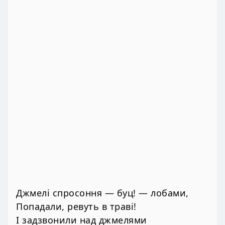
Джмелі спросоння — буц! — лобами,
Попадали, ревуть в траві!
І задзвонили над джмелями