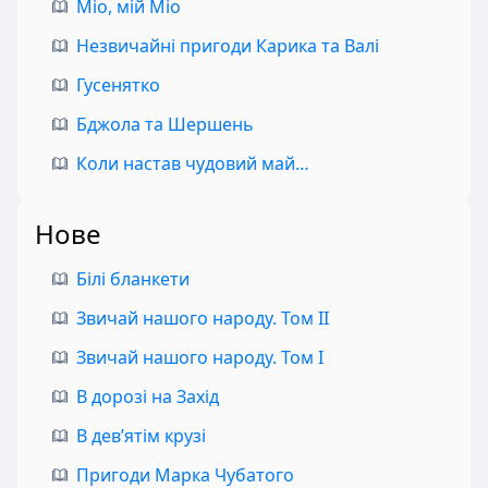
Міо, мій Міо
Незвичайні пригоди Карика та Валі
Гусенятко
Бджола та Шершень
Коли настав чудовий май…
Нове
Білі бланкети
Звичай нашого народу. Том II
Звичай нашого народу. Том I
В дорозі на Захід
В дев’ятім крузі
Пригоди Марка Чубатого