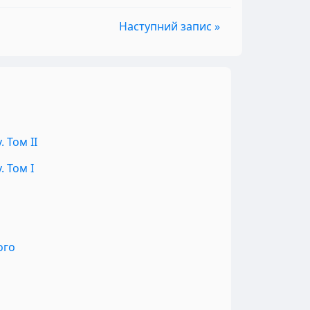
Наступний запис »
 Том II
 Том I
ого