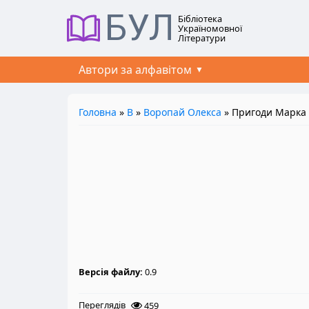
БУЛ
Бібліотека
Україномовної
Літератури
Автори за алфавітом
Головна
»
В
»
Воропай Олекса
» Пригоди Марка 
Версія файлу:
0.9
Переглядів
459