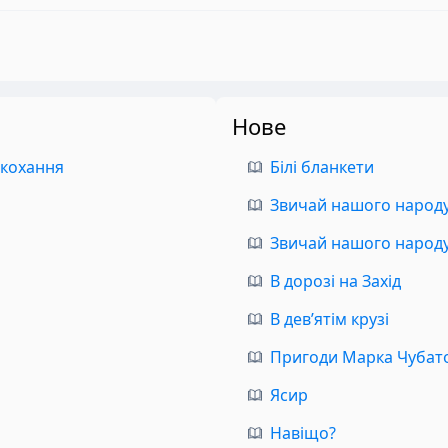
Нове
 кохання
Білі бланкети
Звичай нашого народу.
Звичай нашого народу.
В дорозі на Захід
В дев’ятім крузі
Пригоди Марка Чубат
Ясир
Навіщо?