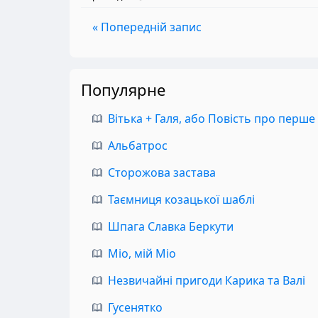
« Попередній запис
Популярне
Вітька + Галя, або Повість про перше
Альбатрос
Сторожова застава
Таємниця козацької шаблі
Шпага Славка Беркути
Міо, мій Міо
Незвичайні пригоди Карика та Валі
Гусенятко