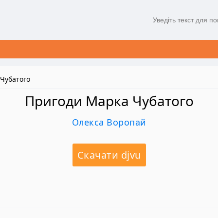
Чубатого
Пригоди Марка Чубатого
Олекса Воропай
Скачати djvu