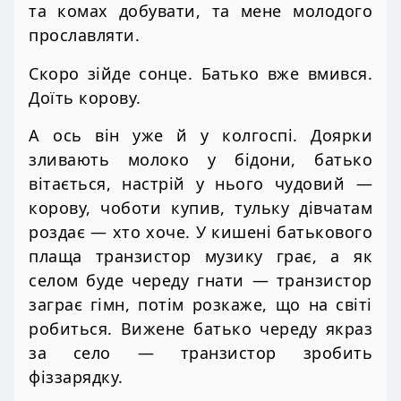
та комах добувати, та мене молодого
прославляти.
Скоро зійде сонце. Батько вже вмився.
Доїть корову.
А ось він уже й у колгоспі. Доярки
зливають молоко у бідони, батько
вітається, настрій у нього чудовий —
корову, чоботи купив, тульку дівчатам
роздає — хто хоче. У кишені батькового
плаща транзистор музику грає, а як
селом буде череду гнати — транзистор
заграє гімн, потім розкаже, що на світі
робиться. Вижене батько череду якраз
за село — транзистор зробить
фіззарядку.