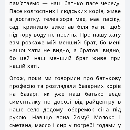
пам’ятаємо — наш батько пасе череду.
Пасе колгоспних і людських корів, живе
в достатку, телевізора має, має пасіку,
сад, криницю викопав біля хати, щоб
під гору воду не носить. Про нашу хату
вам розкаже мій менший брат, бо мені
нашої хати не видно, а братові видно,
бо цей наш менший брат живе при
нашій хаті.
Отож, поки ми говорили про батькову
професію та розглядали базарних корів
на базарі, як уже наш батько веде
сименталку по дорозі від райцентру в
наше село додому, оберемок сіна під
рукою. Навіщо вона йому? Молоко і
сметана, масло і сир у погребі годами у