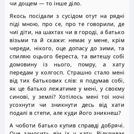
чи дощем — то інше діло.
Якось посідали з сусідом отут на рядні
піді мною, про се, про те говорили, де
чиї діти, на шахтах чи в городі, а батько
візьми та й скажи: немає у мене, крім
череди, нікого, оце допасу до зими, та
спиляю оцього береста, та витешу собі
домовину із нього, помру, а хату
передам у колгосп. Страшно стало мені
від тих батькових слів: я подумав собі,
як це батько лежатиме у мені, у своєму
синові, у землі? Хотілось мені тої ночі
усохнути чи зникнути десь від хати
подалі в степи, але куди його зникнеш?
А чоботи батько купив справді добрячі.
Оце заносить він їх у хату. Відкриває