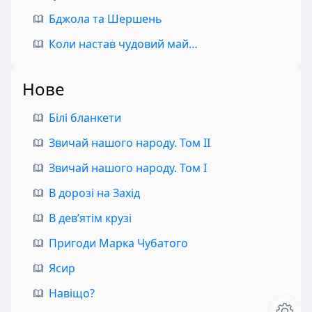
Бджола та Шершень
Коли настав чудовий май…
Нове
Білі бланкети
Звичай нашого народу. Том II
Звичай нашого народу. Том I
В дорозі на Захід
В дев’ятім крузі
Пригоди Марка Чубатого
Ясир
Навіщо?