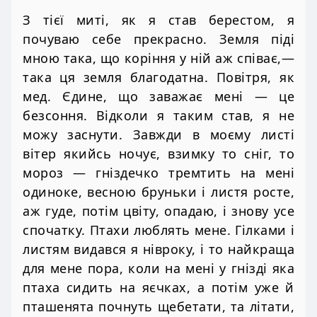
З тієї миті, як я став берестом, я
почуваю себе прекрасно. Земля піді
мною така, що коріння у ній аж співає,—
така ця земля благодатна. Повітря, як
мед. Єдине, що заважає мені — це
безсоння. Відколи я таким став, я не
можу заснути. Завжди в моєму листі
вітер якийсь ночує, взимку то сніг, то
мороз — гніздечко тремтить на мені
одиноке, весною бруньки і листя росте,
аж гуде, потім цвіту, опадаю, і знову усе
спочатку. Птахи люблять мене. Гілками і
листям видався я нівроку, і то найкраща
для мене пора, коли на мені у гнізді яка
птаха сидить на яєчках, а потім уже й
пташенята почнуть щебетати, та літати,