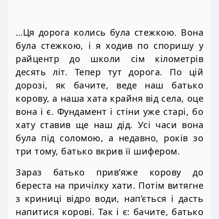
…Ця дорога колись була стежкою. Вона
була стежкою, і я ходив по споришу у
райцентр до школи сім кілометрів
десять літ. Тепер тут дорога. По цій
дорозі, як бачите, веде наш батько
корову, а наша хата крайня від села, оце
вона і є. Фундамент і стіни уже старі, бо
хату ставив ще наш дід. Усі часи вона
була під соломою, а недавно, років зо
три тому, батько вкрив її шифером.
Зараз батько прив’яже корову до
береста на причілку хати. Потім витягне
з криниці відро води, нап’ється і дасть
напитися корові. Так і є: бачите, батько