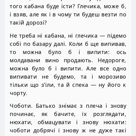
того кабана буде їсти? Глечика, може б,
і взяв, але як і в чому ти будеш везти по
такій дорозі?
Не треба ні кабана, ні глечика — підемо
собі по базару далі. Коли б ще випивав,
то можна було б і випити: ось
молдавани вино продають. Недороге,
можна було б і випити. Але все одно
випивати не будемо, та і морозиво
тільки що з’їли, та й спека — ну його к
чорту.
Чоботи. Батько знімає з плеча і знову
починає, як бачите, їх розглядати,
нюхати, обмацувати і знову нюхати:
чоботи добрячі і знову ж не дуже такі