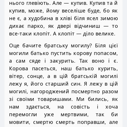
нього глевіють. Але — купив. Купив та й
купив, може, йому веселіше буде, бо як
не є, а худобина в хліві біля ясел зимою
дихає парко, як двері відчиниш — то
все-таки клопіт. А клопіт — діло велике.
Оце бачите братську могилу? Біля цієї
могили батько пустить корову попасом,
а сам сяде і закурить. Так воно і є.
Корова пасеться, наш батько курить,
вітер, сонце, а в цій братській могилі
лежу я, його старший син. Я лежу в цій
могилі, нагороджений посмертно разом
зі своїми товаришами. Ми бились, як
нам здається, на совість і хоча
перемогли уже мертвими, так би
мовити, смертю смерть поправши, але