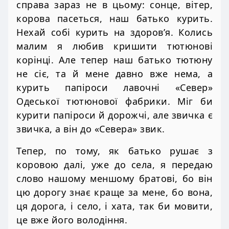
справа зараз не в цьому: сонце, вітер,
корова пасеться, наш батько курить.
Нехай собі курить на здоров’я. Колись
малим я любив кришити тютюнові
корінці. Але тепер наш батько тютюну
не сіє, та й мене давно вже нема, а
курить папіроси лавочні «Север»
Одеської тютюнової фабрики. Міг би
курити папіроси й дорожчі, але звичка є
звичка, а він до «Севера» звик.
Тепер, по тому, як батько рушає з
коровою далі, уже до села, я передаю
слово нашому меншому братові, бо він
цю дорогу знає краще за мене, бо вона,
ця дорога, і село, і хата, так би мовити,
це вже його володіння.