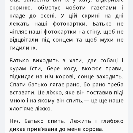
скриню, обмотує чоботи газетами і
кладе до осені. У цій скрині на дні
лежать наші фотокартки. Батько не
чіпляє наші фотокартки на стіну, щоб не
відцвітали під сонцем та щоб мухи не
гидили їх.
Батько виходить з хати, дає собаці і
курам їсти, бере косу, вкосює трави,
підкидає на ніч корові, сонце заходить.
Спати батько лягає рано, бо рано треба
вставати. Це ліжко, яке він поставив піді
мною і на якому він спить,— це ще наше
хлоп’яче ліжко.
Ніч. Батько спить. Лежить і глибоко
дихає прив’язана до мене корова.