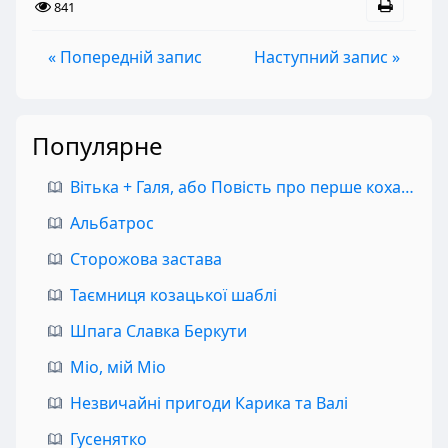
841
« Попередній запис
Наступний запис »
Популярне
Вітька + Галя, або Повість про перше кохання
Альбатрос
Сторожова застава
Таємниця козацької шаблі
Шпага Славка Беркути
Міо, мій Міо
Незвичайні пригоди Карика та Валі
Гусенятко