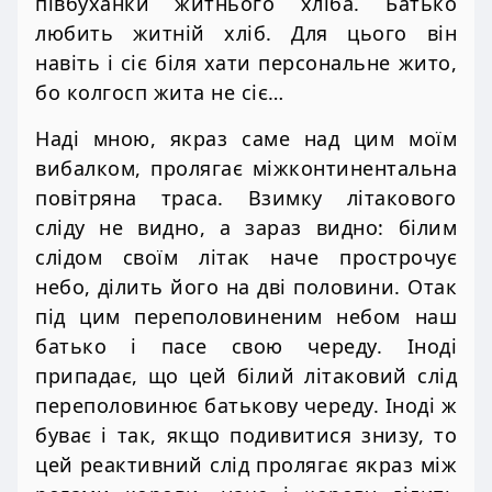
півбуханки житнього хліба. Батько
любить житній хліб. Для цього він
навіть і сіє біля хати персональне жито,
бо колгосп жита не сіє…
Наді мною, якраз саме над цим моїм
вибалком, пролягає міжконтинентальна
повітряна траса. Взимку літакового
сліду не видно, а зараз видно: білим
слідом своїм літак наче прострочує
небо, ділить його на дві половини. Отак
під цим переполовиненим небом наш
батько і пасе свою череду. Іноді
припадає, що цей білий літаковий слід
переполовинює батькову череду. Іноді ж
буває і так, якщо подивитися знизу, то
цей реактивний слід пролягає якраз між