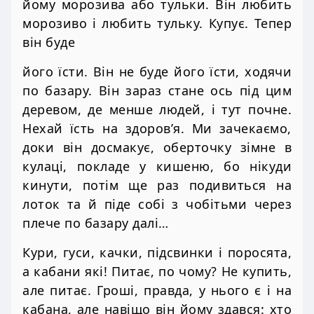
йому морозива або тульки. Він любить
морозиво і любить тульку. Купує. Тепер
він буде
його їсти. Він не буде його їсти, ходячи
по базару. Він зараз стане ось під цим
деревом, де менше людей, і тут почне.
Нехай їсть на здоров’я. Ми зачекаємо,
доки він досмакує, оберточку зімне в
кулаці, покладе у кишеню, бо нікуди
кинути, потім ще раз подивиться на
лоток та й піде собі з чобітьми через
плече по базару далі…
Кури, гуси, качки, підсвинки і поросята,
а кабани які! Питає, по чому? Не купить,
але питає. Гроші, правда, у нього є і на
кабана, але навіщо він йому здався: хто