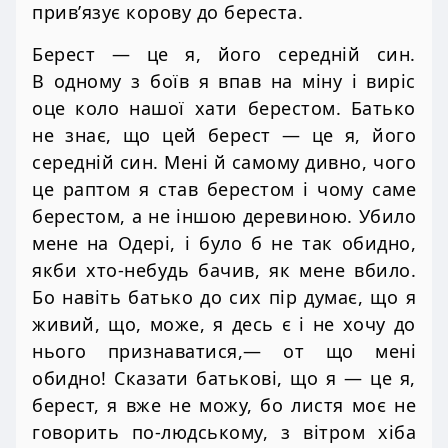
прив’язує корову до береста.
Берест — це я, його середній син.
В одному з боїв я впав на міну і виріс
оце коло нашої хати берестом. Батько
не знає, що цей берест — це я, його
середній син. Мені й самому дивно, чого
це раптом я став берестом і чому саме
берестом, а не іншою деревиною. Убило
мене на Одері, і було б не так обидно,
якби хто-небудь бачив, як мене вбило.
Бо навіть батько до сих пір думає, що я
живий, що, може, я десь є і не хочу до
нього признаватися,— от що мені
обидно! Сказати батькові, що я — це я,
берест, я вже не можу, бо листя моє не
говорить по-людському, з вітром хіба