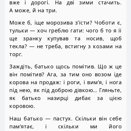
вже і дорогі. На дві зими стачить.
А може, й на три.
Може б, іще морозива з’їсти? Чоботи є,
тульки — хоч греблю гати: чого б то я її
ще зранку купував та носив, щоб
текла? — не треба, встигну з козами на
торг.
Заждіть, батько щось помітив. Що ж це
він помітив? Ага, за тим оно возом іде
корова на продаж: і роги, і вим’я, і нога
під нею, як під доброю дівкою… Гляньте,
як батько назирці дибає за цією
коровою.
Наш батько — пастух. Скільки він себе
пам’ятає, і скільки ми його