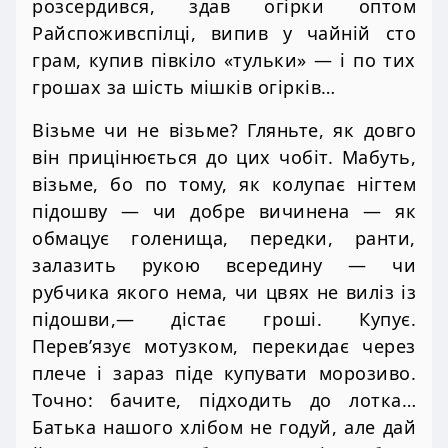
розсердився, здав огірки оптом
Райспоживспілці, випив у чайній сто
грам, купив півкіло «тульки» — і по тих
грошах за шість мішків огірків…
Візьме чи не візьме? Гляньте, як довго
він прицінюється до цих чобіт. Мабуть,
візьме, бо по тому, як колупає нігтем
підошву — чи добре вичинена — як
обмацує голенища, передки, ранти,
залазить рукою всередину — чи
рубчика якого нема, чи цвях не виліз із
підошви,— дістає гроші. Купує.
Перев’язує мотузком, перекидає через
плече і зараз піде купувати морозиво.
Точно: бачите, підходить до лотка…
Батька нашого хлібом не годуй, але дай