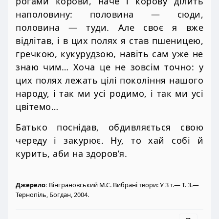
рогами корови, наче і корову ділить
наполовину: половина — сюди,
половина — туди. Але своє я вже
відлітав, і в цих полях я став пшеницею,
гречкою, кукурудзою, навіть сам уже не
знаю чим… Хоча це не зовсім точно: у
цих полях лежать цілі покоління нашого
народу, і так ми усі родимо, і так ми усі
цвітемо…
Батько поснідав, обдивляється свою
череду і закурює. Ну, то хай собі й
курить, аби на здоров’я.
Джерело:
Вінграновський М.С. Вибрані твори: У 3 т.— Т. 3.—
Тернопіль, Богдан, 2004.