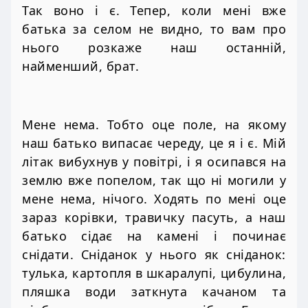
Так воно і є. Тепер, коли мені вже
батька за селом не видно, то вам про
нього розкаже наш останній,
найменший, брат.
Мене нема. Тобто оце поле, на якому
наш батько випасає череду, це я і є. Мій
літак вибухнув у повітрі, і я осипався на
землю вже попелом, так що ні могили у
мене нема, нічого. Ходять по мені оце
зараз корівки, травичку пасуть, а наш
батько сідає на камені і починає
снідати. Сніданок у нього як сніданок:
тулька, картопля в шкаралупі, цибулина,
пляшка води заткнута качаном та