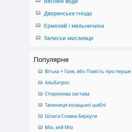
Весняні води
Дворянське гніздо
Єрмолай і мельничиха
Записки мисливця
Популярне
Вітька + Галя, або Повість про перше
Альбатрос
Сторожова застава
Таємниця козацької шаблі
Шпага Славка Беркути
Міо, мій Міо