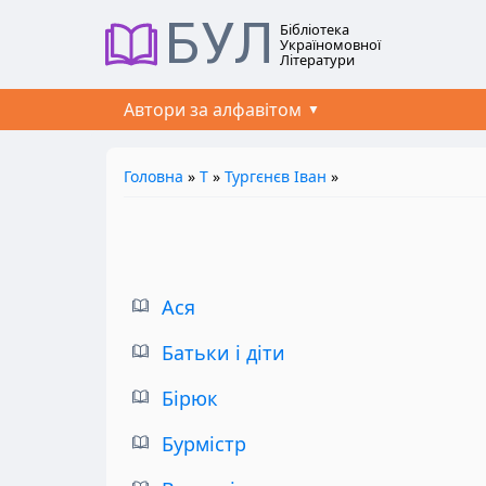
БУЛ
Бібліотека
Україномовної
Літератури
Автори за алфавітом
Головна
»
Т
»
Тургєнєв Іван
»
Ася
Батьки і діти
Бірюк
Бурмістр