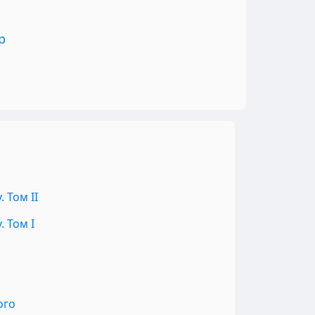
р
 Том II
 Том I
ого