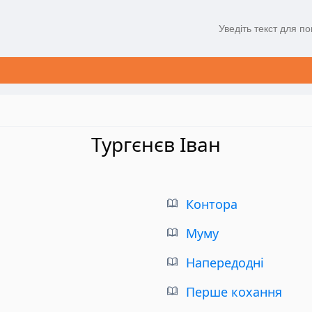
Тургєнєв Іван
Контора
Муму
Напередодні
Перше кохання