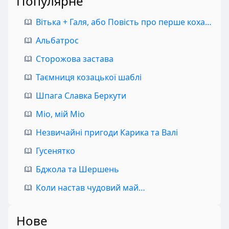
Популярне
Вітька + Галя, або Повість про перше кохання
Альбатрос
Сторожова застава
Таємниця козацької шаблі
Шпага Славка Беркути
Міо, мій Міо
Незвичайні пригоди Карика та Валі
Гусенятко
Бджола та Шершень
Коли настав чудовий май…
Нове