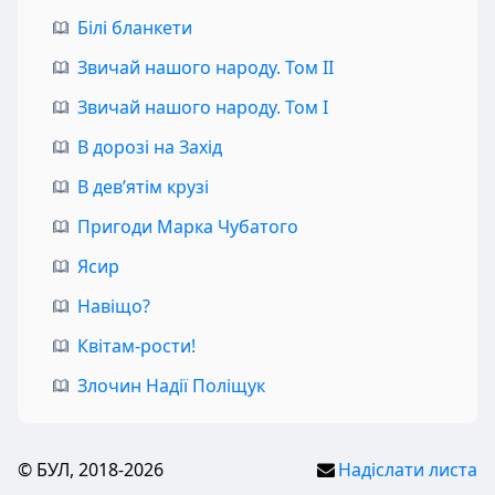
Білі бланкети
Звичай нашого народу. Том II
Звичай нашого народу. Том I
В дорозі на Захід
В дев’ятім крузі
Пригоди Марка Чубатого
Ясир
Навіщо?
Квітам-рости!
Злочин Надії Поліщук
© БУЛ, 2018-2026
Надіслати листа