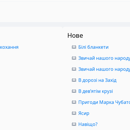
Нове
 кохання
Білі бланкети
Звичай нашого народу.
Звичай нашого народу.
В дорозі на Захід
В дев’ятім крузі
Пригоди Марка Чубат
Ясир
Навіщо?