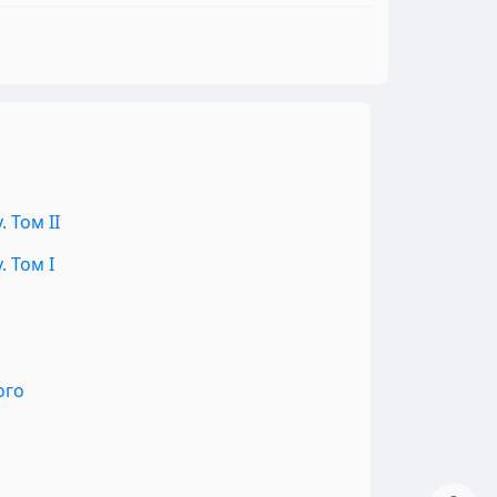
 Том II
 Том I
ого