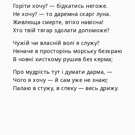
Горіти хочу? — бідкатись негоже.
Не хочу? — то даремна скарг луна.
Живлюща смерте, втіхо навісна!
Хто твій тягар здолати допоможе?
Чужій чи власній волі я служу?
Неначе в просторінь морську безкраю
В човні хисткому рушив без керма;
Про мудрість тут і думати дарма, —
Чого я хочу — й сам уже не знаю;
Палаю в стужу, в спеку — весь дрижу.