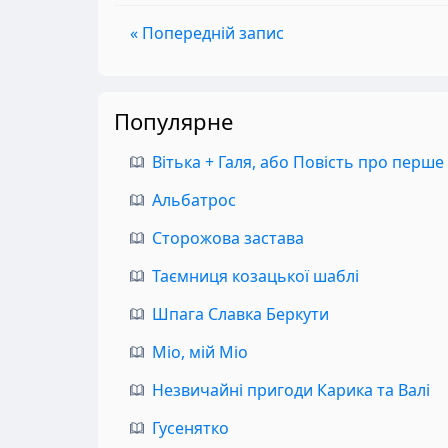
« Попередній запис
Популярне
Вітька + Галя, або Повість про перше
Альбатрос
Сторожова застава
Таємниця козацької шаблі
Шпага Славка Беркути
Міо, мій Міо
Незвичайні пригоди Карика та Валі
Гусенятко