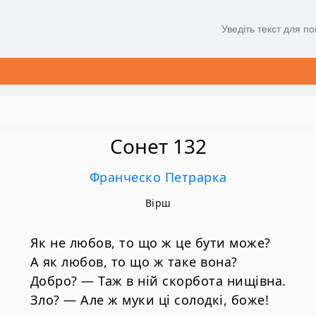
Сонет 132
Франческо Петрарка
Вірш
Як не любов, то що ж це бути може?
А як любов, то що ж таке вона?
Добро? — Таж в ній скорбота нищівна.
Зло? — Але ж муки ці солодкі, боже!