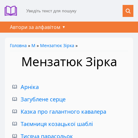
Автори за алфавітом
Головна
»
М
»
Мензатюк Зірка
»
Мензатюк Зірка
Арніка
Загублене серце
Казка про галантного кавалера
Таємниця козацької шаблі
Тисяча парасольок