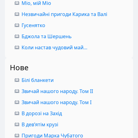
Міо, мій Міо
Незвичайні пригоди Карика та Валі
Гусенятко
Бджола та Шершень
Коли настав чудовий май…
Нове
Білі бланкети
Звичай нашого народу. Том II
Звичай нашого народу. Том I
В дорозі на Захід
В дев’ятім крузі
Пригоди Марка Чубатого