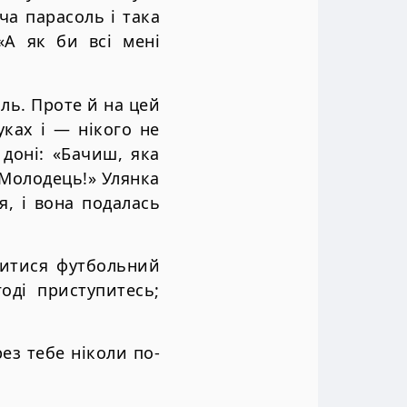
ча парасоль і така
«А як би всі мені
ль. Проте й на цей
уках і — нікого не
 доні: «Бачиш, яка
Молодець!» Улянка
я, і вона подалась
витися футбольний
оді приступитесь;
ез тебе ніколи по-