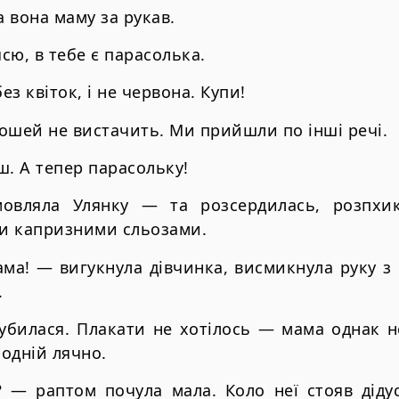
 вона маму за рукав.
ясю, в тебе є парасолька.
ез квіток, і не червона. Купи!
ошей не вистачить. Ми прийшли по інші речі.
ш. А тепер парасольку!
овляла Улянку — та розсердилась, розпхика
и капризними сльозами.
а! — вигукнула дівчинка, висмикнула руку з 
.
убилася. Плакати не хотілось — мама однак не
 одній лячно.
 — раптом почула мала. Коло неї стояв діду