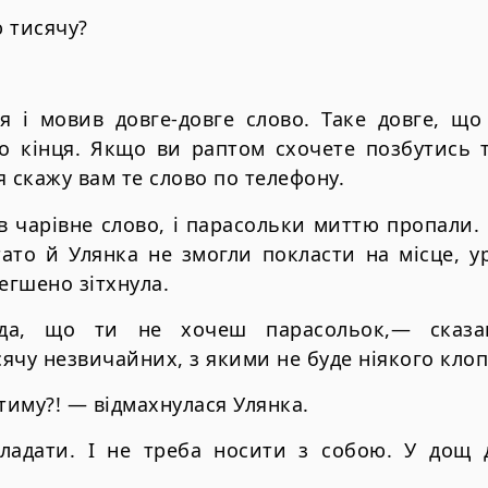
 тисячу?
ся і мовив довге-довге слово. Таке довге, що
о кінця. Якщо ви раптом схочете позбутись т
 я скажу вам те слово по телефону.
в чарівне слово, і парасольки миттю пропали. Н
тато й Улянка не змогли покласти на місце, у
егшено зітхнула.
да, що ти не хочеш парасольок,— сказа
ячу незвичайних, з якими не буде ніякого кло
тиму?! — відмахнулася Улянка.
ладати. І не треба носити з собою. У дощ 