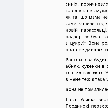
синіх, коричневи
горошок і в смужк
як та, що мама не
саме зашелестів, 
новій парасольці
надворі не було. 
з цукру!» Вона ро
ніхто не дивився н
Раптом з-за будин
абияк, сукенки в 
теплих калюжах. У
в мене теж є така?
Вона не помилилас
І ось Улянка зно
Поодинокі перехож