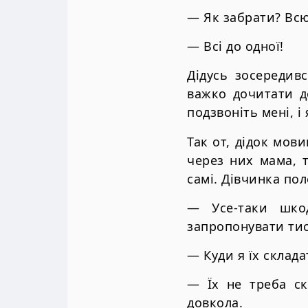
— Як забрати? Всю
— Всі до одної!
Дідусь зосередив
важко дочитати д
подзвоніть мені, і
Так от, дідок мови
через них мама, 
самі. Дівчинка пол
— Усе-таки шко
запропонувати тис
— Куди я їх склада
— Їх не треба ск
довкола.