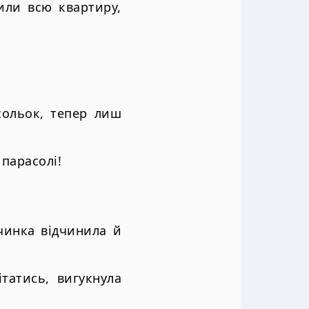
или всю квартиру,
.
сольок, тепер лиш
парасолі!
вчинка відчинила й
татись, вигукнула