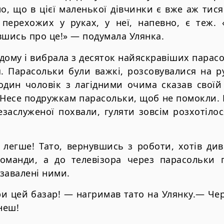
ло, що в цієї маленької дівчинки є вже аж тися
у перехожих у руках, у неї, напевно, є теж. 
вшись про це!» — подумала Улянка.
дому і вибрала з десяток найяскравіших парасо
я. Парасольки були важкі, розсовувалися на р
один чоловік з лагідними очима сказав своїй
 Несе подружкам парасольки, щоб не помокли. 
езаслуженої похвали, гуляти зовсім розхотілос
е легше! Тато, вернувшись з роботи, хотів ди
оманди, а до телевізора через парасольки г
 завалені ними.
 цей базар! — нагримав тато на Улянку.— Чер
неш!