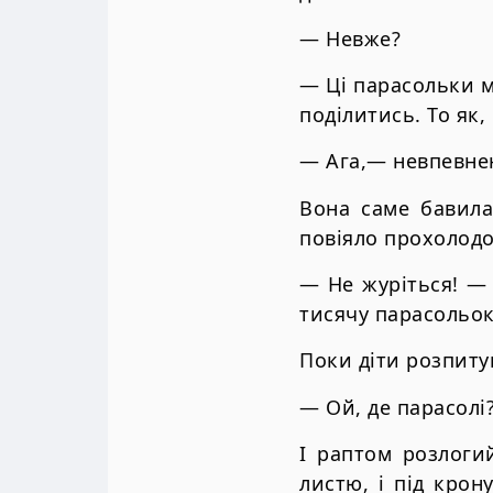
— Невже?
— Ці парасольки м
поділитись. То як,
— Ага,— невпевнен
Вона саме бавила
повіяло прохолодо
— Не журіться! —
тисячу парасольок,
Поки діти розпиту
— Ой, де парасолі
І раптом розлоги
листю, і під крон