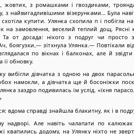
х, жовтих, з ромашками і гвоздиками, троянд
у, з найвигадливішими візерунками… Була навіт
 схотіла купити. Улянка схопила п і побігла н
як на замовлення, веселий теплий дощ. Рясні 
. Та от досада: нікого з подруг чи просто 
«Ач, боягузки,— зітхнула Улянка.— Повтікали ві
зглядалася по вікнах і балконах, але й звідти
а її обновку.
ку вибігли дівчатка з одною на двох парасоль
обох намокли, а дівчатка ще й босоніжки пос
лянка заздро подивилась їм услід. «їхня парас
»
я: вдома справді знайшла блакитну, як і в подр
ву надворі. Але навіть чалапати по калюжах
і квапились додому, на Улянку ніхто не зверт