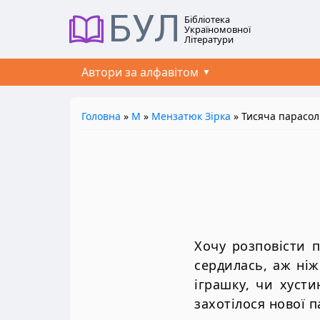
БУЛ
Бібліотека
Україномовної
Літератури
Автори за алфавітом
Головна
»
М
»
Мензатюк Зірка
» Тисяча парасол
Хочу розповісти п
сердилась, аж ніж
іграшку, чи хусти
захотілося нової 