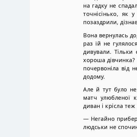
на гадку не спада
точнісінько, як 
позаздрили, дізна
Вона вернулась до
раз їй не гулялос
дивували. Тільки 
хороша дівчинка?
почервоніла від н
додому.
Але й тут було н
матч улюбленої к
диван і крісла теж
— Негайно прибери
людськи не спочи