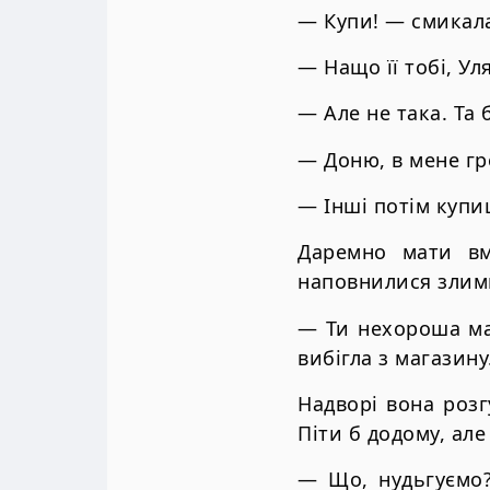
— Купи! — смикала
— Нащо її тобі, Ул
— Але не така. Та б
— Доню, в мене гр
— Інші потім купи
Даремно мати вм
наповнилися злим
— Ти нехороша мам
вибігла з магазину
Надворі вона розг
Піти б додому, але
— Що, нудьгуємо?