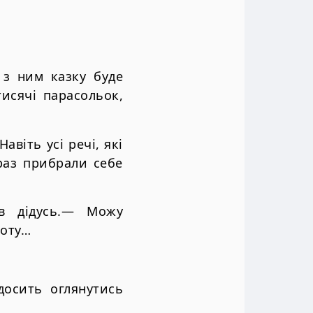
 з ним казку буде
исячі парасольок,
авіть усі речі, які
раз прибрали себе
в дідусь.— Можу
поту…
досить оглянутись