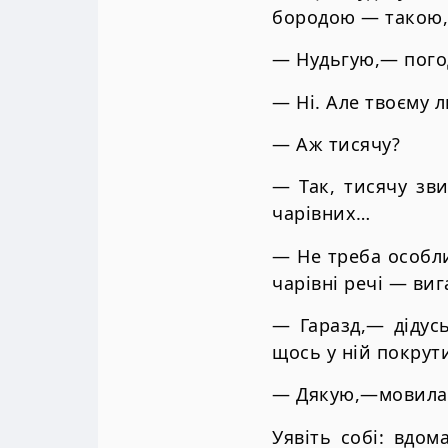
бородою — такою,
— Нудьгую,— пого
— Ні. Але твоєму 
— Аж тисячу?
— Так, тисячу зв
чарівних…
— Не треба особли
чарівні речі — виг
— Гаразд,— дідус
щось у ній покрут
— Дякую,—мовила У
Уявіть собі: вдом