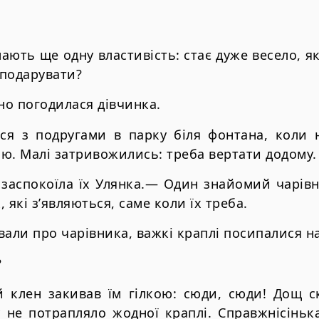
ають ще одну властивість: стає дуже весело, 
 подарувати?
о погодилася дівчинка.
ся з подругами в парку біля фонтана, коли 
ю. Малі затривожились: треба вертати додому.
 заспокоїла їх Улянка.— Один знайомий чарівн
 які з’являються, саме коли їх треба.
вали про чарівника, важкі краплі посипалися н
?
й клен закивав їм гілкою: сюди, сюди! Дощ с
у не потрапляло жодної краплі. Справжнісіньк