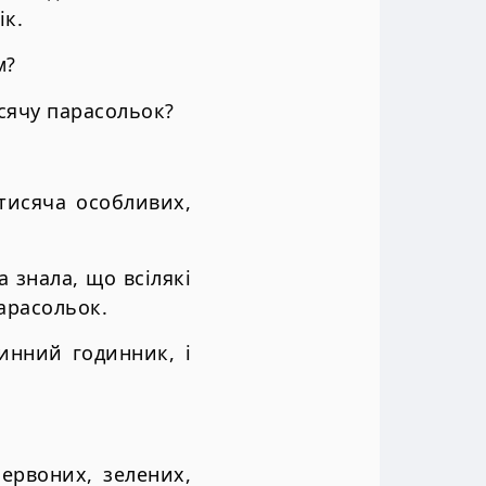
ік.
м?
исячу парасольок?
тисяча особливих,
 знала, що всілякі
парасольок.
инний годинник, і
Червоних, зелених,