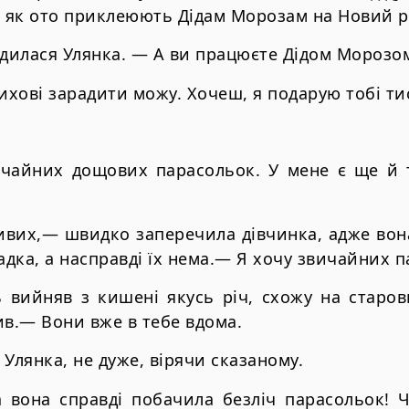
 як ото приклеюють Дідам Морозам на Новий р
дилася Улянка. — А ви працюєте Дідом Морозо
лихові зарадити можу. Хочеш, я подарую тобі т
ичайних дощових парасольок. У мене є ще й 
вих,— швидко заперечила дівчинка, адже вона
адка, а насправді їх нема.— Я хочу звичайних 
ь вийняв з кишені якусь річ, схожу на старов
ив.— Вони вже в тебе вдома.
лянка, не дуже, вірячи сказаному.
а вона справді побачила безліч парасольок! 