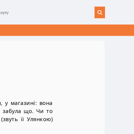
, у магазині: вона
, забула що. Чи то
(звуть її Улянкою)