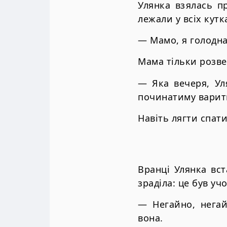
Улянка взялась п
лежали у всіх кут
— Мамо, я голодна
Мама тільки розве
— Яка вечеря, Ул
починатиму вари
Навіть лягти спат
Вранці Улянка вст
зраділа: це був уч
— Негайно, негай
вона.