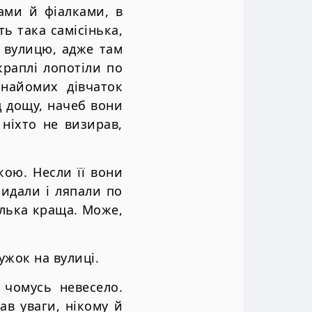
ами й фіалками, в
ь така самісінька,
а вулицю, адже там
краплі лопотіли по
знайомих дівчаток
д дощу, начеб вони
 ніхто не визирав,
кою. Несли її вони
кидали і ляпали по
олька краща. Може,
ужок на вулиці.
 чомусь невесело.
ав уваги, нікому й