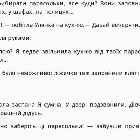
рибирати парасольки, але куди? Вони заповн
ках, у шафах, на полицях…
! — побігла Улянка на кухню.— Давай вечеряти
ла руками:
ясю? Я ледве звільнила кухню від твоїх пара
ти…
и було неможливо: ліжечко теж заповнили кляті 
ала заспана й сумна. У двері подзвонили. Ді
орашній дідусь.
но заберіть ці парасольки! — забувши приві