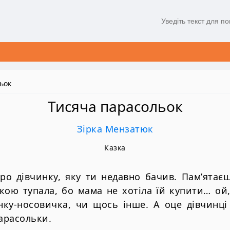
ьок
Тисяча парасольок
Зірка Мензатюк
Казка
ро дівчинку, яку ти недавно бачив. Пам’ятаєш
кою тупала, бо мама не хотіла їй купити… ой
нку-носовичка, чи щось інше. А оце дівчинці 
парасольки.