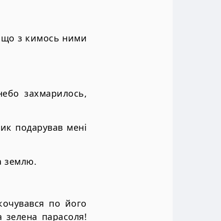
якщо з кимось ними
небо захмарилось,
ик подарував мені
а землю.
кочувався по його
а зелена парасоля!