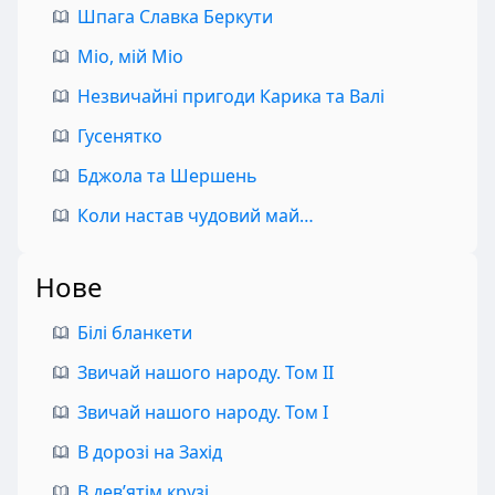
Шпага Славка Беркути
Міо, мій Міо
Незвичайні пригоди Карика та Валі
Гусенятко
Бджола та Шершень
Коли настав чудовий май…
Нове
Білі бланкети
Звичай нашого народу. Том II
Звичай нашого народу. Том I
В дорозі на Захід
В дев’ятім крузі