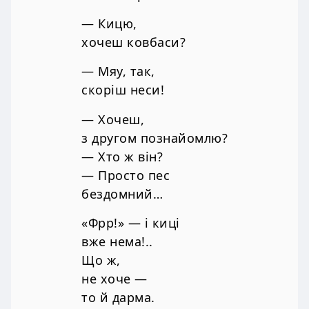
— Кицю,
хочеш ковбаси?
— Мяу, так,
скоріш неси!
— Хочеш,
з другом познайомлю?
— Хто ж він?
— Просто пес
бездомний…
«Фрр!» — і киці
вже нема!..
Що ж,
не хоче —
то й дарма.