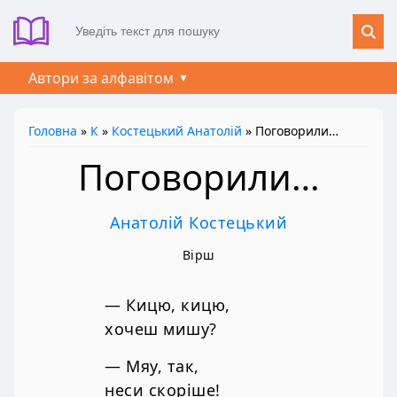
Автори за алфавітом
Головна
»
К
»
Костецький Анатолій
» Поговорили…
Поговорили…
Анатолій Костецький
Вірш
— Кицю, кицю,
хочеш мишу?
— Мяу, так,
неси скоріше!