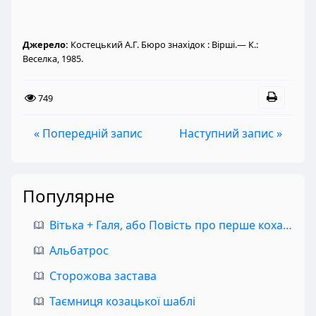
Джерело:
Костецький А.Г. Бюро знахідок : Вірші.— К.:
Веселка, 1985.
749
« Попередній запис
Наступний запис »
Популярне
Вітька + Галя, або Повість про перше кохання
Альбатрос
Сторожова застава
Таємниця козацької шаблі