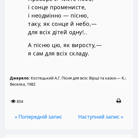
і сонце променисте,
і неодмінно — пісню,
таку, як сонце й небо,—
для всіх дітей одну!..
А пісню цю, як виросту,—
я сам для всіх складу.
Джерело:
Костецький А.Г. Пісня для всіх: Вірші та казки.— К.:
Веселка, 1982
854
« Попередній запис
Наступний запис »