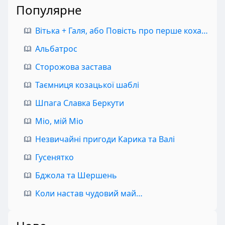
Популярне
Вітька + Галя, або Повість про перше кохання
Альбатрос
Сторожова застава
Таємниця козацької шаблі
Шпага Славка Беркути
Міо, мій Міо
Незвичайні пригоди Карика та Валі
Гусенятко
Бджола та Шершень
Коли настав чудовий май…