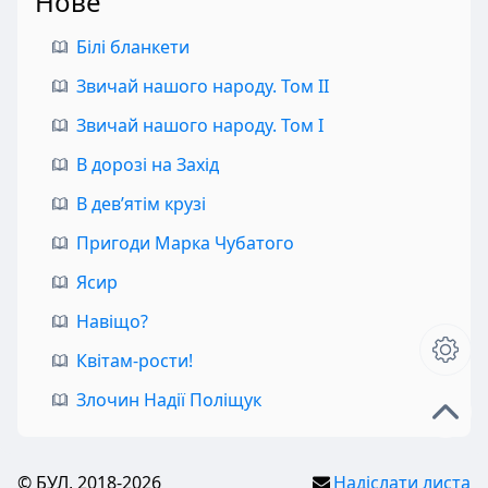
Нове
Білі бланкети
Звичай нашого народу. Том II
Звичай нашого народу. Том I
В дорозі на Захід
В дев’ятім крузі
Пригоди Марка Чубатого
Ясир
Навіщо?
Квітам-рости!
Злочин Надії Поліщук
© БУЛ, 2018-2026
Надіслати листа