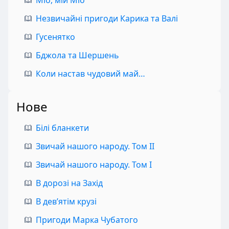
Незвичайні пригоди Карика та Валі
Гусенятко
Бджола та Шершень
Коли настав чудовий май…
Нове
Білі бланкети
Звичай нашого народу. Том II
Звичай нашого народу. Том I
В дорозі на Захід
В дев’ятім крузі
Пригоди Марка Чубатого