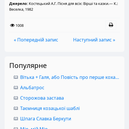
Джерело:
Костецький А.Г. Пісня для всіх: Вірші та казки.— К.:
Веселка, 1982
1008
« Попередній запис
Наступний запис »
Популярне
Вітька + Галя, або Повість про перше кохання
Альбатрос
Сторожова застава
Таємниця козацької шаблі
Шпага Славка Беркути
Міо, мій Міо