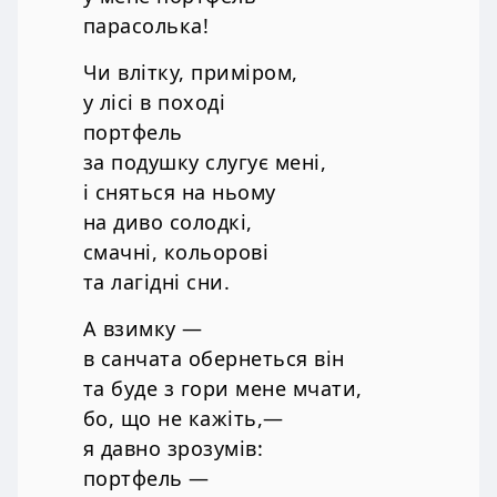
парасолька!
Чи влітку, приміром,
у лісі в поході
портфель
за подушку слугує мені,
і сняться на ньому
на диво солодкі,
смачні, кольорові
та лагідні сни.
А взимку —
в санчата обернеться він
та буде з гори мене мчати,
бо, що не кажіть,—
я давно зрозумів:
портфель —