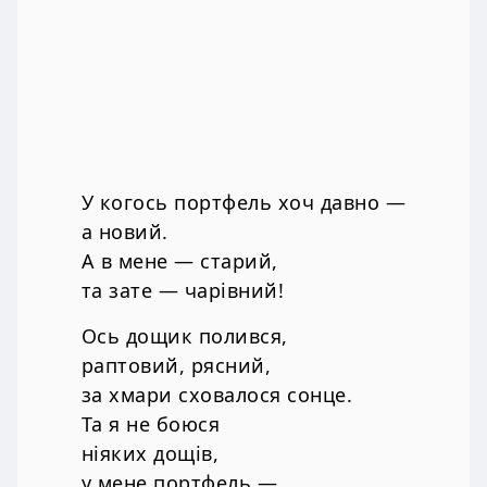
У когось портфель хоч давно —
а новий.
А в мене — старий,
та зате — чарівний!
Ось дощик полився,
раптовий, рясний,
за хмари сховалося сонце.
Та я не боюся
ніяких дощів,
у мене портфель —