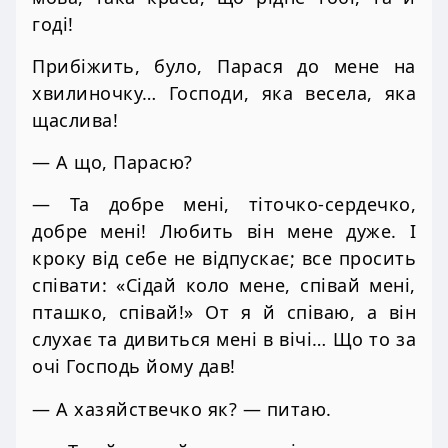
годі!
Прибіжить, було, Парася до мене на
хвилиночку… Господи, яка весела, яка
щаслива!
— А що, Парасю?
— Та добре мені, тіточко-сердечко,
добре мені! Любить він мене дуже. І
кроку від себе не відпускає; все просить
співати: «Сідай коло мене, співай мені,
пташко, співай!» От я й співаю, а він
слухає та дивиться мені в вічі… Що то за
очі Господь йому дав!
— А хазяйствечко як? — питаю.