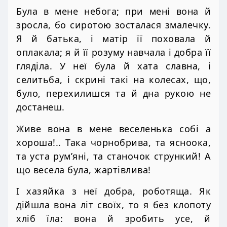
Була в мене небога; при мені вона й
зросла, бо сиротою зосталася змалечку.
Я й батька, і матір її поховала й
оплакала; я й її розуму навчала і добра її
гляділа. У неї була й хата славна, і
селитьба, і скрині такі на колесах, що,
було, перехилишся та й дна рукою не
достанеш.
Живе вона в мене веселенька собі а
хороша!.. Така чорнобрива, та ясноока,
та уста рум’яні, та станочок стрункий! А
що весела була, жартівлива!
І хазяйка з неї добра, роботяща. Як
дійшла вона літ своїх, то я без клопоту
хліб їла: вона й зробить усе, й