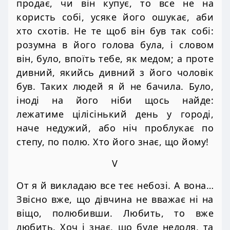
продає, чи він купує, то все не на
користь собі, усяке його ошукає, аби
хто схотів. Не те щоб він був так собі:
розумна в його голова була, і словом
він, було, впоїть тебе, як медом; а проте
дивний, якийсь дивний з його чоловік
був. Таких людей я й не бачила. Було,
іноді на його ніби щось найде:
лежатиме цілісінький день у городі,
наче недужий, або ніч проблукає по
степу, по полю. Хто його знає, що йому!
V
От я й викладаю все теє небозі. А вона…
Звісно вже, що дівчина не вважає ні на
віщо, полюбивши. Любить, то вже
любить. Хоч і знає, що буде недоля, та