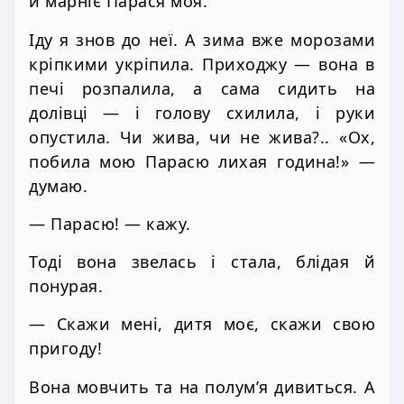
й марніє Парася моя.
Іду я знов до неї. А зима вже морозами
кріпкими укріпила. Приходжу — вона в
печі розпалила, а сама сидить на
долівці — і голову схилила, і руки
опустила. Чи жива, чи не жива?.. «Ох,
побила мою Парасю лихая година!» —
думаю.
— Парасю! — кажу.
Тоді вона звелась і стала, блідая й
понурая.
— Скажи мені, дитя моє, скажи свою
пригоду!
Вона мовчить та на полум’я дивиться. А