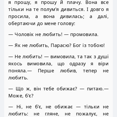
я прошу, я прошу й плачу. Вона все
тільки на те полум’я дивиться. І довго я
просила, а вона дивилась; а далі,
обертаючи до мене голову:
— Чоловік не любить! — промовила.
— Як не любить, Парасю? Бог із тобою!
— Не любить! — вимовила, та так з душі
якось вимовила, що одразу я віри
поняла.— Перше любив, тепер не
любить.
— Що ж, він тебе обижає? — питаю.—
Може, б’є?
— Ні, не б’є, не обижає — тільки не
любить: не гляне, не пожалує, не