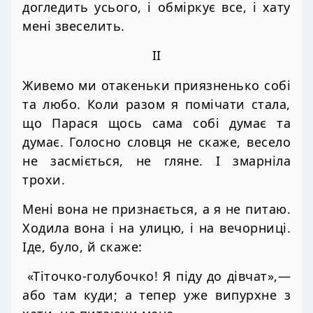
догледить усього, і обміркує все, і хату
мені звеселить.
II
Живемо ми отакеньки приязненько собі
та любо. Коли разом я помічати стала,
що Парася щось сама собі думає та
думає. Голосно словця не скаже, весело
не засміється, не гляне. І змарніла
трохи.
Мені вона не признається, а я не питаю.
Ходила вона і на улицю, і на вечорниці.
Іде, було, й скаже:
«Тіточко-голубочко! Я піду до дівчат»,—
або там куди; а тепер уже випурхне з