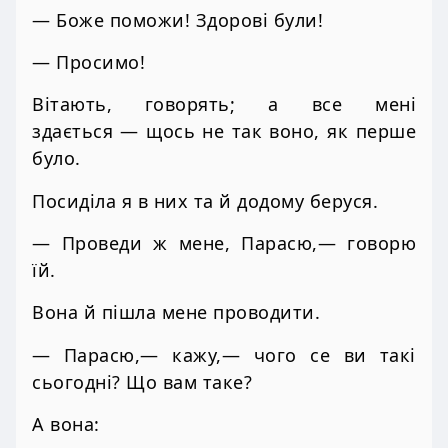
— Боже поможи! Здорові були!
— Просимо!
Вітають, говорять; а все мені
здається — щось не так воно, як перше
було.
Посиділа я в них та й додому беруся.
— Проведи ж мене, Парасю,— говорю
їй.
Вона й пішла мене проводити.
— Парасю,— кажу,— чого се ви такі
сьогодні? Що вам таке?
А вона: