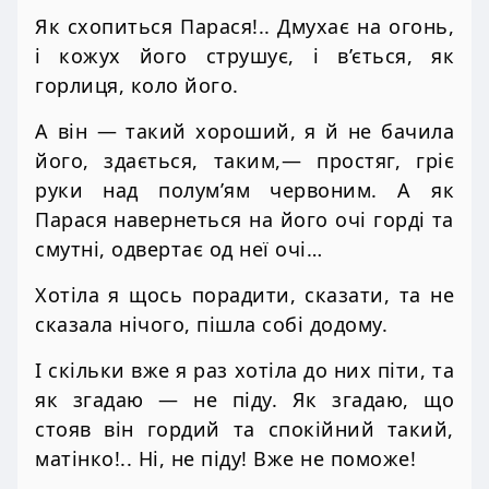
Як схопиться Парася!.. Дмухає на огонь,
і кожух його струшує, і в’ється, як
горлиця, коло його.
А він — такий хороший, я й не бачила
його, здається, таким,— простяг, гріє
руки над полум’ям червоним. А як
Парася навернеться на його очі горді та
смутні, одвертає од неї очі…
Хотіла я щось порадити, сказати, та не
сказала нічого, пішла собі додому.
І скільки вже я раз хотіла до них піти, та
як згадаю — не піду. Як згадаю, що
стояв він гордий та спокійний такий,
матінко!.. Ні, не піду! Вже не поможе!