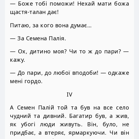
— Боже тобі поможи! Нехай мати божа
щастя-талан дає!
Питаю, за кого вона думає…
— За Семена Палія.
— Ох, дитино моя? Чи то ж до пари? —
кажу.
— До пари, до любої вподоби! — одкаже
мені гордо.
IV
А Семен Палій той та був на все село
чудний та дивний. Багатир був, а жив,
як убогі люди живуть. Він, було, не
придбає, а втеряє, ярмаркуючи. Чи він