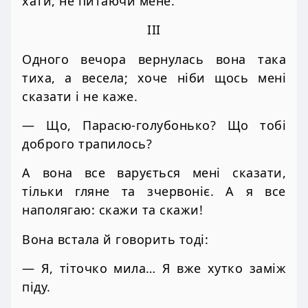
хати, не питаючи мене.
III
Одного вечора вернулась вона така
тиха, а весела; хоче ніби щось мені
сказати і не каже.
— Що, Парасю-голубонько? Що тобі
доброго трапилось?
А вона все варується мені сказати,
тільки гляне та зчервоніє. А я все
наполягаю: скажи та скажи!
Вона встала й говорить тоді:
— Я, тіточко мила… Я вже хутко заміж
піду.