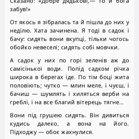
Сказано: «Добре дядькові,— то й бога
забув!»
От якось я зібралась та й пішла до них у
неділю. Хата зачинена. Я тоді в садок і
бачу: сидять вони вкупці, тільки чогось
обойко невеселі; сидять собі мовчки.
А садок у них по горі зеленів аж до
самісінької води. Попід садком річка
широка в берегах іде. По тім боці жита
половіють; чутко — млин меле, і чуєш, і
бачиш — шумлять і хиляться верби на
греблі, і на все благий вітерець тягне…
Вони під грушею сидять. Він дивиться
кудись далеко, а вона на його.
Підходжу — обоє жахнулися.