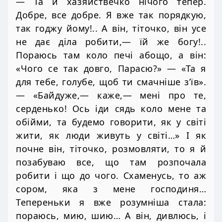
— Та й хазяйствечко нічого тепер.
Добре, все добре. Я вже так порядкую,
так годжу йому!.. А він, тіточко, він усе
не дає діла робити,— їй же богу!..
Пораюсь там коло печі абощо, а він:
«Чого се так довго, Парасю?» — «Та я
для тебе, голубе, щоб ти смачніше з’їв».
— «Байдуже,— каже,— мені про те,
серденько! Ось іди сядь коло мене та
обійми, та будемо говорити, як у світі
жити, як люди живуть у світі…» І як
почне він, тіточко, розмовляти, то я й
позабуваю все, що там розпочала
робити і що до чого. Схаменусь, то аж
сором, яка з мене господиня…
Тепереньки я вже розумніша стала:
пораюсь, мию, шию… А він, дивлюсь, і