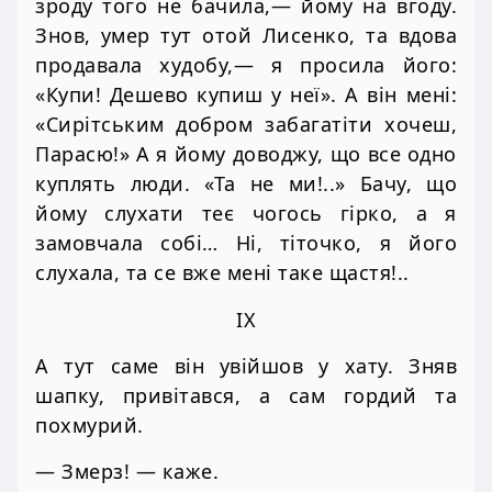
зроду того не бачила,— йому на вгоду.
Знов, умер тут отой Лисенко, та вдова
продавала худобу,— я просила його:
«Купи! Дешево купиш у неї». А він мені:
«Сирітським добром забагатіти хочеш,
Парасю!» А я йому доводжу, що все одно
куплять люди. «Та не ми!..» Бачу, що
йому слухати теє чогось гірко, а я
замовчала собі… Ні, тіточко, я його
слухала, та се вже мені таке щастя!..
IX
А тут саме він увійшов у хату. Зняв
шапку, привітався, а сам гордий та
похмурий.
— Змерз! — каже.