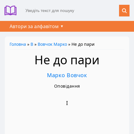
Автори за алфавітом
Головна
»
В
»
Вовчок Марко
» Не до пари
Не до пари
Марко Вовчок
Оповідання
І