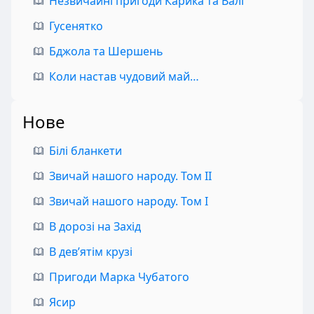
Незвичайні пригоди Карика та Валі
Гусенятко
Бджола та Шершень
Коли настав чудовий май…
Нове
Білі бланкети
Звичай нашого народу. Том II
Звичай нашого народу. Том I
В дорозі на Захід
В дев’ятім крузі
Пригоди Марка Чубатого
Ясир