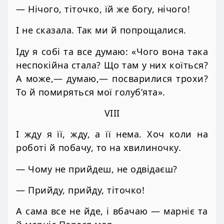
— Нічого, тіточко, їй же богу, нічого!
І не сказала. Так ми й попрощалися.
Іду я собі та все думаю: «Чого вона така
неспокійна стала? Що там у них коїться?
А може,— думаю,— посварилися трохи?
То й помиряться мої голуб’ята».
VIII
І жду я її, жду, а її нема. Хоч коли на
роботі й побачу, то на хвилиночку.
— Чому не прийдеш, не одвідаєш?
— Прийду, прийду, тіточко!
А сама все не йде, і вбачаю — марніє та