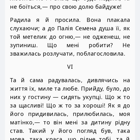
не боїться,— про свою долю байдуже!
Радила я й просила. Вона плакала
слухаючи; а до Палія Семена душа її, як
той метелик до огню,— не одженеш, не
зупиниш. Що мені робити? Не
зважилась розлучати, поблагословила.
VI
Та й сама радувалась, дивлячись на
життя їх, миле та любе. Прийду, було, до
них у гостину — сидять укупці. Що ж то
за щасливі! Що ж то за хороші! Як я до
його придивилась, прилюбилась, моя
матінко,— то він мені за дитину рідну
став. Такий у його погляд був, така
мова, така краса, що рідне тобі, та й