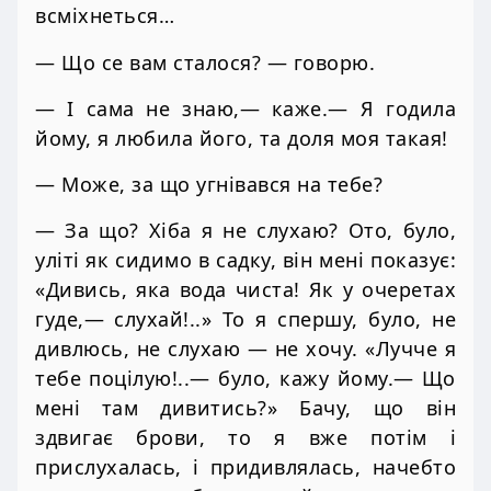
всміхнеться…
— Що се вам сталося? — говорю.
— І сама не знаю,— каже.— Я годила
йому, я любила його, та доля моя такая!
— Може, за що угнівався на тебе?
— За що? Хіба я не слухаю? Ото, було,
уліті як сидимо в садку, він мені показує:
«Дивись, яка вода чиста! Як у очеретах
гуде,— слухай!..» То я спершу, було, не
дивлюсь, не слухаю — не хочу. «Лучче я
тебе поцілую!..— було, кажу йому.— Що
мені там дивитись?» Бачу, що він
здвигає брови, то я вже потім і
прислухалась, і придивлялась, начебто