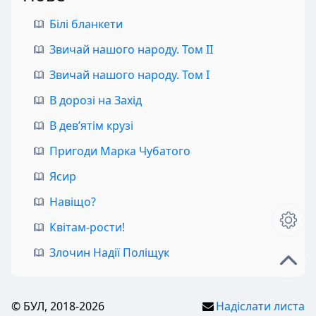
Білі бланкети
Звичай нашого народу. Том II
Звичай нашого народу. Том I
В дорозі на Захід
В дев’ятім крузі
Пригоди Марка Чубатого
Ясир
Навіщо?
Квітам-рости!
Злочин Надії Поліщук
© БУЛ, 2018-2026
Надіслати листа