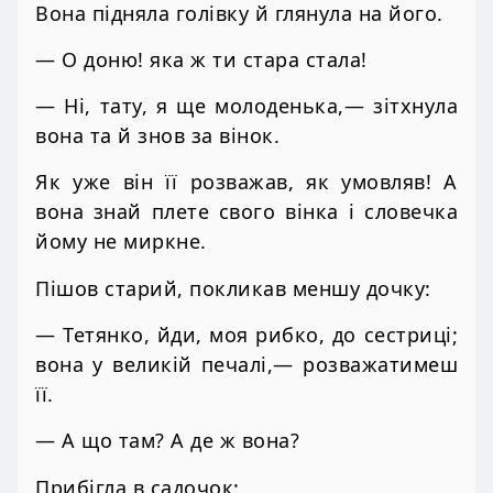
Вона підняла голівку й глянула на його.
— О доню! яка ж ти стара стала!
— Ні, тату, я ще молоденька,— зітхнула
вона та й знов за вінок.
Як уже він її розважав, як умовляв! А
вона знай плете свого вінка і словечка
йому не миркне.
Пішов старий, покликав меншу дочку:
— Тетянко, йди, моя рибко, до сестриці;
вона у великій печалі,— розважатимеш
її.
— А що там? А де ж вона?
Прибігла в садочок: