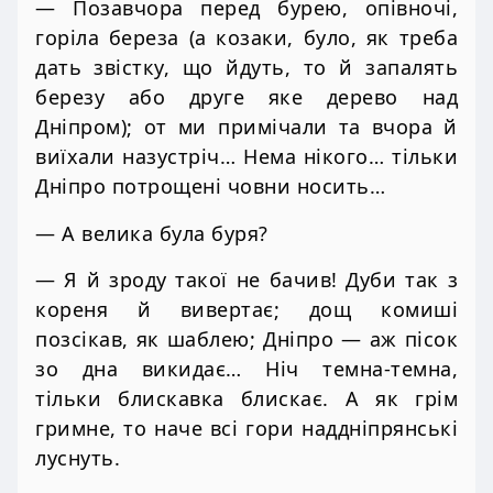
— Позавчора перед бурею, опівночі,
горіла береза (а козаки, було, як треба
дать звістку, що йдуть, то й запалять
березу або друге яке дерево над
Дніпром); от ми примічали та вчора й
виїхали назустріч… Нема нікого… тільки
Дніпро потрощені човни носить…
— А велика була буря?
— Я й зроду такої не бачив! Дуби так з
кореня й вивертає; дощ комиші
позсікав, як шаблею; Дніпро — аж пісок
зо дна викидає… Ніч темна-темна,
тільки блискавка блискає. А як грім
гримне, то наче всі гори наддніпрянські
луснуть.