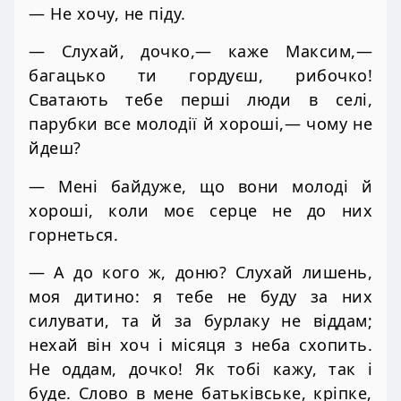
— Не хочу, не піду.
— Слухай, дочко,— каже Максим,—
багацько ти гордуєш, рибочко!
Сватають тебе перші люди в селі,
парубки все молодії й хороші,— чому не
йдеш?
— Мені байдуже, що вони молоді й
хороші, коли моє серце не до них
горнеться.
— А до кого ж, доню? Слухай лишень,
моя дитино: я тебе не буду за них
силувати, та й за бурлаку не віддам;
нехай він хоч і місяця з неба схопить.
Не оддам, дочко! Як тобі кажу, так і
буде. Слово в мене батьківське, кріпке,