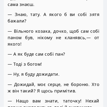
сама знаєш.
— Знаю, тату. А якого б ви собі зятя
бажали?
— Вільного козака, дочко, щоб сам собі
паном був, нікому не кланявсь,— от
якого!
— А як буде сам собі пан?
— Тоді з богом!
— Ну, я буду дожидати.
— Дожидай, моє серце, не бороню. Хто
ж він такий? Я щось примітив.
— Нащо вам знати, таточку! Нехай