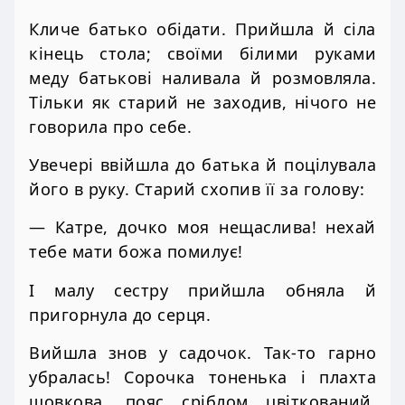
Кличе батько обідати. Прийшла й сіла
кінець стола; своїми білими руками
меду батькові наливала й розмовляла.
Тільки як старий не заходив, нічого не
говорила про себе.
Увечері ввійшла до батька й поцілувала
його в руку. Старий схопив її за голову:
— Катре, дочко моя нещаслива! нехай
тебе мати божа помилує!
І малу сестру прийшла обняла й
пригорнула до серця.
Вийшла знов у садочок. Так-то гарно
убралась! Сорочка тоненька і плахта
шовкова, пояс сріблом цвіткований,