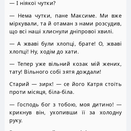
— І ніякої чутки?
— Нема чутки, пане Максиме. Ми вже
міркували, та й отаман з нами розсудив,
що всі наші хлиснули дніпрової хвилі.
— А жваві були хлопці, брате! О, жваві
хлопці! Ну, ходім до хати.
— Тепер уже вільний козак мій жених,
тату! Вільного собі зятя дождали!
Старий — зирк! — се його Катря стоїть
проти місяця, біла-біла.
— Господь бог з тобою, моя дитино! —
крикнув він, ухопивши її за холодну
руку.