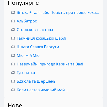
Популярне
Вітька + Галя, або Повість про перше кохання
Альбатрос
Сторожова застава
Таємниця козацької шаблі
Шпага Славка Беркути
Міо, мій Міо
Незвичайні пригоди Карика та Валі
Гусенятко
Бджола та Шершень
Коли настав чудовий май…
Нове