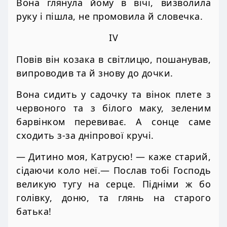
Вона глянула йому в вічі, визволила
руку і пішла, не промовила й словечка.
IV
Повів він козака в світлицю, пошанував,
випроводив та й знову до дочки.
Вона сидить у садочку та вінок плете з
червоного та з білого маку, зеленим
барвінком перевиває. А сонце саме
сходить з-за дніпрової кручі.
— Дитино моя, Катрусю! — каже старий,
сідаючи коло неї.— Послав тобі Господь
великую тугу на серце. Підніми ж бо
голівку, доню, та глянь на старого
батька!