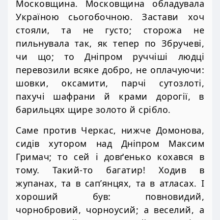
Московщина. Московщина обладувала
Україною сьогобочною. Застави хоч
стояли, та не густо; сторожа не
пильнувала так, як тепер по Збручеві,
чи що; то Дніпром руччіші людці
перевозили всяке добро, не оплачуючи:
шовки, оксамити, парчі сутозлоті,
пахучі шафрани й крами дорогії, в
барильцях щире золото й срібло.
Саме против Черкас, нижче Домонова,
сидів хутором над Дніпром Максим
Гримач; то сей і довґенько кохався в
тому. Такий-то багатир! Ходив в
жупанах, та в сап’янцях, та в атласах. І
хороший був: повновидий,
чорнобровий, чорноусий; а веселий, а