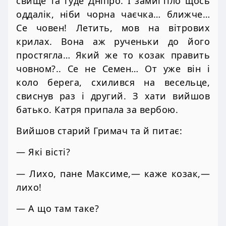
свище та гуде Дніпро. І замигтіло щось
оддалік, ніби чорна чаєчка… ближче…
Се човен! Летить, мов на вітрових
крилах. Вона аж рученьки до його
простягла… Який же то козак править
човном?.. Се не Семен… От уже він і
коло берега, схилився на весельце,
свиснув раз і другий. З хати вийшов
батько. Катря припала за вербою.
Вийшов старий Гримач та й питає:
— Які вісті?
— Лихо, пане Максиме,— каже козак,—
лихо!
— А що там таке?