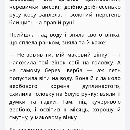
черевички високі; дрібно-дрібнесенько
русу косу заплела, і золотий перстень
блищить на правій руці.
Прийшла над воду і зняла свого вінка,
що сплела ранком, зняла та й каже:
— Не зов’яв ти, мій маковий вінку! — і
наложила той вінок собі на головку. А
на самому березі верба — аж геть
попустила віти на воду. Вона й сіла коло
вербового кореня дуплинастого,
схилила головку на білую ручку; взяли її
думки та гадки. Там, під кучерявою
вербою, і освітив її місяць, хорошу й
смутну, у маковому вінку.
Як заіскрився місяць у воді.