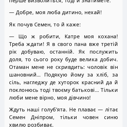
перше визволиться, тоді й знатимете.
— Добре, моя люба дитино, нехай!
Як почув Семен, то й каже:
— Що ж робити, Катре моя кохана!
Треба ждати! Я в свого пана вже третій
рік добуваю, останній. Як послужить
доля, то сього року буде велика добич.
Отаман мене не скривдить: чоловік він
шановний… Подякую йому за хліб, за
сіль, нагледжу де хуторок красний да й
поклонюсь тоді твоєму батькові… Тільки
люби мене вірно, моя дівчино!
Ждуть наші голуб’ята. Не плаває — літає
Семен Дніпром, тільки човен синю
хвилю розбиває.