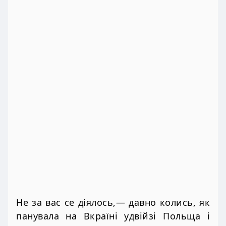
Не за вас се діялось,— давно колись, як
панувала на Вкраїні удвійзі Польща і