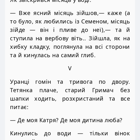
— Вже ясний місяць зійшов,— каже (а
то було, як любились із Семеном, місяць
зійде — він і пливе до неї),— та й
ступила на вербову віть.. Зійшла, як на
хибку кладку, поглянула на всі сторони
та й кинулась на самий глиб.
V
Уранці гомін та тривога по двору.
Тетянка плаче, старий Гримач без
шапки ходить, розхристаний та все
питає:
— Де моя Катря? Де моя дитина люба?
Кинулись до води — тільки вінок