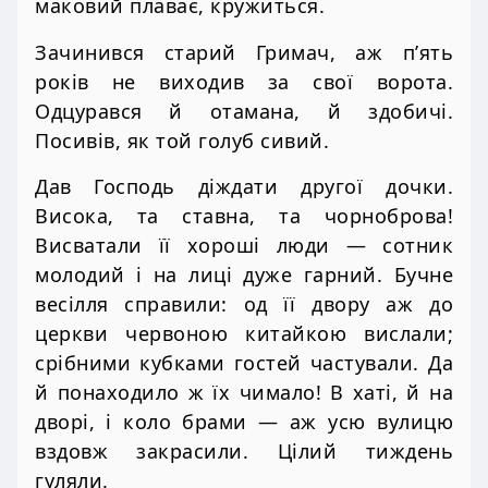
маковий плаває, кружиться.
Зачинився старий Гримач, аж п’ять
років не виходив за свої ворота.
Одцурався й отамана, й здобичі.
Посивів, як той голуб сивий.
Дав Господь діждати другої дочки.
Висока, та ставна, та чорноброва!
Висватали її хороші люди — сотник
молодий і на лиці дуже гарний. Бучне
весілля справили: од її двору аж до
церкви червоною китайкою вислали;
срібними кубками гостей частували. Да
й понаходило ж їх чимало! В хаті, й на
дворі, і коло брами — аж усю вулицю
вздовж закрасили. Цілий тиждень
гуляли.