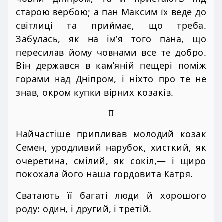
старою вербою; а пан Максим їх веде до
світлиці та приймає, що треба.
Забулась, як на ім’я того пана, що
пересилав йому човнами все те добро.
Він держався в кам’яній пещері поміж
горами над Дніпром, і ніхто про те не
знав, окром купки вірних козаків.
II
Найчастіше припливав молодий козак
Семен, уродливий нарубок, хисткий, як
очеретина, смілий, як сокіл,— і щиро
покохала його наша гордовита Катря.
Сватають її багаті люди й хорошого
роду: один, і другий, і третій.