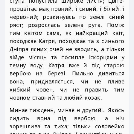
ступа попустила широке листя; цвіте-
процвітає мак повний, і сивий, і білий, і
червоний; розкинувсь по землі синій
ряст; розрослась зелена рута. Поміж
тим квітом сама, як найкращий квіт,
походжає Катря, походжає та з синього
Дніпра ясних очей не зводить, а тільки
зійде місяць та посипле іскорцями у
темну воду, Катря вже й під старою
вербою на березі. Пильно дивиться
вона, придивляється, чи не пливе
хибкий човен, чи не править тим
човном ставний та любий козак.
Минає тиждень, минає н другий… Якось
сидить вона під вербою, а ніч
зорешлива та тиха; тільки соловейко