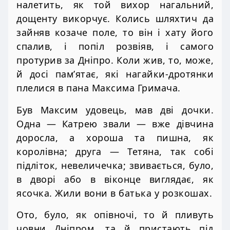
налетить, як той вихор нагальний,
дощенту викорчує. Колись шляхтич да
зайняв козаче поле, то він і хату його
спалив, і попіл розвіяв, і самого
протурив за Дніпро. Коли жив, то, може,
й досі пам’ятає, які нагайки-дротянки
плелися в пана Максима Гримача.
Був Максим удовець, мав дві дочки.
Одна — Катрею звали — вже дівчина
доросла, а хороша та пишна, як
королівна; друга — Тетяна, так собі
підліток, невеличечка; звивається, було,
в дворі або в віконце виглядає, як
ясочка. Жили вони в батька у розкошах.
Ото, було, як опівночі, то й пливуть
човни Дніпром, та й пристають під