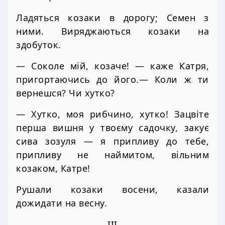
Ладяться козаки в дорогу; Семен з
ними. Виряджаються козаки на
здобуток.
— Соколе мій, козаче! — каже Катря,
пригортаючись до його.— Коли ж ти
вернешся? Чи хутко?
— Хутко, моя рибчино, хутко! Зацвіте
перша вишня у твоєму садочку, закує
сива зозуля — я припливу до тебе,
припливу не наймитом, вільним
козаком, Катре!
Рушали козаки восени, казали
дожидати на весну.
III