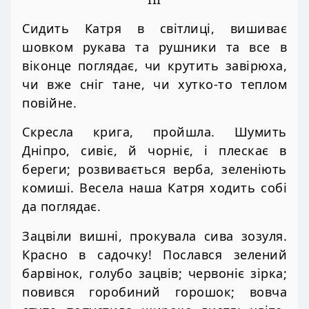
Сидить Катря в світлиці, вишиває
шовком рукава та рушники та все в
віконце поглядає, чи крутить завірюха,
чи вже сніг тане, чи хутко-то теплом
повійне.
Скресла крига, пройшла. Шумить
Дніпро, сивіє, й чорніє, і плескає в
береги; розвивається верба, зеленіють
комиші. Весела наша Катря ходить собі
да поглядає.
Зацвіли вишні, прокувала сива зозуля.
Красно в садочку! Послався зелений
барвінок, голубо зацвів; червоніє зірка;
повився горобиний горошок; вовча