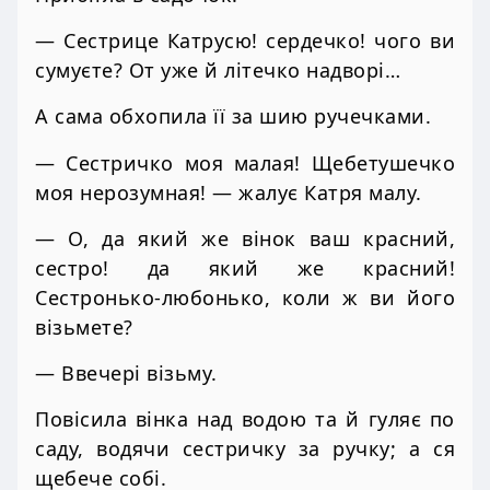
— Сестрице Катрусю! сердечко! чого ви
сумуєте? От уже й літечко надворі…
А сама обхопила її за шию ручечками.
— Сестричко моя малая! Щебетушечко
моя нерозумная! — жалує Катря малу.
— О, да який же вінок ваш красний,
сестро! да який же красний!
Сестронько-любонько, коли ж ви його
візьмете?
— Ввечері візьму.
Повісила вінка над водою та й гуляє по
саду, водячи сестричку за ручку; а ся
щебече собі.