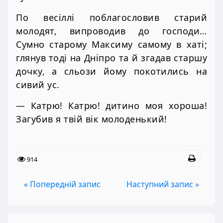
По весіллі поблагословив старий
молодят, випроводив до господи…
Сумно старому Максиму самому в хаті;
глянув тоді на Дніпро та й згадав старшу
дочку, а сльози йому покотились на
сивий ус.
— Катрю! Катрю! дитино моя хороша!
Загубив я твій вік молоденький!
914
« Попередній запис
Наступний запис »