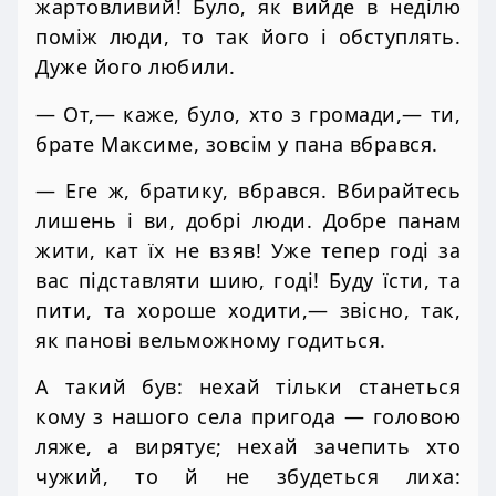
жартовливий! Було, як вийде в неділю
поміж люди, то так його і обступлять.
Дуже його любили.
— От,— каже, було, хто з громади,— ти,
брате Максиме, зовсім у пана вбрався.
— Еге ж, братику, вбрався. Вбирайтесь
лишень і ви, добрі люди. Добре панам
жити, кат їх не взяв! Уже тепер годі за
вас підставляти шию, годі! Буду їсти, та
пити, та хороше ходити,— звісно, так,
як панові вельможному годиться.
А такий був: нехай тільки станеться
кому з нашого села пригода — головою
ляже, а вирятує; нехай зачепить хто
чужий, то й не збудеться лиха: