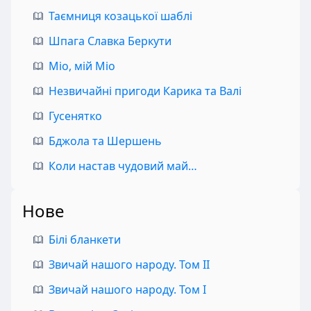
Таємниця козацької шаблі
Шпага Славка Беркути
Міо, мій Міо
Незвичайні пригоди Карика та Валі
Гусенятко
Бджола та Шершень
Коли настав чудовий май…
Нове
Білі бланкети
Звичай нашого народу. Том II
Звичай нашого народу. Том I