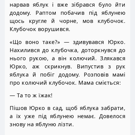
нарвав яблук і вже зібрався було йти
додому. Раптом побачив під яблунею
щось кругле й чорне, мов клубочок.
Клубочок ворушився.
«Що воно таке?» — здивувався Юрко.
Нахилився до клубочка, доторкнувся до
нього рукою, а він колючий. Злякався
Юрко, аж скрикнув. Випустив з рук
яблука й побіг додому. Розповів мамі
про колючий клубочок. Мама сміється:
— Та то ж їжак!
Пішов Юрко в сад, щоб яблука забрати,
а їх уже під яблунею немає. Довелося
знову на яблуню лізти.