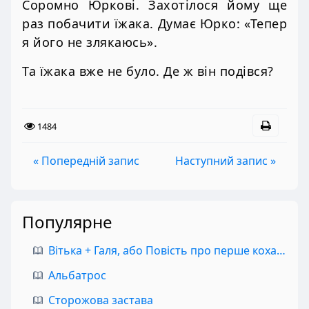
Соромно Юркові. Захотілося йому ще
раз побачити їжака. Думає Юрко: «Тепер
я його не злякаюсь».
Та їжака вже не було. Де ж він подівся?
1484
« Попередній запис
Наступний запис »
Популярне
Вітька + Галя, або Повість про перше кохання
Альбатрос
Сторожова застава