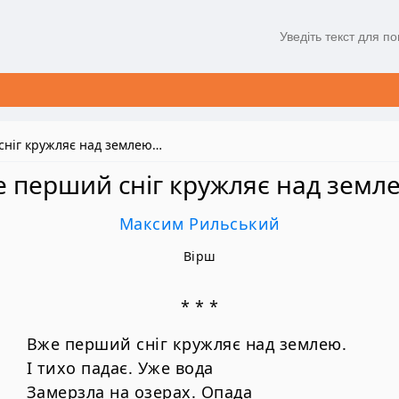
сніг кружляє над землею…
 перший сніг кружляє над зем
Максим Рильський
Вірш
* * *
Вже перший сніг кружляє над землею.
І тихо падає. Уже вода
Замерзла на озерах. Опада