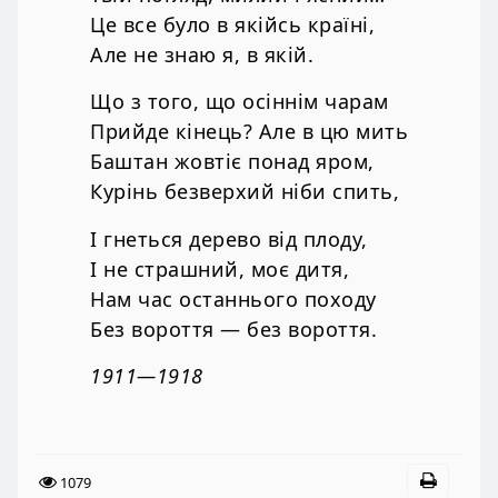
Це все було в якійсь країні,
Але не знаю я, в якій.
Що з того, що осіннім чарам
Прийде кінець? Але в цю мить
Баштан жовтіє понад яром,
Курінь безверхий ніби спить,
І гнеться дерево від плоду,
І не страшний, моє дитя,
Нам час останнього походу
Без вороття — без вороття.
1911—1918
1079