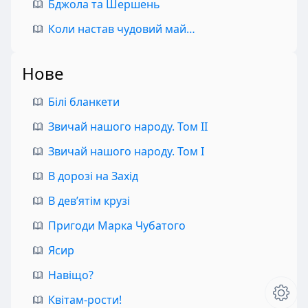
Бджола та Шершень
Коли настав чудовий май…
Нове
Білі бланкети
Звичай нашого народу. Том II
Звичай нашого народу. Том I
В дорозі на Захід
В дев’ятім крузі
Пригоди Марка Чубатого
Ясир
Навіщо?
Квітам-рости!