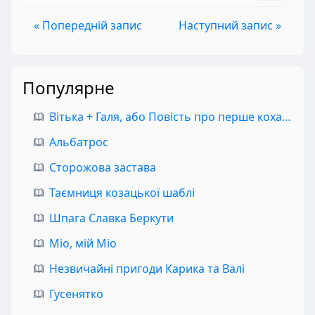
« Попередній запис
Наступний запис »
Популярне
Вітька + Галя, або Повість про перше кохання
Альбатрос
Сторожова застава
Таємниця козацької шаблі
Шпага Славка Беркути
Міо, мій Міо
Незвичайні пригоди Карика та Валі
Гусенятко