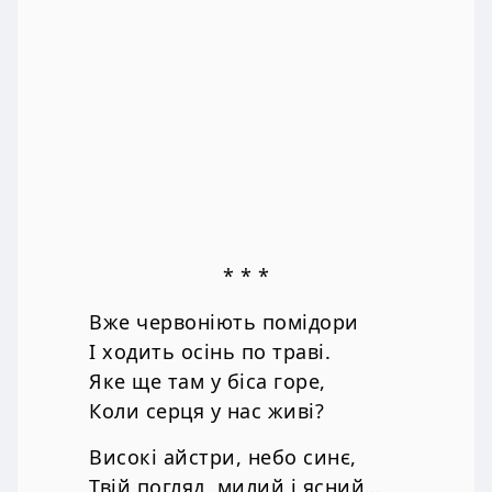
* * *
Вже червоніють помідори
І ходить осінь по траві.
Яке ще там у біса горе,
Коли серця у нас живі?
Високі айстри, небо синє,
Твій погляд, милий і ясний…