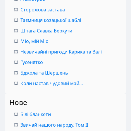
Сторожова застава
Таємниця козацької шаблі
Шпага Славка Беркути
Міо, мій Міо
Незвичайні пригоди Карика та Валі
Гусенятко
Бджола та Шершень
Коли настав чудовий май…
Нове
Білі бланкети
Звичай нашого народу. Том II