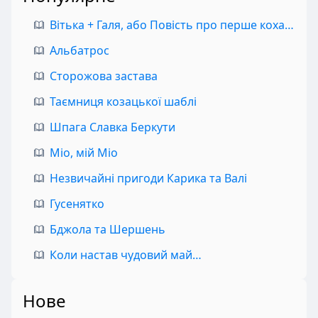
Вітька + Галя, або Повість про перше кохання
Альбатрос
Сторожова застава
Таємниця козацької шаблі
Шпага Славка Беркути
Міо, мій Міо
Незвичайні пригоди Карика та Валі
Гусенятко
Бджола та Шершень
Коли настав чудовий май…
Нове