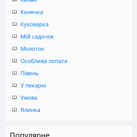
Конячка
Куховарка
Мій садочок
Молоток
Особлива лопата
Півень
У пекарні
Умова
Ялинка
Популярне