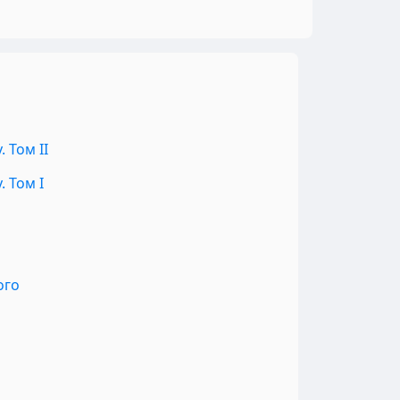
 Том II
 Том I
ого