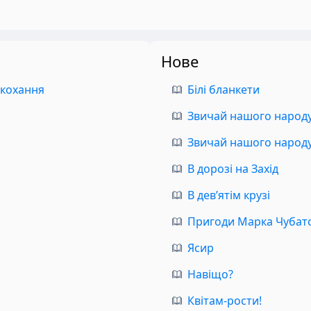
Нове
 кохання
Білі бланкети
Звичай нашого народу.
Звичай нашого народу.
В дорозі на Захід
В дев’ятім крузі
Пригоди Марка Чубат
Ясир
Навіщо?
Квітам-рости!