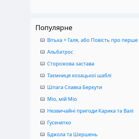
Популярне
Вітька + Галя, або Повість про перше
Альбатрос
Сторожова застава
Таємниця козацької шаблі
Шпага Славка Беркути
Міо, мій Міо
Незвичайні пригоди Карика та Валі
Гусенятко
Бджола та Шершень