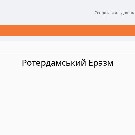
Ротердамський Еразм