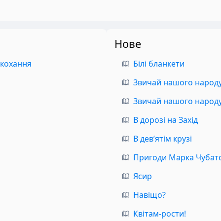
Нове
 кохання
Білі бланкети
Звичай нашого народу.
Звичай нашого народу.
В дорозі на Захід
В дев’ятім крузі
Пригоди Марка Чубат
Ясир
Навіщо?
Квітам-рости!