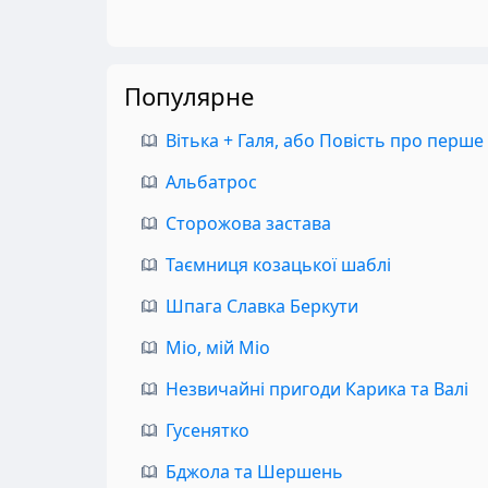
Популярне
Вітька + Галя, або Повість про перше
Альбатрос
Сторожова застава
Таємниця козацької шаблі
Шпага Славка Беркути
Міо, мій Міо
Незвичайні пригоди Карика та Валі
Гусенятко
Бджола та Шершень