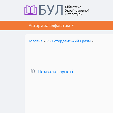
БУЛ
Бібліотека
Україномовної
Літератури
Автори за алфавітом
Головна
»
Р
»
Ротердамський Еразм
»
Похвала глупоті