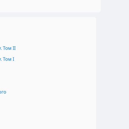
 Том II
 Том I
ого