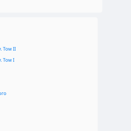
 Том II
 Том I
ого