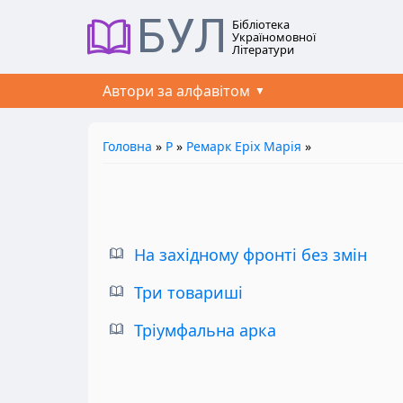
БУЛ
Бібліотека
Україномовної
Літератури
Автори за алфавітом
Головна
»
Р
»
Ремарк Еріх Марія
»
На західному фронті без змін
Три товариші
Тріумфальна арка