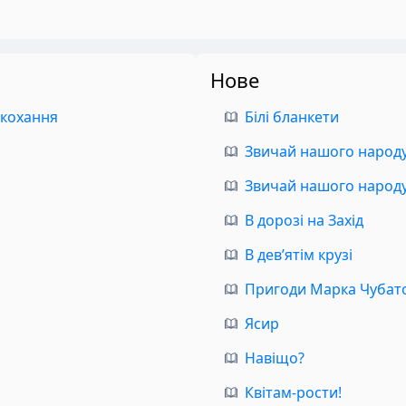
Нове
 кохання
Білі бланкети
Звичай нашого народу.
Звичай нашого народу.
В дорозі на Захід
В дев’ятім крузі
Пригоди Марка Чубат
Ясир
Навіщо?
Квітам-рости!