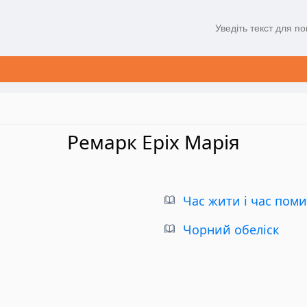
Ремарк Еріх Марія
Час жити і час пом
Чорний обеліск