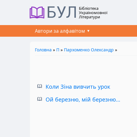
БУЛ
Бібліотека
Україномовної
Літератури
Автори за алфавітом
Головна
»
П
»
Пархоменко Олександр
»
Коли Зіна вивчить урок
Ой березню, мій березню…