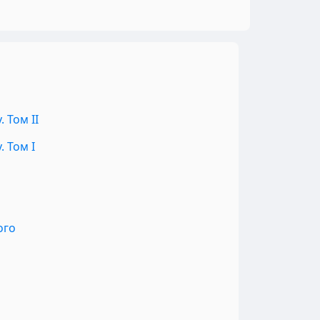
 Том II
 Том I
ого