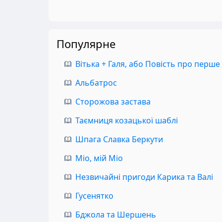
Популярне
Вітька + Галя, або Повість про перше
Альбатрос
Сторожова застава
Таємниця козацької шаблі
Шпага Славка Беркути
Міо, мій Міо
Незвичайні пригоди Карика та Валі
Гусенятко
Бджола та Шершень