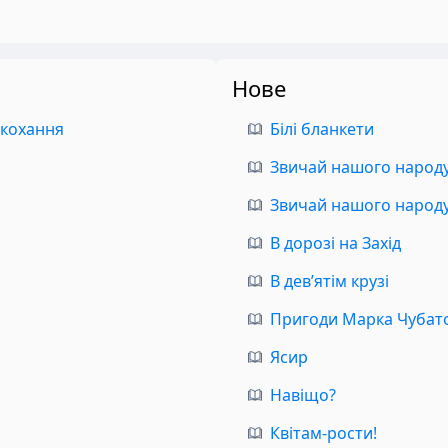
Нове
 кохання
Білі бланкети
Звичай нашого народу.
Звичай нашого народу.
В дорозі на Захід
В дев’ятім крузі
Пригоди Марка Чубат
Ясир
Навіщо?
Квітам-рости!