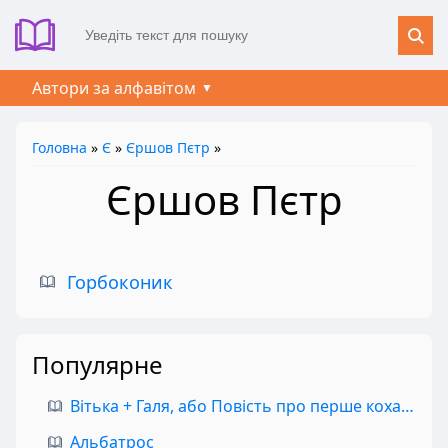
Автори за алфавітом
Головна
»
Є
»
Єршов Пєтр
»
Єршов Пєтр
Горбоконик
Популярне
Вітька + Галя, або Повість про перше кохання
Альбатрос