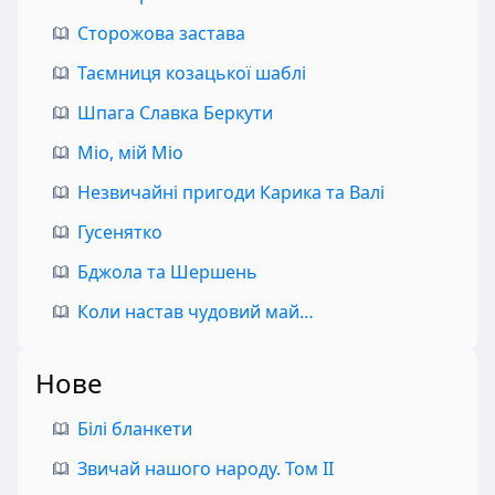
Сторожова застава
Таємниця козацької шаблі
Шпага Славка Беркути
Міо, мій Міо
Незвичайні пригоди Карика та Валі
Гусенятко
Бджола та Шершень
Коли настав чудовий май…
Нове
Білі бланкети
Звичай нашого народу. Том II