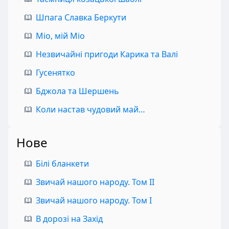
Шпага Славка Беркути
Міо, мій Міо
Незвичайні пригоди Карика та Валі
Гусенятко
Бджола та Шершень
Коли настав чудовий май…
Нове
Білі бланкети
Звичай нашого народу. Том II
Звичай нашого народу. Том I
В дорозі на Захід