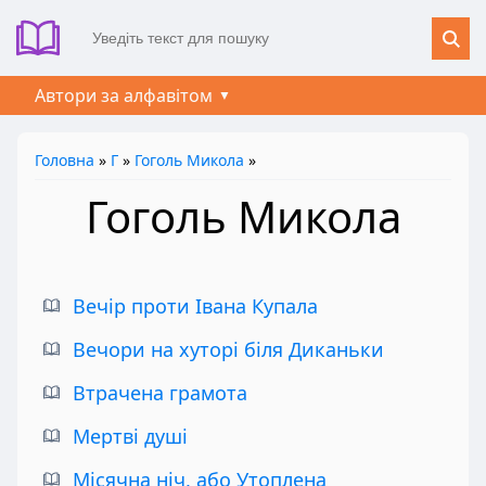
Автори за алфавітом
Головна
»
Г
»
Гоголь Микола
»
Гоголь Микола
Вечір проти Івана Купала
Вечори на хуторі біля Диканьки
Втрачена грамота
Мертві душі
Місячна ніч, або Утоплена