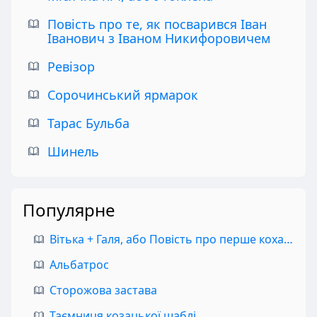
Повість про те, як посварився Іван
Іванович з Іваном Никифоровичем
Ревізор
Сорочинський ярмарок
Тарас Бульба
Шинель
Популярне
Вітька + Галя, або Повість про перше кохання
Альбатрос
Сторожова застава
Таємниця козацької шаблі