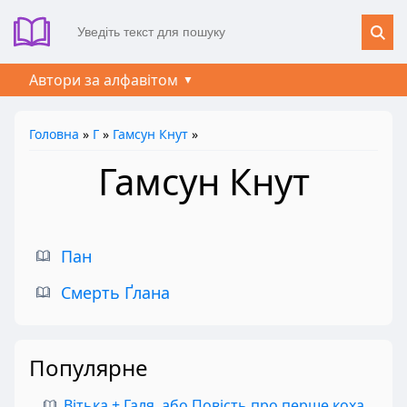
Автори за алфавітом
Головна
»
Г
»
Гамсун Кнут
»
Гамсун Кнут
Пан
Смерть Ґлана
Популярне
Вітька + Галя, або Повість про перше кохання