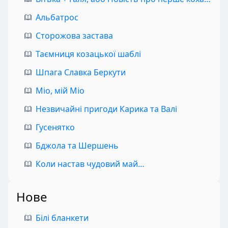
Альбатрос
Сторожова застава
Таємниця козацької шаблі
Шпага Славка Беркути
Міо, мій Міо
Незвичайні пригоди Карика та Валі
Гусенятко
Бджола та Шершень
Коли настав чудовий май…
Нове
Білі бланкети