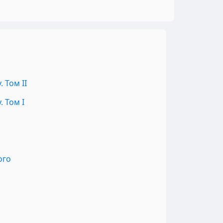
 Том II
 Том I
ого