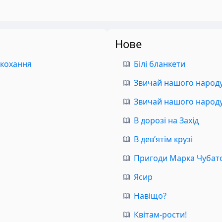
Нове
 кохання
Білі бланкети
Звичай нашого народу.
Звичай нашого народу.
В дорозі на Захід
В дев’ятім крузі
Пригоди Марка Чубат
Ясир
Навіщо?
Квітам-рости!