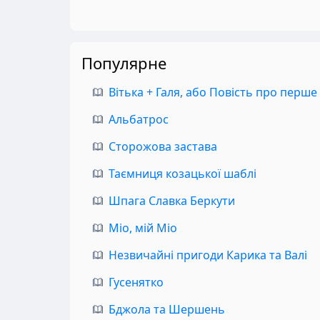
Популярне
Вітька + Галя, або Повість про перше
Альбатрос
Сторожова застава
Таємниця козацької шаблі
Шпага Славка Беркути
Міо, мій Міо
Незвичайні пригоди Карика та Валі
Гусенятко
Бджола та Шершень