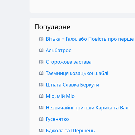
Популярне
Вітька + Галя, або Повість про перше
Альбатрос
Сторожова застава
Таємниця козацької шаблі
Шпага Славка Беркути
Міо, мій Міо
Незвичайні пригоди Карика та Валі
Гусенятко
Бджола та Шершень