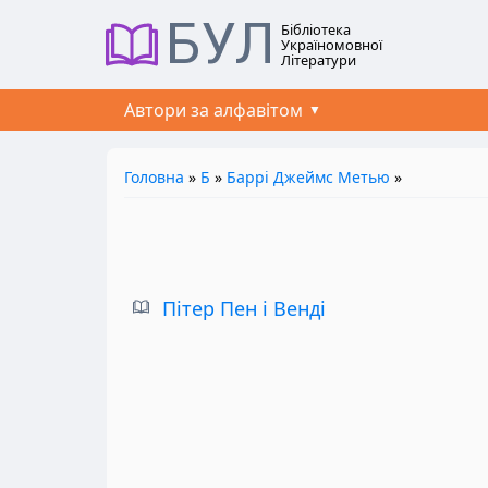
БУЛ
Бібліотека
Україномовної
Літератури
Автори за алфавітом
Головна
»
Б
»
Баррі Джеймс Метью
»
Пітер Пен і Венді