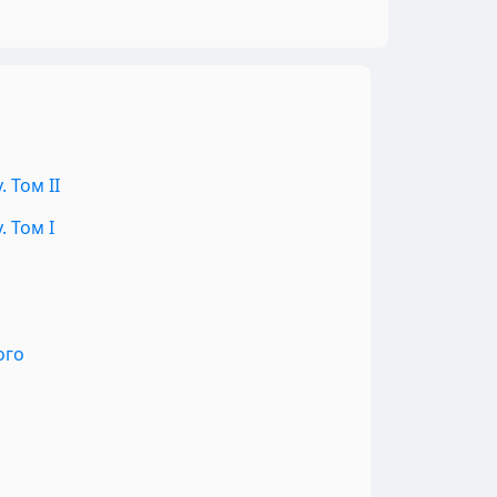
 Том II
 Том I
ого