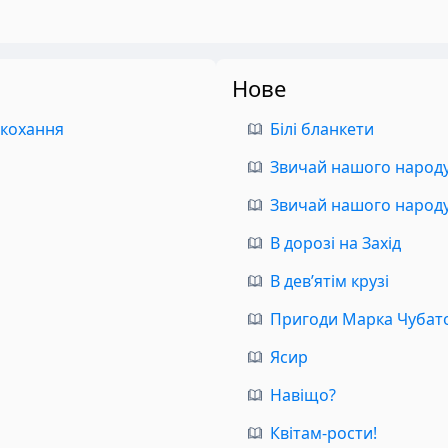
Нове
 кохання
Білі бланкети
Звичай нашого народу.
Звичай нашого народу.
В дорозі на Захід
В дев’ятім крузі
Пригоди Марка Чубат
Ясир
Навіщо?
Квітам-рости!