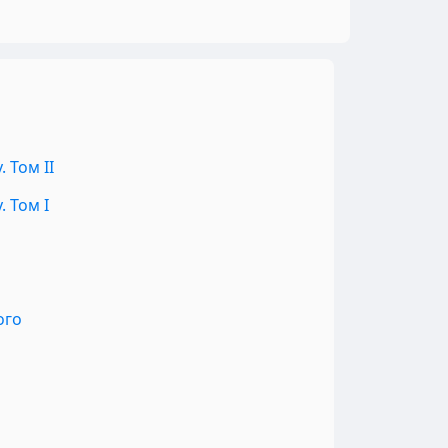
 Том II
 Том I
ого