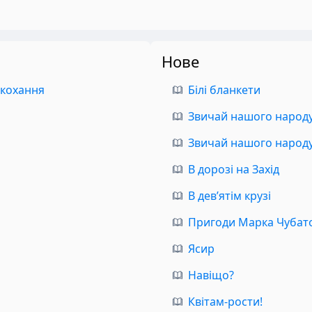
Нове
 кохання
Білі бланкети
Звичай нашого народу.
Звичай нашого народу.
В дорозі на Захід
В дев’ятім крузі
Пригоди Марка Чубат
Ясир
Навіщо?
Квітам-рости!