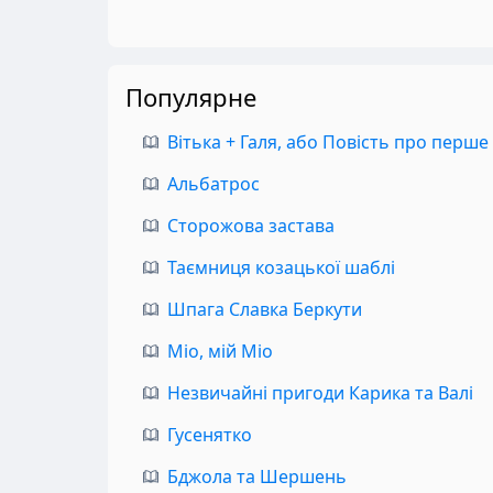
Популярне
Вітька + Галя, або Повість про перше
Альбатрос
Сторожова застава
Таємниця козацької шаблі
Шпага Славка Беркути
Міо, мій Міо
Незвичайні пригоди Карика та Валі
Гусенятко
Бджола та Шершень