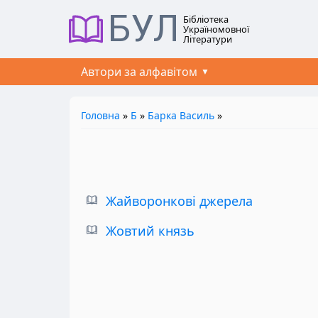
БУЛ
Бібліотека
Україномовної
Літератури
Автори за алфавітом
Головна
»
Б
»
Барка Василь
»
Жайворонкові джерела
Жовтий князь