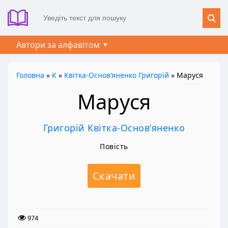
Автори за алфавітом
Головна
»
К
»
Квітка-Основ’яненко Григорій
» Маруся
Маруся
Григорій Квітка-Основ’яненко
Повість
Скачати
974