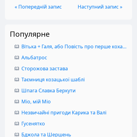
« Попередній запис
Наступний запис »
Популярне
Вітька + Галя, або Повість про перше кохання
Альбатрос
Сторожова застава
Таємниця козацької шаблі
Шпага Славка Беркути
Міо, мій Міо
Незвичайні пригоди Карика та Валі
Гусенятко
Бджола та Шершень