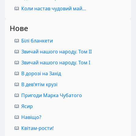
Коли настав чудовий май…
Нове
Білі бланкети
Звичай нашого народу. Том II
Звичай нашого народу. Том I
В дорозі на Захід
В дев’ятім крузі
Пригоди Марка Чубатого
Ясир
Навіщо?
Квітам-рости!