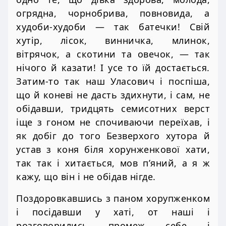
огрядна, чорнобрива, повновида, а
худоби-худоби — так батечки! Свій
хутір, лісок, винничка, млинок,
вітрячок, а скотини та овечок, — так
нічого й казати! І усе то їй достається.
Затим-то так наш Уласович і поспіша,
що й коневі не дасть здихнути, і сам, не
обідавши, тридцять семисотних верст
іще з гоном не спочиваючи переїхав, і
як добіг до того Безверхого хутора й
устав з коня біля хорунженкової хати,
так так і хитається, мов п’яний, а я ж
кажу, що він і не обідав нігде.
Поздоровкавшись з паном хорупженком
і посідавши у хаті, от наші і
розговорились промеж себе і