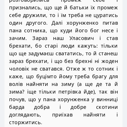
признались, що ще й батьки їх промеж
себе дружили, то і їм треба не цуратись
один другого. Далі хорунженко питав
пана сотника, що куди його бог несе і
зачим. Зараз наш Уласович і став
брехати, бо старі люди кажуть: тільки
що ще задумаєш свататись, то й станеш
зараз брехати, і що без брехні ні жоден
чоловік не сватався. Отже ж то сотник і
каже, що буцімто йому треба брагу для
волів найняти на зиму (а ще де та й
зима? іще тільки петрівка йде), так він
почув, що у пана хорунженка у винниці
барда добра і добре скотини
доглядають, приїхав найняти і
сторжитись.