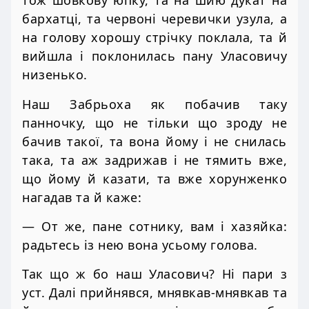
тож шовкову юпку, та на шию дукат на
бархатці, та червоні черевички узула, а
на голову хорошу стрічку поклала, та й
вийшла і поклонилась пану Уласовичу
низенько.
Наш Забрьоха як побачив таку
панночку, що не тільки що зроду не
бачив такої, та вона йому і не снилась
така, та аж задрижав і не тямить вже,
що йому й казати, та вже хорунженко
нагадав та й каже:
— От же, пане сотнику, вам і хазяйка:
радьтесь із нею вона усьому голова.
Так що ж бо наш Уласович? Ні пари з
уст. Далі прийнявся, мнявкав-мнявкав та