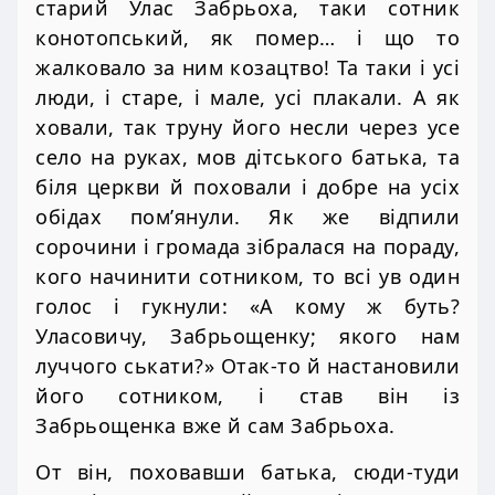
старий Улас Забрьоха, таки сотник
конотопський, як помер… і що то
жалковало за ним козацтво! Та таки і усі
люди, і старе, і мале, усі плакали. А як
ховали, так труну його несли через усе
село на руках, мов дітського батька, та
біля церкви й поховали і добре на усіх
обідах пом’янули. Як же відпили
сорочини і громада зібралася на пораду,
кого начинити сотником, то всі ув один
голос і гукнули: «А кому ж буть?
Уласовичу, Забрьощенку; якого нам
луччого ськати?» Отак-то й настановили
його сотником, і став він із
Забрьощенка вже й сам Забрьоха.
От він, поховавши батька, сюди-туди