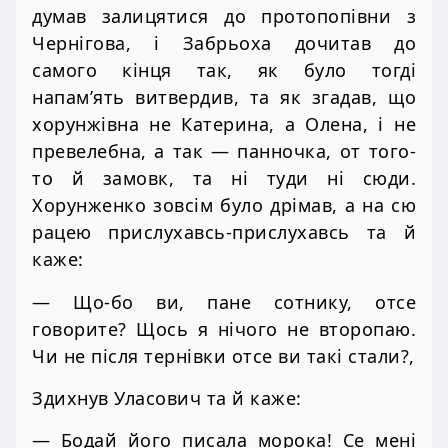
думав залицятися до протопопівни з
Чернігова, і Забрьоха дочитав до
самого кінця так, як було тогді
напам’ять витвердив, та як згадав, що
хорунжівна не Катерина, а Олена, і не
превелебна, а так — панночка, от того-
то й замовк, та ні туди ні сюди.
Хорунженко зовсім було дрімав, а на сю
рацею прислухавсь-прислухавсь та й
каже:
— Що-бо ви, пане сотнику, отсе
говорите? Щось я нічого не второпаю.
Чи не після тернівки отсе ви такі стали?,
Здихнув Уласович та й каже:
— Бодай його писала морока! Се мені