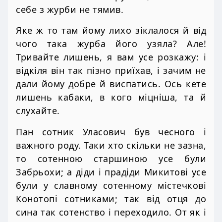
себе з журби не тямив.
Яке ж то там йому лихо зіклалося й від
чого така журба його узяла? Але!
Тривайте лишень, я вам усе розкажу: і
відкіля він так пізно приїхав, і зачим не
дали йому добре й виспатись. Ось кете
лишень кабаки, в кого міцніша, та й
слухайте.
Пан сотник Уласович був чесного і
важного роду. Таки хто скільки не зазна,
то сотенною старшиною усе були
Забрьохи; а діди і прадіди Микитові усе
були у славному сотенному містечкові
Конотопі сотниками; так від отця до
сина так сотенство і переходило. От як і