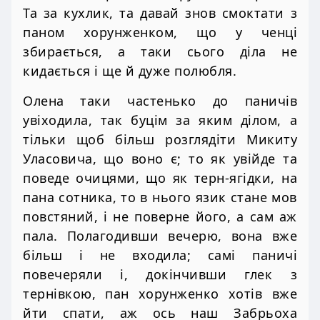
Та за кухлик, та давай знов смоктати з
паном хорунженком, що у ченці
збирається, а таки сього діла не
кидається і ще й дуже полюбля.
Олена таки частенько до паничів
увіходила, так буцім за яким ділом, а
тільки щоб більш розглядіти Микиту
Уласовича, що воно є; то як увійде та
поведе очицями, що як терн-ягідки, на
пана сотника, то в нього язик стане мов
повстяний, і не поверне його, а сам аж
пала. Полагодивши вечерю, вона вже
більш і не входила; самі паничі
повечеряли і, докінчивши глек з
тернівкою, пан хорунженко хотів вже
йти спати, аж ось наш Забрьоха