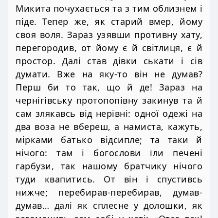
Микита почухається та з тим облизнем і
піде. Тепер же, як старий вмер, йому
своя воля. Зараз узявши противну хату,
перегородив, от йому є й світлиця, є й
простор. Далі став дівки ськати і сів
думати. Вже на яку-то він не думав?
Перш би то так, що й де! Зараз на
чернігівську протопопівну закинув та й
сам злякавсь від нерівні: одної одежі на
два воза не вбереш, а намиста, кажуть,
мірками батько відсипле; та таки й
нічого: там і богослови їли печені
гарбузи, так нашому братчику нічого
туди квапитись. От він і спустивсь
нижче; перебирав-перебирав, думав-
думав… далі як сплесне у долошки, як