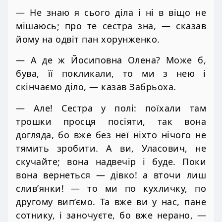
— Не знаю я сього діла і ні в віщо не
мішаюсь; про те сестра зна, — сказав
йому на одвіт пан хорунженко.
— А де ж Йосиповна Олена? Може б,
бува, її покликали, то ми з нею і
скінчаємо діло, — казав Забрьоха.
— Але! Сестра у полі: поїхали там
трошки просця посіяти, так вона
догляда, бо вже без неї ніхто нічого не
тямить зробити. А ви, Уласович, не
скучайте; вона надвечір і буде. Поки
вона вернеться — дівко! а вточи лиш
слив’янки! — то ми по кухличку, по
другому вип’ємо. Та вже ви у нас, пане
сотнику, і заночуєте, бо вже нерано, —