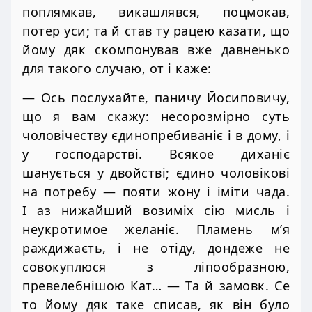
поплямкав, викашлявся, поцмокав,
потер уси; та й став ту рацею казати, що
йому дяк скомпонував вже давненько
для такого случаю, от і каже:
— Ось послухайте, паничу Йосиповичу,
що я вам скажу: несорозмірно суть
чоловічеству єдинопребиваніє і в дому, і
у господарстві. Всякое диханіє
шанується у двойстві; єдино чоловікові
на потребу — пояти жону і іміти чада.
І аз нижайший возиміх сію мисль і
неукротимое желаніє. Пламень м’я
раждижаєть, і не отіду, дондеже не
совокуплюся з ліпообразною,
превелебнішою Кат… — Та й замовк. Се
то йому дяк таке списав, як він було