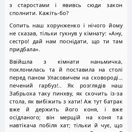
з старостами і явивсь сюди закон
сполнити. Кажіть-бо?
Сопить наш хорунженко і нічого йому
не сказав, тільки гукнув у кімнату: «Ану,
сестро! дай нам поснідати, що ти там
придбала».
Ввійшла з кімнати наньмичка,
поклонилась та й поставила на столі
перед паном Уласовичем на сковороді…
печений гарбуз!.. Як розглядів наш
Забрьоха таку пинхву, як скочить із-за
стола, як вибіжить з хати! Аж тут батрак
вже й держить його коня, і вже
осідланого; він мерщій на коня та
навтікача побіля хат; тільки й чує, що