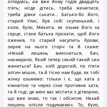
оглядівсь, аж вже йому годів двадцять
п’ять; нігде дітись, треба женитися,
треба дівки ськати… Батько-бо його,
старий Улас, був собі скупенький, і
коли, було, Микита, як озьме його за
серце, стане батька прохати, щоб його
оженив, то старий насупить брови,
зирне на нього сторч та й скаже:
«Нехай лишень виясниться, бач,
нахмарило. Який тепер сякий-такий син
жениться? Бач, хліб дорогий, по п’яти
алтин мішок, та й тісно нам буде, як тобі
жінку озьмемо: тільки і є, що хата з
кімнатою та через сіни противна хата,
та й годі; де мені вас містити з дітворою,
що вже знаю, то так і обсипле. Нехай
лишень опісля подумаємо». То, було,