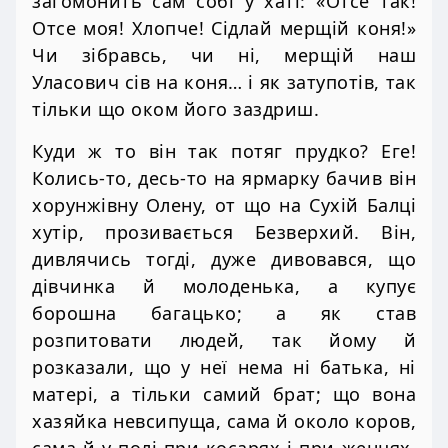
загомонить сам собі у хаті: «Отсе так!
Отсе моя! Хлопче! Сідлай мерщій коня!»
Чи зібравсь, чи ні, мерщій наш
Уласович сів на коня… і як затупотів, так
тільки що оком його заздриш.
Куди ж то він так потяг прудко? Еге!
Колись-то, десь-то на ярмарку бачив він
хорунжівну Олену, от що на Сухій Балці
хутір, прозивається Безверхий. Він,
дивлячись тогді, дуже дивовався, що
дівчинка й молоденька, а купує
борошна багацько; а як став
розпитовати людей, так йому й
розказали, що у неї нема ні батька, ні
матері, а тільки самий брат; що вона
хазяйка невсипуща, сама й около коров,