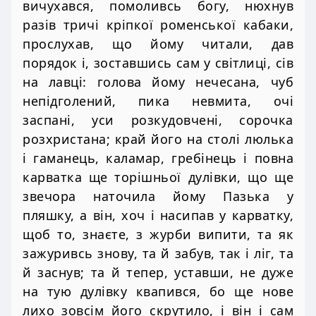
вичухався, помоливсь богу, нюхнув
разів тричі кріпкої роменської кабаки,
прослухав, що йому читали, дав
порядок і, зоставшись сам у світлиці, сів
на лавці: голова йому нечесана, чуб
непідголений, пика невмита, очі
заспані, уси розкудовчені, сорочка
розхристана; край його на столі люлька
і гаманець, каламар, гребінець і повна
карватка ще торішньої дулівки, що ще
звечора наточила йому Пазька у
пляшку, а він, хоч і насипав у карватку,
щоб то, знаєте, з журби випити, та як
зажуривсь знову, та й забув, так і ліг, та
й заснув; та й тепер, уставши, не дуже
на тую дулівку квапився, бо ще нове
лихо зовсім його скрутило, і він і сам