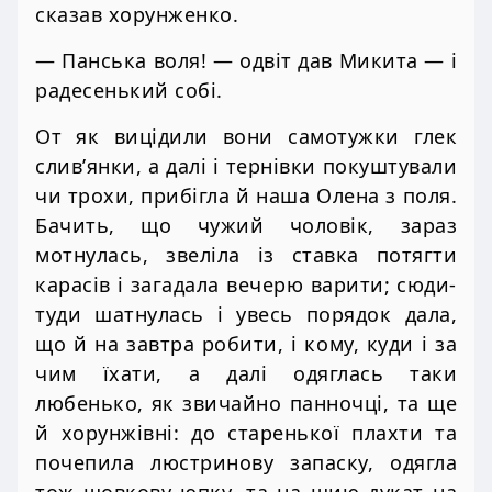
сказав хорунженко.
— Панська воля! — одвіт дав Микита — і
радесенький собі.
От як вицідили вони самотужки глек
слив’янки, а далі і тернівки покуштували
чи трохи, прибігла й наша Олена з поля.
Бачить, що чужий чоловік, зараз
мотнулась, звеліла із ставка потягти
карасів і загадала вечерю варити; сюди-
туди шатнулась і увесь порядок дала,
що й на завтра робити, і кому, куди і за
чим їхати, а далі одяглась таки
любенько, як звичайно панночці, та ще
й хорунжівні: до старенької плахти та
почепила люстринову запаску, одягла