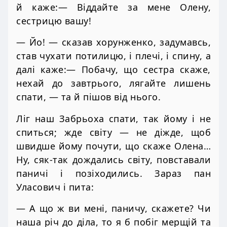
й каже:— Віддайте за мене Олену,
сестрицю вашу!
— Йо! — сказав хорунженко, задумавсь,
став чухати потилицю, і плечі, і спину, а
далі каже:— Побачу, що сестра скаже,
нехай до завтрього, лягайте лишень
спати, — та й пішов від нього.
Ліг наш Забрьоха спати, так йому і не
спиться; жде світу — не діжде, щоб
швидше йому почути, що скаже Олена…
Ну, сяк-так дождались світу, повставали
паничі і позіходились. Зараз пан
Уласович і пита:
— А що ж ви мені, паничу, скажете? Чи
наша річ до діла, то я б побіг мерщій та