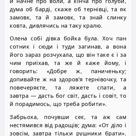
й начне про воли, а кінча про голуби,
дума об барді, скаже об тернівці, та як
замовк, та й замовк, та знай слинку
ковта, дивлячись на таку кралю.
Олена собі дівка бойка була. Хоч пан
сотник і сюди і туди загинав, а вона
його зараз розчухала, що він таке є і за
чим приїхав, та же й каже йому, і
говорить: «Добре ж, паниченьку;
допивайте ж на здоров’я тернівочку, та
повечеряєте, та ляжете спати, а
завтра — дасть бог світ, дасть і совіт, то
й порадимось, що треба робити».
Забрьоха, почувши сеє, та аж сам
нестямився від радощів; дума: «От діло і
зовсім, завтра тільки рушники брати».