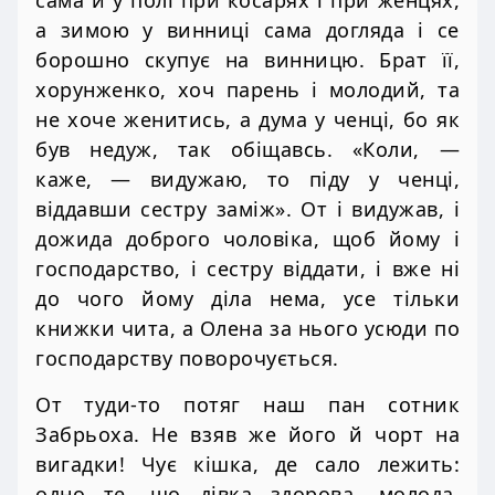
сама й у полі при косарях і при женцях,
а зимою у винниці сама догляда і се
борошно скупує на винницю. Брат її,
хорунженко, хоч парень і молодий, та
не хоче женитись, а дума у ченці, бо як
був недуж, так обіщавсь. «Коли, —
каже, — видужаю, то піду у ченці,
віддавши сестру заміж». От і видужав, і
дожида доброго чоловіка, щоб йому і
господарство, і сестру віддати, і вже ні
до чого йому діла нема, усе тільки
книжки чита, а Олена за нього усюди по
господарству поворочується.
От туди-то потяг наш пан сотник
Забрьоха. Не взяв же його й чорт на
вигадки! Чує кішка, де сало лежить:
одно те, що дівка здорова, молода,