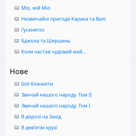
Міо, мій Міо
Незвичайні пригоди Карика та Валі
Гусенятко
Бджола та Шершень
Коли настав чудовий май…
Нове
Білі бланкети
Звичай нашого народу. Том II
Звичай нашого народу. Том I
В дорозі на Захід
В дев’ятім крузі