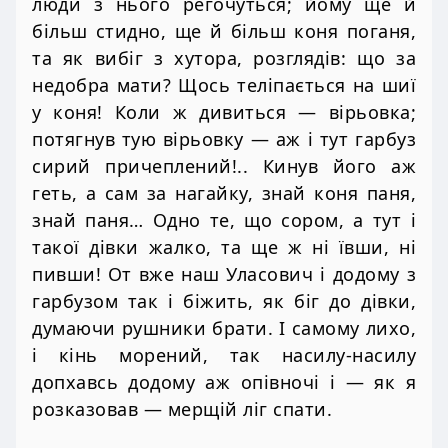
люди з нього регочуться; йому ще й
більш стидно, ще й більш коня поганя,
та як вибіг з хутора, розглядів: що за
недобра мати? Щось теліпається на шиї
у коня! Коли ж дивиться — вірьовка;
потягнув тую вірьовку — аж і тут гарбуз
сирий причеплений!.. Кинув його аж
геть, а сам за нагайку, знай коня паня,
знай паня… Одно те, що сором, а тут і
такої дівки жалко, та ще ж ні ївши, ні
пивши! От вже наш Уласович і додому з
гарбузом так і біжить, як біг до дівки,
думаючи рушники брати. І самому лихо,
і кінь морений, так насилу-насилу
допхавсь додому аж опівночі і — як я
розказовав — мерщій ліг спати.