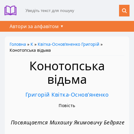
Автори за алфавітом
Головна
»
К
»
Квітка-Основ’яненко Григорій
»
Конотопська відьма
Конотопська
відьма
Григорій Квітка-Основ’яненко
Повість
Посвящается Михаилу Якимовичу Бедряге