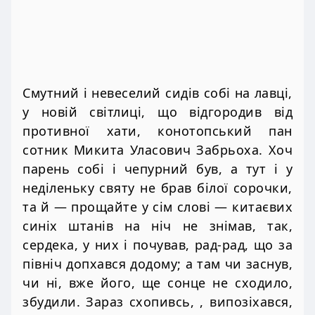
Смутний і невеселий сидів собі на лавці,
у новій світлиці, що відгородив від
противної хати, конотопський пан
сотник Микита Уласович Забрьоха. Хоч
парень собі і чепурний був, а тут і у
неділеньку святу не брав білої сорочки,
та й — прощайте у сім слові — китаєвих
синіх штанів на ніч не знімав, так,
сердека, у них і почував, рад-рад, що за
північ допхався додому; а там чи заснув,
чи ні, вже його, ще сонце не сходило,
збудили. Зараз схопивсь, , випозіхався,