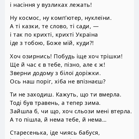
і насіння у вузликах лежать!
Ну космос, ну комп’ютер, нуклеїни.
А ті казки, те слово, ті сади, —
і так по крихті, крихті Україна
іде з тобою, Боже мій, куди?!
Хоч озирнись! Побудь іще хоч трішки!
Ще й час є в тебе, пізно, але є ж!
Зверни додому з білої доріжки.
Ось наш поріг, хіба не впізнаєш?
Ти не заходиш. Кажуть, що ти вмерла.
Тоді був травень, а тепер зима.
Зайшла б, чи що, хоч сльози мені втерла.
А то пішла, й нема тебе, й нема…
Старесенька, іде чиясь бабуся,