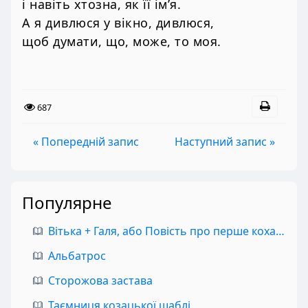
і навіть хтозна, як її ім’я.
А я дивлюся у вікно, дивлюся,
щоб думати, що, може, то моя.
687
« Попередній запис
Наступний запис »
Популярне
Вітька + Галя, або Повість про перше кохання
Альбатрос
Сторожова застава
Таємниця козацької шаблі