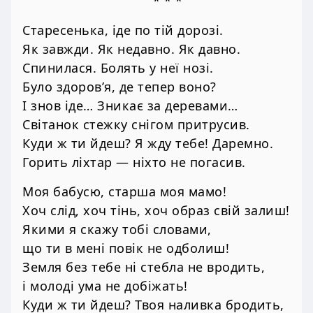
* * *
Старесенька, іде по тій дорозі.
Як завжди. Як недавно. Як давно.
Спинилася. Болять у неї нозі.
Було здоров’я, де тепер воно?
І знов іде… Зникає за деревами…
Світанок стежку снігом притрусив.
Куди ж ти йдеш? Я жду тебе! Даремно.
Горить ліхтар — ніхто не погасив.
Моя бабусю, старша моя мамо!
Хоч слід, хоч тінь, хоч образ свій залиш!
Якими я скажу тобі словами,
що ти в мені повік не одболиш!
Земля без тебе ні стебла не вродить,
і молоді ума не добіжать!
Куди ж ти йдеш? Твоя наливка бродить,