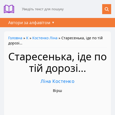
Автори за алфавітом
Головна
»
К
»
Костенко Ліна
» Старесенька, іде по тій
дорозі…
Старесенька, іде по
тій дорозі…
Ліна Костенко
Вірш