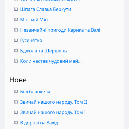
Шпага Славка Беркути
Міо, мій Міо
Незвичайні пригоди Карика та Валі
Гусенятко
Бджола та Шершень
Коли настав чудовий май…
Нове
Білі бланкети
Звичай нашого народу. Том II
Звичай нашого народу. Том I
В дорозі на Захід