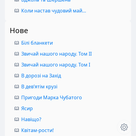
Коли настав чудовий май…
Нове
Білі бланкети
Звичай нашого народу. Том II
Звичай нашого народу. Том I
В дорозі на Захід
В дев’ятім крузі
Пригоди Марка Чубатого
Ясир
Навіщо?
Квітам-рости!