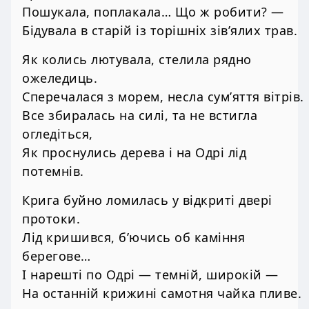
Пошукала, поплакала… Що ж робити? —
Бідувала в старій із торішніх зів’ялих трав.
Як колись лютувала, стелила рядно
ожеледиць.
Сперечалася з морем, несла сум’яття вітрів.
Все збиралась на силі, та не встигла
огледіться,
Як проснулись дерева і на Одрі лід
потемнів.
Крига буйно ломилась у відкриті двері
протоки.
Лід кришився, б’ючись об каміння
берегове…
І нарешті по Одрі — темній, широкій —
На останній крижині самотня чайка пливе.