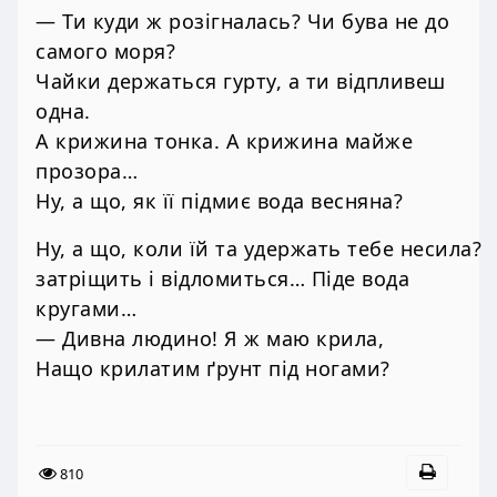
— Ти куди ж розігналась? Чи бува не до
самого моря?
Чайки держаться гурту, а ти відпливеш
одна.
А крижина тонка. А крижина майже
прозора…
Ну, а що, як її підмиє вода весняна?
Ну, а що, коли їй та удержать тебе несила?
затріщить і відломиться… Піде вода
кругами…
— Дивна людино! Я ж маю крила,
Нащо крилатим ґрунт під ногами?
810