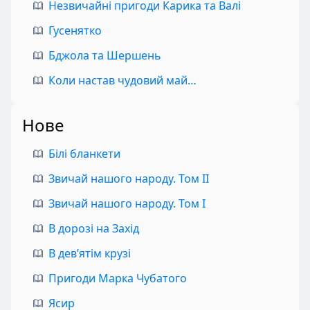
Незвичайні пригоди Карика та Валі
Гусенятко
Бджола та Шершень
Коли настав чудовий май…
Нове
Білі бланкети
Звичай нашого народу. Том II
Звичай нашого народу. Том I
В дорозі на Захід
В дев’ятім крузі
Пригоди Марка Чубатого
Ясир