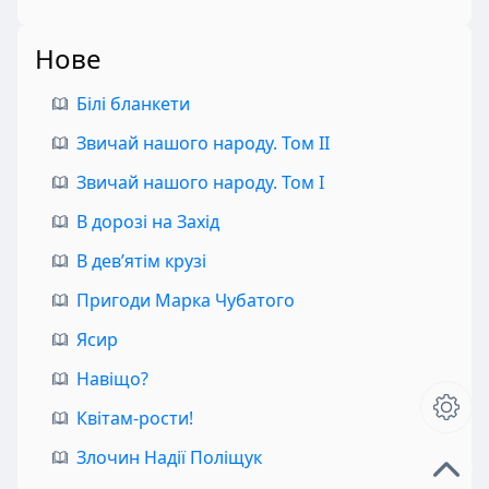
Нове
Білі бланкети
Звичай нашого народу. Том II
Звичай нашого народу. Том I
В дорозі на Захід
В дев’ятім крузі
Пригоди Марка Чубатого
Ясир
Навіщо?
Квітам-рости!
Злочин Надії Поліщук