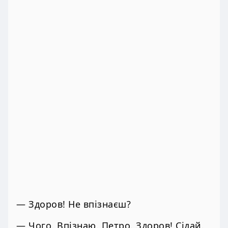
— Здоров! Не впізнаєш?
— Чого. Впізнаю. Петро. Здоров! Сідай.