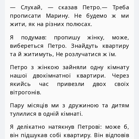
— Слухай, — сказав Петро.— Треба
прописати Марину. Не будемо ж ми
жити, як на різних полюсах.
Я подумав: пропишу жінку, може,
вибереться Петро. Знайдуть квартиру
та й житимуть, Не розлучатися ж їм.
Петро з жінкою зайняли одну кімнату
нашої двокімнатної квартири. Через
якийсь час привезли двох своїх
вітрогонів.
Пару місяців ми з дружиною та дитям
тулилися в одній кімнаті.
Я делікатно натякнув Петрові: може б,
він підшукав собі квартиру. Він відповів