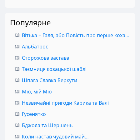
Популярне
Вітька + Галя, або Повість про перше кохання
Альбатрос
Сторожова застава
Таємниця козацької шаблі
Шпага Славка Беркути
Міо, мій Міо
Незвичайні пригоди Карика та Валі
Гусенятко
Бджола та Шершень
Коли настав чудовий май…