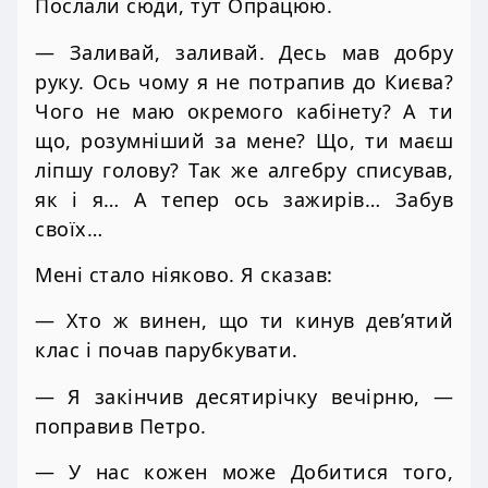
Послали сюди, тут Опрацюю.
— Заливай, заливай. Десь мав добру
руку. Ось чому я не потрапив до Києва?
Чого не маю окремого кабінету? А ти
що, розумніший за мене? Що, ти маєш
ліпшу голову? Так же алгебру списував,
як і я… А тепер ось зажирів… Забув
своїх…
Мені стало ніяково. Я сказав:
— Хто ж винен, що ти кинув дев’ятий
клас і почав парубкувати.
— Я закінчив десятирічку вечірню, —
поправив Петро.
— У нас кожен може Добитися того,