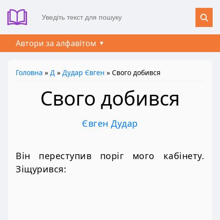
Автори за алфавітом
Головна
»
Д
»
Дудар Євген
» Свого добився
Свого добився
Євген Дудар
Він переступив поріг мого кабінету.
Зіщурився: