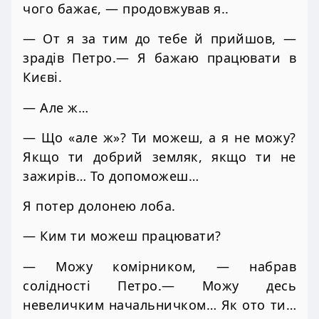
чого бажає, — продовжував я..
— От я за тим до тебе й прийшов, —
зрадів Петро.— Я бажаю працювати в
Києві.
— Але ж…
— Що «але ж»? Ти можеш, а я не можу?
Якщо ти добрий земляк, якщо ти не
зажирів… То допоможеш…
Я потер долонею лоба.
— Ким ти можеш працювати?
— Можу комірником, — набрав
солідності Петро.— Можу десь
невеличким начальничком… Як ото ти…