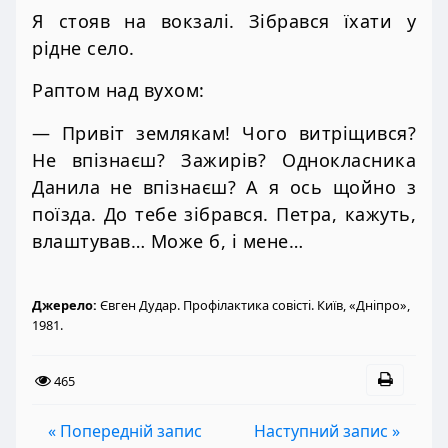
Я стояв на вокзалі. Зібрався їхати у
рідне село.
Раптом над вухом:
— Привіт землякам! Чого витріщився?
Не впізнаєш? Зажирів? Однокласника
Данила не впізнаєш? А я ось щойно з
поїзда. До тебе зібрався. Петра, кажуть,
влаштував… Може б, і мене…
Джерело:
Євген Дудар. Профілактика совісті. Київ, «Дніпро»,
1981.
465
« Попередній запис
Наступний запис »