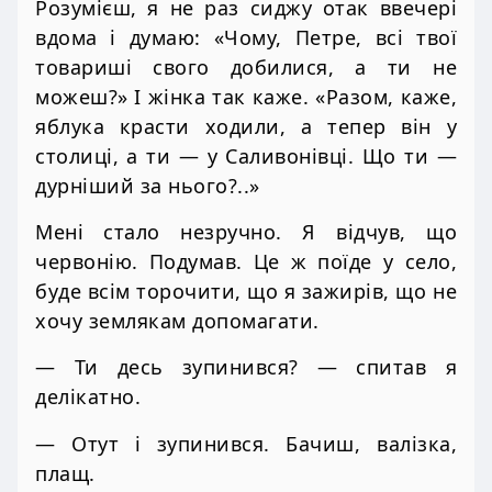
Розумієш, я не раз сиджу отак ввечері
вдома і думаю: «Чому, Петре, всі твої
товариші свого добилися, а ти не
можеш?» І жінка так каже. «Разом, каже,
яблука красти ходили, а тепер він у
столиці, а ти — у Саливонівці. Що ти —
дурніший за нього?..»
Мені стало незручно. Я відчув, що
червонію. Подумав. Це ж поїде у село,
буде всім торочити, що я зажирів, що не
хочу землякам допомагати.
— Ти десь зупинився? — спитав я
делікатно.
— Отут і зупинився. Бачиш, валізка,
плащ.