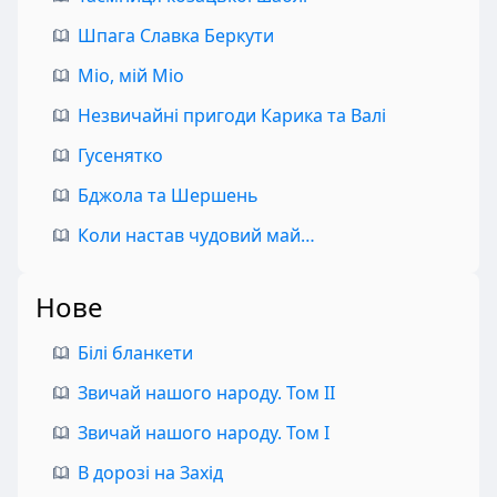
Шпага Славка Беркути
Міо, мій Міо
Незвичайні пригоди Карика та Валі
Гусенятко
Бджола та Шершень
Коли настав чудовий май…
Нове
Білі бланкети
Звичай нашого народу. Том II
Звичай нашого народу. Том I
В дорозі на Захід