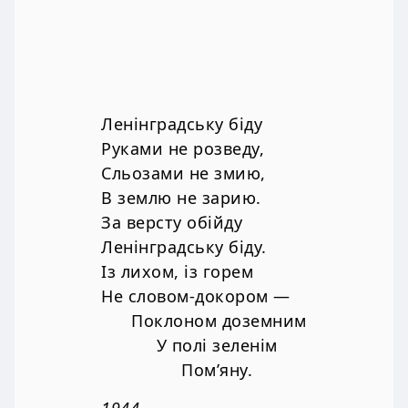
Ленінградську біду
Руками не розведу,
Сльозами не змию,
В землю не зарию.
За версту обійду
Ленінградську біду.
Із лихом, із горем
Не словом-докором —
Поклоном доземним
У полі зеленім
Пом’яну.
1944