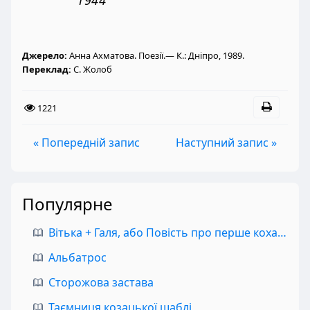
Джерело:
Анна Ахматова. Поезії.— К.: Дніпро, 1989.
Переклад:
С. Жолоб
1221
« Попередній запис
Наступний запис »
Популярне
Вітька + Галя, або Повість про перше кохання
Альбатрос
Сторожова застава
Таємниця козацької шаблі