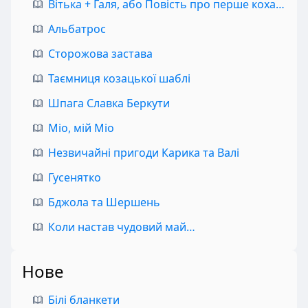
Вітька + Галя, або Повість про перше кохання
Альбатрос
Сторожова застава
Таємниця козацької шаблі
Шпага Славка Беркути
Міо, мій Міо
Незвичайні пригоди Карика та Валі
Гусенятко
Бджола та Шершень
Коли настав чудовий май…
Нове
Білі бланкети