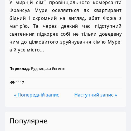
У мирній сім’ї провінціального комерсанта
Франсуа Муре оселяється як квартирант
бідний і скромний на вигляд, абат Фожа з
матір’ю. Та через деякий час підступний
святенник підкоряє собі не тільки доведену
ним до цілковитого зруйнування сім’ю Муре,
а й усе місто...
Переклад:
Рудницька Євгенія
1117
« Попередній запис
Наступний запис »
Популярне