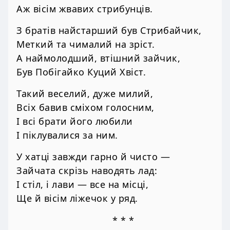
Аж вісім жвавих стрибунців.
З братів найстарший був Стрибайчик,
Меткий та чималий на зріст.
А наймолодший, втішний зайчик,
Був Побігайко Куций Хвіст.
Такий веселий, дуже милий,
Всіх бавив сміхом голосним,
І всі брати його любили
І піклувалися за ним.
У хатці завжди гарно й чисто —
Зайчата скрізь наводять лад:
І стіл, і лави — все на місці,
Ще й вісім ліжечок у ряд.
* * *