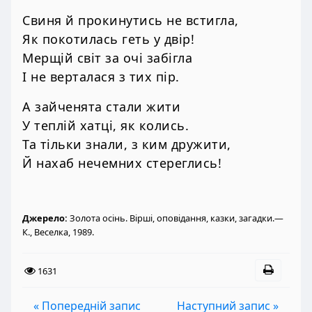
Свиня й прокинутись не встигла,
Як покотилась геть у двір!
Мерщій світ за очі забігла
І не верталася з тих пір.
А зайченята стали жити
У теплій хатці, як колись.
Та тільки знали, з ким дружити,
Й нахаб нечемних стереглись!
Джерело:
Золота осінь. Вірші, оповідання, казки, загадки.—
К., Веселка, 1989.
1631
« Попередній запис
Наступний запис »