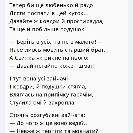
Тепер би ще любенько й радо
Лягти поспати в цей куток…
Давайте ж ковдри й простирадла,
Та ще й побільше подушок!
— Беріть в усіх, та не в малого! —
Насміливсь мовить старший брат.
А Свинка як рикне на нього:
— Давай негайно кожен шмат!
І тут вона усі зайчачі
І ковдри, й подушки стягла,
Вляглась на припічку гарячім,
Стулила очі й захропла.
Стоять розгублені зайчата:
— До чого ж це воно веде?..
— Невже ж терпіти та мовчати?