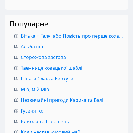
Популярне
Вітька + Галя, або Повість про перше кохання
Альбатрос
Сторожова застава
Таємниця козацької шаблі
Шпага Славка Беркути
Міо, мій Міо
Незвичайні пригоди Карика та Валі
Гусенятко
Бджола та Шершень
Коли настав чудовий май…