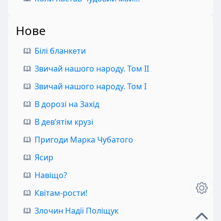
Нове
Білі бланкети
Звичай нашого народу. Том II
Звичай нашого народу. Том I
В дорозі на Захід
В дев’ятім крузі
Пригоди Марка Чубатого
Ясир
Навіщо?
Квітам-рости!
Злочин Надії Поліщук