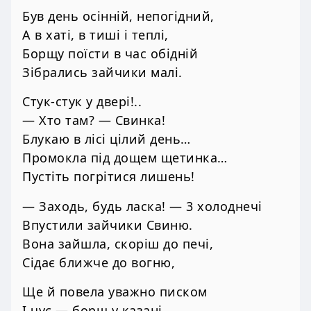
Був день осінній, непогідний,
А в хаті, в тиші і теплі,
Борщу поїсти в час обідній
Зібрались зайчики малі.
Стук-стук у двері!..
— Хто там? — Свинка!
Блукаю в лісі цілий день…
Промокла під дощем щетинка…
Пустіть погрітися лишень!
— Заходь, будь ласка! — 3 холоднечі
Впустили зайчики Свиню.
Вона зайшла, скоріш до печі,
Сідає ближче до вогню,
Ще й повела уважно писком
І чує — борщ у казані…