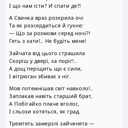
І що нам їсти? И спати де?!
А Свинка враз розкрила очі
Та як розсердиться й гукне:
— Що за розмови серед ночі?!
Геть з хати!.. Не будіть мене!
Зайчата від цього страшила
Скоріш у двері, за поріг!..
А дощ періщить що є сили,
І вітрюган збиває з ніг.
Мов потемнішав світ навколо!..
Заплакав навіть старший брат,
А Побігайко плаче вголос,
І сльози котяться, як град.
Тремтять замерзлі зайченята —