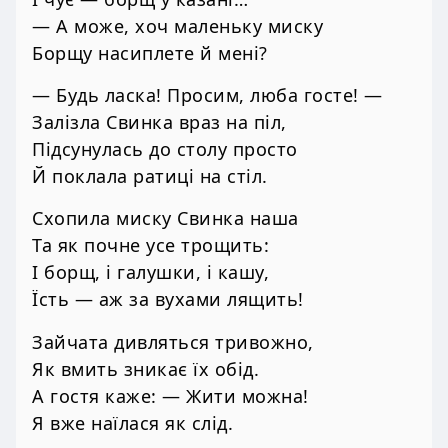
— А може, хоч маленьку миску
Борщу насиплете й мені?
— Будь ласка! Просим, люба госте! —
Залізла Свинка враз на піл,
Підсунулась до столу просто
Й поклала ратиці на стіл.
Схопила миску Свинка наша
Та як почне усе трощить:
І борщ, і галушки, і кашу,
Їсть — аж за вухами лящить!
Зайчата дивляться тривожно,
Як вмить зникає їх обід.
А гостя каже: — Жити можна!
Я вже наїлася як слід.