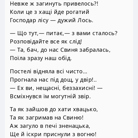
Невже ж загинуть привелось?!
Коли це з хащі йде рогатий
Господар лісу — дужий Лось.
— Що тут,— питає,— з вами сталось?
Розповідайте все як слід!
— Та, бач, до нас Свиня забралась,
Поїла зразу наш обід.
Постелі відняла всі чисто…
Прогнала нас під дощ, у двір!..
— Ех ви, нещасні, беззахисні! —
Всміхнувся їм могутній звір.
Та як зайшов до хати хвацько,
Та як загримав на Свиню!
Аж загуло в печі зненацька,
Ще й іскри приснули з вогню!