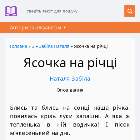
Автори за алфавітом
Головна
»
З
»
Забіла Наталя
» Ясочка на річці
Ясочка на річці
Наталя Забіла
Оповідання
Блись та блись на сонці наша річка,
повилась крізь луки запашні. А яка ж
тепленька в ній водичка! І пісок
м’якесенький на дні.