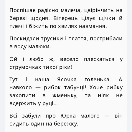
Поспішає радісно малеча, цвірінчить на
березі щодня. Вітерець цілує щічки й
плечі і біжить по хвилях навмання.
Поскидали трусики і плаття, пострибали
в воду малюки.
Ой і любо ж, весело плескаться у
струмочках тихої ріки!
Тут і наша Ясочка голенька. А
навколо — рибок табунці! Хоче рибку
захопити в жменьку, та ніяк не
вдержить у руці…
Всі забули про Юрка малого — він
сидить один на бережку.