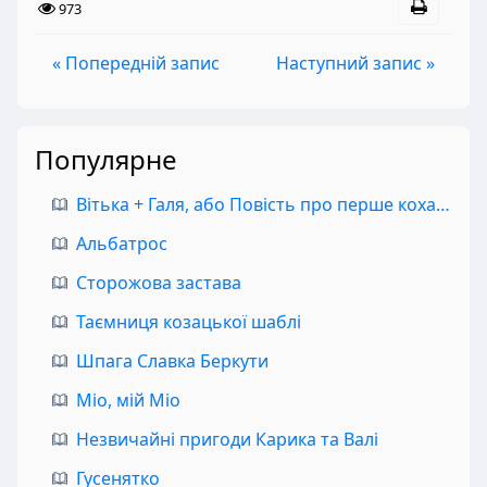
973
« Попередній запис
Наступний запис »
Популярне
Вітька + Галя, або Повість про перше кохання
Альбатрос
Сторожова застава
Таємниця козацької шаблі
Шпага Славка Беркути
Міо, мій Міо
Незвичайні пригоди Карика та Валі
Гусенятко