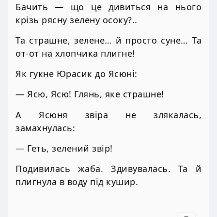
Бачить — що це дивиться на нього
крізь рясну зелену осоку?..
Та страшне, зелене… й просто суне… Та
от-от на хлопчика плигне!
Як гукне Юрасик до Ясюні:
— Ясю, Ясю! Глянь, яке страшне!
А Ясюня звіра не злякалась,
замахнулась:
— Геть, зелений звір!
Подивилась жаба. Здивувалась. Та й
плигнула в воду під кушир.