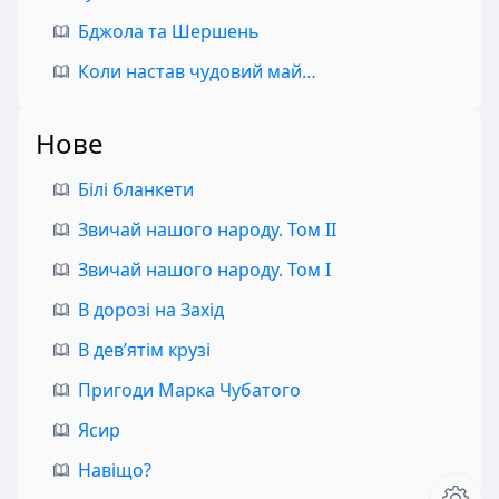
Бджола та Шершень
Коли настав чудовий май…
Нове
Білі бланкети
Звичай нашого народу. Том II
Звичай нашого народу. Том I
В дорозі на Захід
В дев’ятім крузі
Пригоди Марка Чубатого
Ясир
Навіщо?