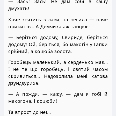
— Зась! Зась! Не дам собі в кашу
дмухать!
Хоче знятись з лави, та несила — наче
прикипів… А Демчиха аж танцює:
— Беріться додому, Свириде, беріться
додому! Ой, беріться, бо макогін у Гапки
срібний, а коцюба золота.
Горобець маленький, а серденько має…
І не те що горобець, і святий часом
скривиться… Надозолила мені катова
дзундзуриха.
— А пожди, — кажу, — дам я тобі й
макогона, і коцюби!
Та впрост до неї…