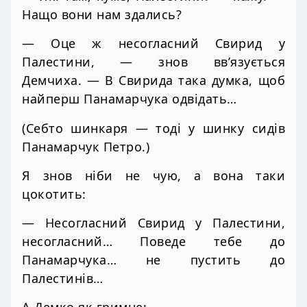
Нащо вони нам здались?
— Оце ж несогласний Свирид у
Палестини, — знов вв’язується
Демчиха. — В Свирида така думка, щоб
найперш Панамарчука одвідать…
(Себто шинкаря — тоді у шинку сидів
Панамарчук Петро.)
Я знов ніби не чую, а вона таки
цокотить:
— Несогласний Свирид у Палестини,
несогласний… Поведе тебе до
Панамарчука… не пустить до
Палестинів…