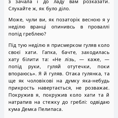
з зачала і до ладу вам розказати.
Слухайте ж, як було діло.
Може, чули ви, як позаторік весною я у
неділю вранці опинивсь в проваллі
попід греблею?
Під тую неділю я присмерком гуляв коло
своєї хати. Гапка, бачте, заходилась
хату білити та: «Не лізь, — каже, —
попід руки, гуляй отутечки, поки
впораюсь». Я й гуляв. Отака гулянка, та
ще як чоловікові на думку яка-небудь
прикрость навертається, не розважає.
Покружив я, покружив коло хати та й
натрапив на стежку до греблі: одвідаю
кума Демка Пелипаса.