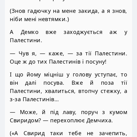
(Знов гадючку на мене закида, а я знов,
ніби мені невтямки.)
А Демко вже заходжується аж у
Палестини.
— Чув я, — каже, — за тії Палестини.
Оце ж до тих Палестинів і посуну!
І що йому міцніш у голову уступає, то
він далі посува. Вже й поза тії
Палестини, хвалиться, втопчу стежку, а
з-за Палестинів…
— Може, й під лаву, поруч з кумом
Свиридом? — перехоплює Демчиха.
(«А Свирид таки тебе не зачепить,