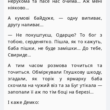
нерухома та пасе нас очима… Аж мені
ніяково…
А кумові байдуже, — одну випиває,
другу наливає…
— Не покуштуєш, Одарцю? То бог з
тобою, серденятко. Пішла, як то кажуть,
баба пішки, не буде замішки… До тебе,
Свириде…
А тим часом розмова точиться та
точиться. Обміркували Глушкову шкоду,
згадали, як торік у ярмарку баба
скочила на чужий віз та за Буг утікала —
запопали її аж по тім боці на березі…
І каже Демко: