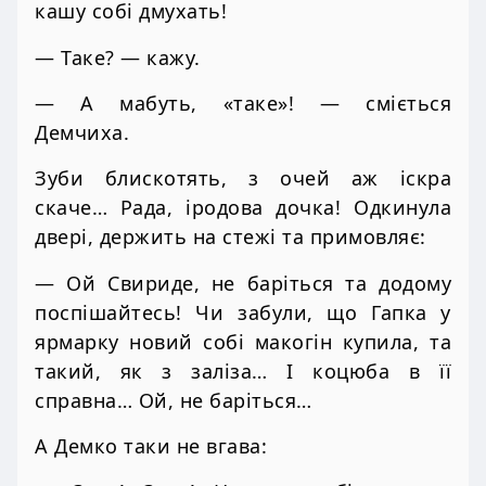
кашу собі дмухать!
— Таке? — кажу.
— А мабуть, «таке»! — сміється
Демчиха.
Зуби блискотять, з очей аж іскра
скаче… Рада, іродова дочка! Одкинула
двері, держить на стежі та примовляє:
— Ой Свириде, не баріться та додому
поспішайтесь! Чи забули, що Гапка у
ярмарку новий собі макогін купила, та
такий, як з заліза… І коцюба в її
справна… Ой, не баріться…
А Демко таки не вгава: