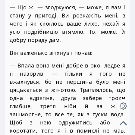
— Що ж, — згоджуюся, — може, я вам і
стану у пригоді. Ви розкажіть мені, з
чого і як скоїлось ваше лихо, нехай я
усю подрібницю втямлю. То, може, й
добру пораду дам.
Він важенько зітхнув і почав:
— Впала вона мені добре в око, ледве я
її назорив, — тільки я того не
вжахнувся, бо не першина було мені
цяцькаться з жінотою. Траплялось, що
одна вдряпне, друга забере трохи
глибше, третя ніби й за живе
зашморгне, то все те, як з гуски вода.
Щоб з нею одружитись або вік
коротати, того я і в помислі не мав.