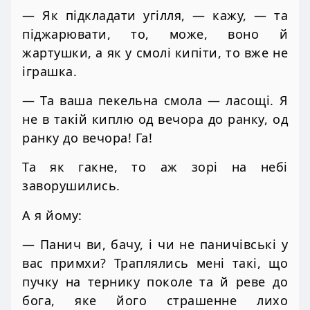
— Як підкладати угілля, — кажу, — та
піджарювати, то, може, воно й
жартушки, а як у смолі кипіти, то вже не
іграшка.
— Та ваша пекельна смола — ласощі. Я
не в такій киплю од вечора до ранку, од
ранку до вечора! Га!
Та як гакне, то аж зорі на небі
заворушились.
А я йому:
— Панич ви, бачу, і чи не паничівські у
вас примхи? Траплялись мені такі, що
пучку на тернику поколе та й реве до
бога, яке його страшенне лихо