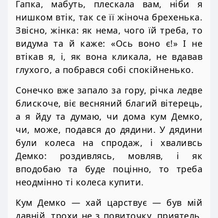
Гапка, мабуть, плескала вам, ніби я
нишком втік, так се її жіноча брехенька.
Звісно, жінка: як нема, чого їй треба, то
видума та й каже: «Ось воно є!» І не
втікав я, і, як вона кликала, не вдавав
глухого, а побрався собі спокійненько.
Сонечко вже запало за гору, річка ледве
блискоче, віє весняний благий вітерець,
а я йду та думаю, чи дома кум Демко,
чи, може, подався до дядини. У дядини
були колеса на спродаж, і хваливсь
Демко: роздивлясь, мовляв, і як
вподобаю та буде поцінно, то треба
неодмінно ті колеса купити.
Кум Демко — хай царствує — був мій
давній, трохи не з повиточку, приятель,