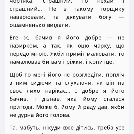
чортяка, страшний, то нехай і
страшний… Не в такому горщику
наварювали, та дякувати богу —
ошамненько виїдали.
Еге ж, бачив я його добре — не
назирком, а так, як оцю чарку, що
передо мною. Якби приміг малювати, то
намалював би вам і ріжки, і копитце.
Щоб то мені його не розгледіти, попліч
з ним сидючи та слухаючи, як він на
своє лихо нарікає… І добре я його
бачив, і дізнав, яка йому сталася
пригода. Може б, йому й раду дав, якби
не дурна його голова.
Та, мабуть, нікуди вже дітись, треба усе