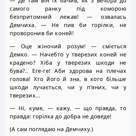
— Де там він їх бачив, як з вечора до
самого ранку під коморою
безпритомний лежав! — озвалась
Демчиха. — Не пив би горілки, не
проворонив би коней!
— Оце жіночий розум! — сміється
Демко. — Начебто у тверезих коней не
крадено? Хіба у тверезих шкоди не
бува?.. Еге-ге! Аби здорова на плечах
голова! Хто його й зна, в кого більше
шкоди лучається, чи у п’яних, чи у
тверезих…
— Ні, куме, — кажу, — що правда, то
правда: горілка до добра не доведе!
(А сам поглядаю на Демчиху.)