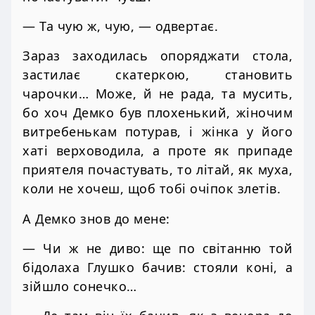
— Та чую ж, чую, — одвертає.
Зараз заходилась опоряджати стола,
застилає скатеркою, становить
чарочки… Може, й не рада, та мусить,
бо хоч Демко був плохенький, жіночим
витребенькам потурав, і жінка у його
хаті верховодила, а проте як припаде
приятеля почастувать, то літай, як муха,
коли не хочеш, щоб тобі очіпок злетів.
А Демко знов до мене:
— Чи ж не диво: ще по світанню той
бідолаха Глушко бачив: стояли коні, а
зійшло сонечко…