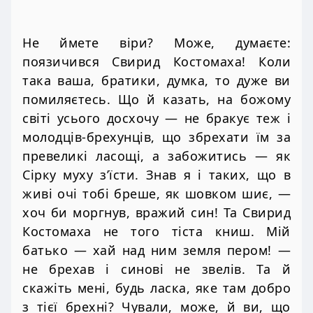
Не ймете віри? Може, думаєте:
поязичився Свирид Костомаха! Коли
така ваша, братики, думка, то дуже ви
помиляєтесь. Що й казать, на божому
світі усього досхочу — не бракує теж і
молодців-брехунців, що збрехати їм за
превеликі ласощі, а забожитись — як
Сірку муху з’їсти. Знав я і таких, що в
живі очі тобі бреше, як шовком шиє, —
хоч би моргнув, вражий син! Та Свирид
Костомаха не того тіста книш. Мій
батько — хай над ним земля пером! —
не брехав і синові не звелів. Та й
скажіть мені, будь ласка, яке там добро
з тієї брехні? Чували, може, й ви, що