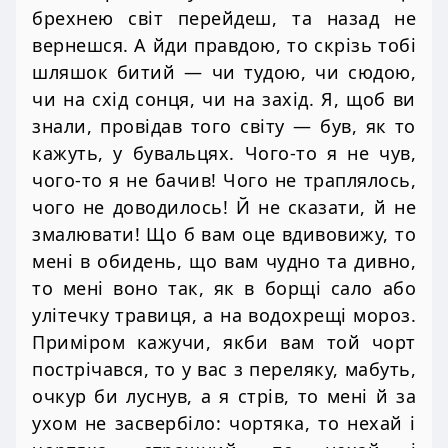
брехнею світ перейдеш, та назад не
вернешся. А йди правдою, то скрізь тобі
шляшок битий — чи тудою, чи сюдою,
чи на схід сонця, чи на захід. Я, щоб ви
знали, провідав того світу — був, як то
кажуть, у бувальцях. Чого-то я не чув,
чого-то я не бачив! Чого не траплялось,
чого не доводилось! Й не сказати, й не
змалювати! Що б вам оце вдивовижу, то
мені в обидень, що вам чудно та дивно,
то мені воно так, як в борщі сало або
улітечку травиця, а на водохрещі мороз.
Приміром кажучи, якби вам той чорт
пострічався, то у вас з переляку, мабуть,
очкур би луснув, а я стрів, то мені й за
ухом не засвербіло: чортяка, то нехай і