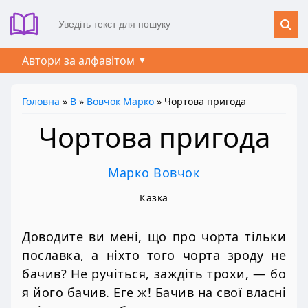
Автори за алфавітом
Головна
»
В
»
Вовчок Марко
» Чортова пригода
Чортова пригода
Марко Вовчок
Казка
Доводите ви мені, що про чорта тільки
пославка, а ніхто того чорта зроду не
бачив? Не ручіться, заждіть трохи, — бо
я його бачив. Еге ж! Бачив на свої власні