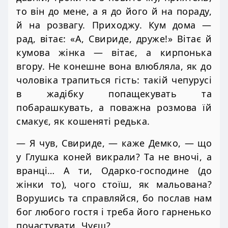
то він до мене, а я до його й на пораду,
й на розвагу. Приходжу. Кум дома —
рад, вітає: «А, Свириде, друже!» Вітає й
кумова жінка — вітає, а кирпонька
вгору. Не конешне вона влюбляла, як до
чоловіка трапиться гість: такій чепурусі
в жадібку попащекувать та
побарашкувать, а поважна розмова їй
смакує, як кошеняті редька.
— Я чув, Свириде, — каже Демко, — що
у Глушка коней викрали? Та не вночі, а
вранці… А ти, Одарко-господине (до
жінки то), чого стоїш, як мальована?
Ворушись та справляйся, бо послав нам
бог любого гостя і треба його гарненько
почастувати. Чуєш?