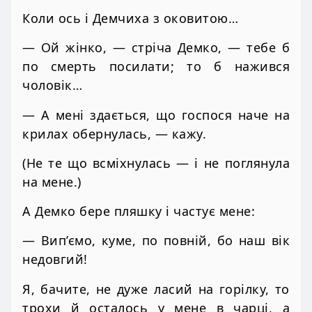
Коли ось і Демчиха з оковитою…
— Ой жінко, — стріча Демко, — тебе б
по смерть посилати; то б нажився
чоловік…
— А мені здається, що госпося наче на
крилах обернулась, — кажу.
(Не те що всміхнулась — і не поглянула
на мене.)
А Демко бере пляшку і частує мене:
— Вип’ємо, куме, по повній, бо наш вік
недовгий!
Я, бачите, не дуже ласий на горілку, то
трохи й осталось у мене в чарці, а