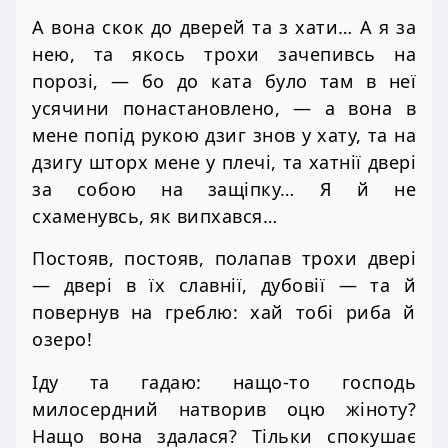
А вона скок до дверей та з хати… А я за
нею, та якось трохи зачепивсь на
порозі, — бо до ката було там в неї
усячини понастановлено, — а вона в
мене попід рукою дзиг знов у хату, та на
дзигу шторх мене у плечі, та хатнії двері
за собою на защіпку… Я й не
схаменувсь, як випхався…
Постояв, постояв, полапав трохи двері
— двері в їх славнії, дубовії — та й
повернув на греблю: хай тобі риба й
озеро!
Іду та гадаю: нащо-то господь
милосердний натворив оцю жіноту?
Нащо вона здалася? Тільки спокушає