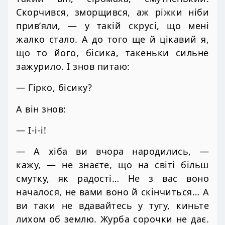
Скорчився, зморщився, аж ріжки ніби
прив’яли, — у такій скрусі, що мені
жалко стало. А до того ще й цікавий я,
що то його, бісика, такеньки сильне
зажурило. І знов питаю:
— Гірко, бісику?
А він знов:
— І-і-і!
— А хіба ви вчора народились, —
кажу, — не знаєте, що на світі більш
смутку, як радості… Не з вас воно
началося, не вами воно й скінчиться… А
ви таки не вдавайтесь у тугу, киньте
лихом об землю. Журба сорочки не дає.