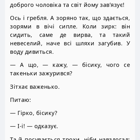
доброго чоловіка та світ йому зав’язує!
Ось і гребля. А зоряно так, що здається,
зорями в вічі сипле. Коли зирк: він
сидить, саме де вирва, та такий
невеселий, наче всі шляхи загубив. У
воду дивиться.
— А що, — кажу, — бісику, чого се
такеньки зажурився?
Зітхає важенько.
Питаю:
— Гірко, бісику?
— І-і! — одказує.
Та й посувається трохи, ніби навздогад: