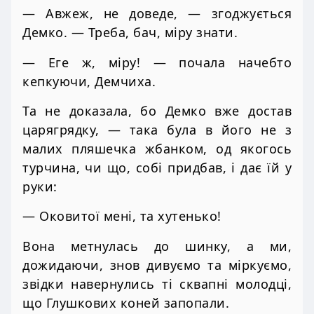
— Авжеж, не доведе, — згоджується
Демко. — Треба, бач, міру знати.
— Еге ж, міру! — почала начебто
кепкуючи, Демчиха.
Та не доказала, бо Демко вже достав
царягрядку, — така була в його не з
малих пляшечка жбанком, од якогось
турчина, чи що, собі придбав, і дає їй у
руки:
— Оковитої мені, та хутенько!
Вона метнулась до шинку, а ми,
дожидаючи, знов дивуємо та міркуємо,
звідки навернулись ті сквапні молодці,
що Глушкових коней запопали.