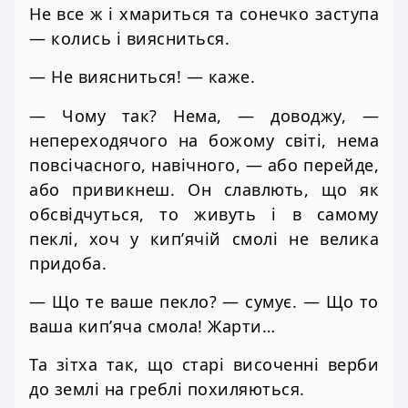
Не все ж і хмариться та сонечко заступа
— колись і виясниться.
— Не виясниться! — каже.
— Чому так? Нема, — доводжу, —
непереходячого на божому світі, нема
повсічасного, навічного, — або перейде,
або привикнеш. Он славлють, що як
обсвідчуться, то живуть і в самому
пеклі, хоч у кип’ячій смолі не велика
придоба.
— Що те ваше пекло? — сумує. — Що то
ваша кип’яча смола! Жарти…
Та зітха так, що старі височенні верби
до землі на греблі похиляються.