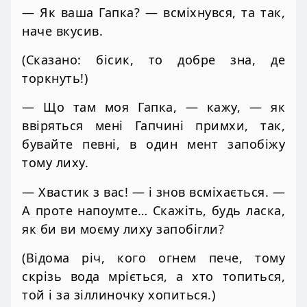
— Як ваша Гапка? — всміхнувся, та так,
наче вкусив.
(Сказано: бісик, то добре зна, де
торкнуть!)
— Що там моя Гапка, — кажу, — як
ввіряться мені Гапчині примхи, так,
бувайте певні, в один мент запобіжу
тому лиху.
— Хвастик з вас! — і знов всміхається. —
А проте напоумте… Скажіть, будь ласка,
як би ви моєму лиху запобігли?
(Відома річ, кого огнем пече, тому
скрізь вода мріється, а хто топиться,
той і за зіллиночку хопиться.)