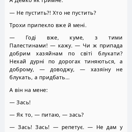
А Демко як гримне:
— Не пустить?! Хто не пустить?
Трохи припекло вже й мені.
— Годі вже, куме, з тими
Палестинами! — кажу. — Чи ж припада
добрим хазяйнам по світі блукати?
Нехай дурні по дорогах тиняються, а
доброму, — доводжу, — хазяїну не
блукать, а придбать…
А він на мене:
— Зась!
— Як то, — питаю, — зась?
— Зась! Зась! — репетує. — Не дам у