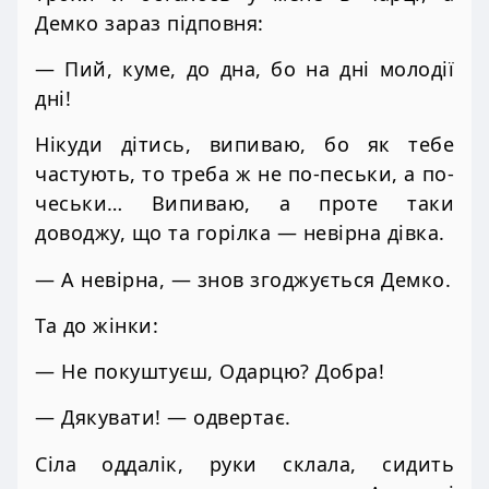
Демко зараз підповня:
— Пий, куме, до дна, бо на дні молодії
дні!
Нікуди дітись, випиваю, бо як тебе
частують, то треба ж не по-песьки, а по-
чеськи… Випиваю, а проте таки
доводжу, що та горілка — невірна дівка.
— А невірна, — знов згоджується Демко.
Та до жінки:
— Не покуштуєш, Одарцю? Добра!
— Дякувати! — одвертає.
Сіла оддалік, руки склала, сидить