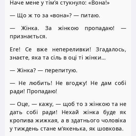
Наче мене у тім’я стукнуло: «Вона!»
— Що ж то за «вона»? — питаю.
— Жінка. За жінкою пропадаю! —
признається.
Еге! Се вже непереливки! Згадалось,
знаєте, яка та сіль в оці ті жінки…
— Жінка? — перепитую.
— Не любить! Не вгоджу! Не дам собі
ради! Пропадаю!
— Оце, — кажу, — щоб то з жінкою та не
дать собі ради! Нехай жінка буде як
кропива жижкая, а в здатнього чоловіка
у тиждень стане м’якенька, як шовкова.