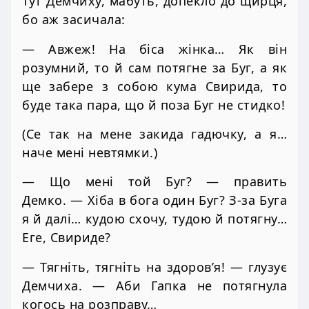
Тут Демчиху, мабуть, допекло до щирця,
бо аж засичала:
— Авжеж! На біса жінка… Як він
розумний, то й сам потягне за Буг, а як
ще забере з собою кума Свирида, то
буде така пара, що й поза Буг не стидко!
(Се так на мене закида гадючку, а я…
наче мені невтямки.)
— Що мені той Буг? — править
Демко. — Хіба в бога один Буг? З-за Буга
я й далі… кудою схочу, тудою й потягну…
Еге, Свириде?
— Тягніть, тягніть на здоров’я! — глузує
Демчиха. — Аби Гапка не потягнула
когось на розправу…