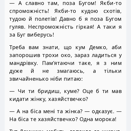
— А славно там, поза Бугом! Якби-то
спроможність! Якби-то кудою схотів,
тудою й полетів! Давно б я поза Бугом
гуляв. Неспроможність гіркая! А таки я
за Буг виберусь!
Треба вам знати, що кум Демко, аби
запорошив трохи око, зараз ладиться у
мандрівку. Пам’ятаючи таке, я з ним
дуже й не змагаюсь, а тільки
звичайненько ніби питаю:
— Чи ти бридиш, куме? Оце б ти мав
кидати жінку, хазяйствечко?
— А на біса мені та жінка? — одказує. —
На біса те хазяйствечко? Одна морока!