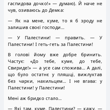
гаспидова дочко!» — думаю). Й наче не
чув, озиваюсь до Демка:
— Як на мене, куме, то я б зроду не
залишив своєї господи…
— У Палестини! — править. — У
Палестини! І геть-геть за Палестини!
В голові йому вже добре бринить.
Частує: «До тебе, куме, до тебе,
Свириде!» — а усе сам спожива… А далі,
що було остатнє у пляшці, вижлуктав
без чарки, нахильцем… І не вгава: у
Палестини! у Палестини!
Мені аж бридко стало…
— Які там, куме, Палестини? — кажу. —