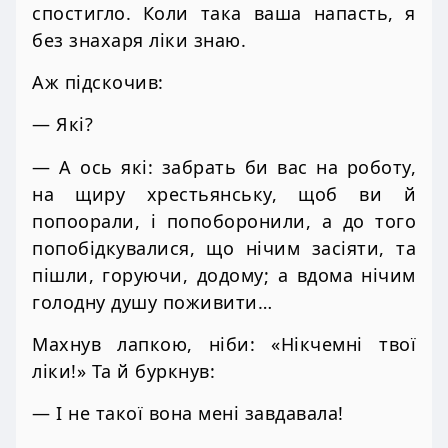
спостигло. Коли така ваша напасть, я
без знахаря ліки знаю.
Аж підскочив:
— Які?
— А ось які: забрать би вас на роботу,
на щиру хрестьянську, щоб ви й
попоорали, і попоборонили, а до того
попобідкувалися, що нічим засіяти, та
пішли, горуючи, додому; а вдома нічим
голодну душу поживити…
Махнув лапкою, ніби: «Нікчемні твої
ліки!» Та й буркнув:
— І не такої вона мені завдавала!