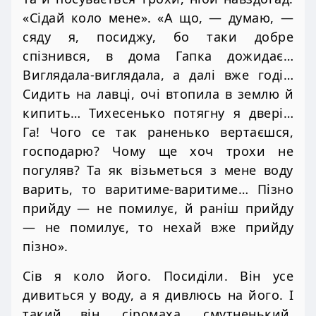
«Сідай коло мене». «А що, — думаю, —
сяду я, посиджу, бо таки добре
спізнився, в дома Гапка дожидає…
Виглядала-виглядала, а далі вже годі…
Сидить на лавці, очі втопила в землю й
кипить… Тихесенько потягну я двері…
Га! Чого се так раненько вертаєшся,
господарю? Чому ще хоч трохи не
погуляв? Та як візьметься з мене воду
варить, то варитиме-варитиме… Пізно
прийду — не помилує, й раніш прийду
— не помилує, то нехай вже прийду
пізно».
Сів я коло його. Посиділи. Він усе
дивиться у воду, а я дивлюсь на його. І
такий він, сіромаха, смутненький.