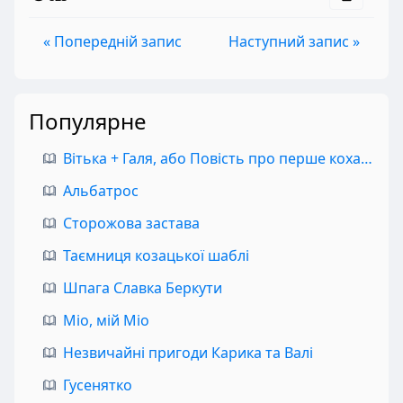
« Попередній запис
Наступний запис »
Популярне
Вітька + Галя, або Повість про перше кохання
Альбатрос
Сторожова застава
Таємниця козацької шаблі
Шпага Славка Беркути
Міо, мій Міо
Незвичайні пригоди Карика та Валі
Гусенятко