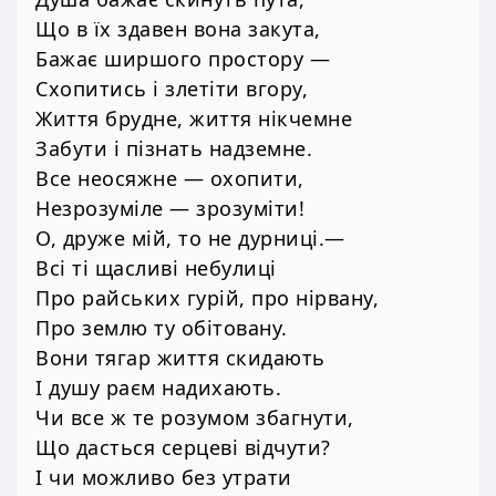
Що в їх здавен вона закута,
Бажає ширшого простору —
Схопитись і злетіти вгору,
Життя брудне, життя нікчемне
Забути і пізнать надземне.
Все неосяжне — охопити,
Незрозуміле — зрозуміти!
О, друже мій, то не дурниці.—
Всі ті щасливі небулиці
Про райських гурій, про нірвану,
Про землю ту обітовану.
Вони тягар життя скидають
І душу раєм надихають.
Чи все ж те розумом збагнути,
Що дасться серцеві відчути?
І чи можливо без утрати