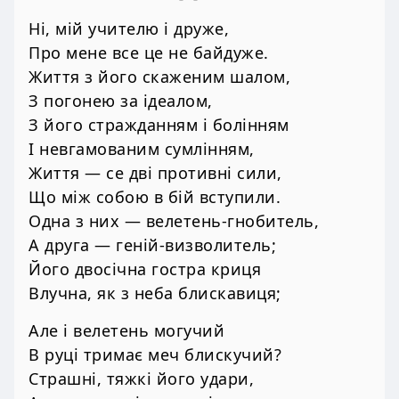
Hi, мій учителю і друже,
Про мене все це не байдуже.
Життя з його скаженим шалом,
З погонею за ідеалом,
З його стражданням і болінням
І невгамованим сумлінням,
Життя — се дві противні сили,
Що між собою в бій вступили.
Одна з них — велетень-гнобитель,
А друга — геній-визволитель;
Його двосічна гостра криця
Влучна, як з неба блискавиця;
Але і велетень могучий
В руці тримає меч блискучий?
Страшні, тяжкі його удари,