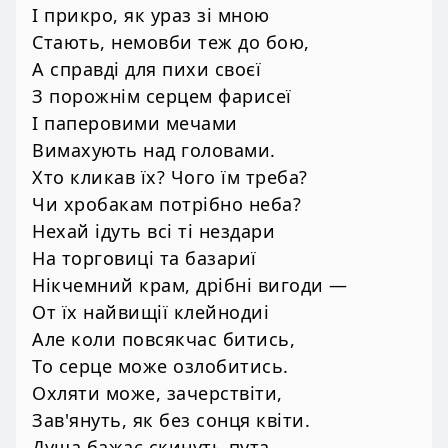
І прикро, як ураз зі мною
Стають, немовби теж до бою,
А справді для пихи своєї
З порожнім серцем фарисеї
І паперовими мечами
Вимахують над головами.
Хто кликав їх? Чого їм треба?
Чи хробакам потрібно неба?
Нехай ідуть всі ті нездари
На торговиці та базариї
Нікчемний крам, дрібні вигоди —
От їх найвищії клейнодиі
Але коли повсякчас битись,
То серце може озлобитись.
Охляти може, зачерствіти,
Зав'януть, як без сонця квіти.
Душа бажає скинуть пута,