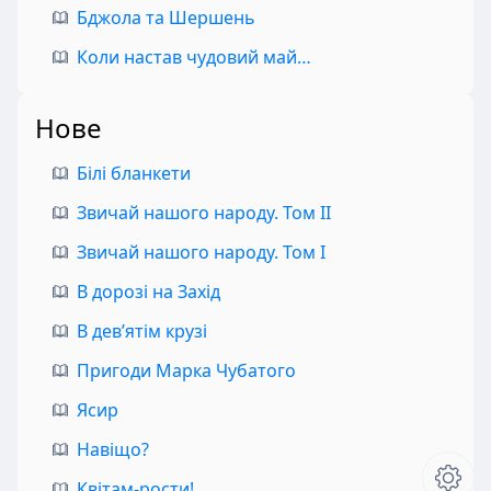
Бджола та Шершень
Коли настав чудовий май…
Нове
Білі бланкети
Звичай нашого народу. Том II
Звичай нашого народу. Том I
В дорозі на Захід
В дев’ятім крузі
Пригоди Марка Чубатого
Ясир
Навіщо?
Квітам-рости!