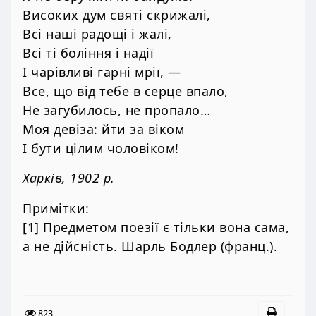
Високих дум святі скрижалі,
Всі наші радощі і жалі,
Всі ті боління і надії
І чарівливі гарні мрії, —
Все, що від тебе в серце впало,
Не загубилось, не пропало…
Моя девіза: йти за віком
І бути цілим чоловіком!
Харків, 1902 р.
Примітки:
[1] Предметом поезії є тільки вона сама,
а не дійсність. Шарль Бодлер (франц.).
823