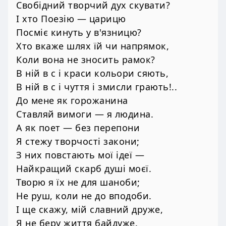
Свобідний творчий дух скувати?
І хто Поезію — царицю
Посміє кинуть у в'язницю?
Хто вкаже шлях їй чи напрямок,
Коли вона не зносить рамок?
В ній в с і краси кольори сяють,
В ній в с і чуття і змисли грають!..
До мене як горожанина
Ставляй вимоги — я людина.
А як поет — без перепони
Я стежу творчості закони;
З них повстають мої ідеї —
Найкращий скарб душі моєї.
Творю я їх не для шаноби;
Не руш, коли не до вподоби.
І ще скажу, мій славний друже,
Я не беру життя байдуже.