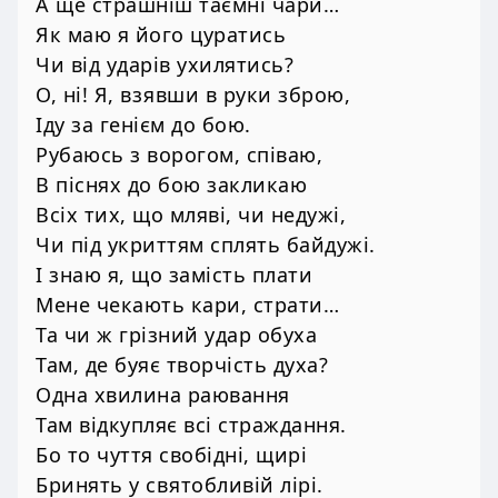
А ще страшніш таємні чари…
Як маю я його цуратись
Чи від ударів ухилятись?
О, ні! Я, взявши в руки зброю,
Іду за генієм до бою.
Рубаюсь з ворогом, співаю,
В піснях до бою закликаю
Всіх тих, що мляві, чи недужі,
Чи під укриттям сплять байдужі.
І знаю я, що замість плати
Мене чекають кари, страти…
Та чи ж грізний удар обуха
Там, де буяє творчість духа?
Одна хвилина раювання
Там відкупляє всі страждання.
Бо то чуття свобідні, щирі
Бринять у святобливій лірі.