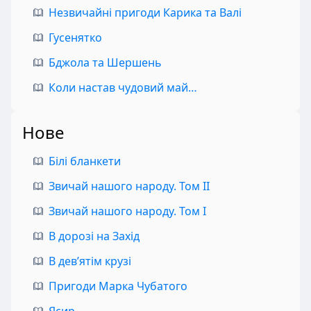
Незвичайні пригоди Карика та Валі
Гусенятко
Бджола та Шершень
Коли настав чудовий май…
Нове
Білі бланкети
Звичай нашого народу. Том II
Звичай нашого народу. Том I
В дорозі на Захід
В дев’ятім крузі
Пригоди Марка Чубатого