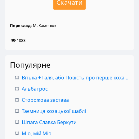
Скачати
Переклад:
М. Каменюк
1083
Популярне
Вітька + Галя, або Повість про перше кохання
Альбатрос
Сторожова застава
Таємниця козацької шаблі
Шпага Славка Беркути
Міо, мій Міо