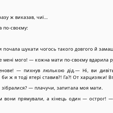
зразу ж виказав, чиї…
а по-своєму:
ки почала шукати чогось такого довгого й зам
е мені мого! — кожна мати по-своєму вдарила 
нове! — пихнув люлькою дід.— Ні, ви дивіт
би ж я тоді ятері ставив?! Га?! От харцизяки! 
 зібралися? — плачучи, запитала моя мати.
м вони прямували, а кінець один — острог! —