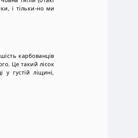
чки, і тільки-но ми
 шість карбованців
го. Це такий лісок
 у густій ліщині,