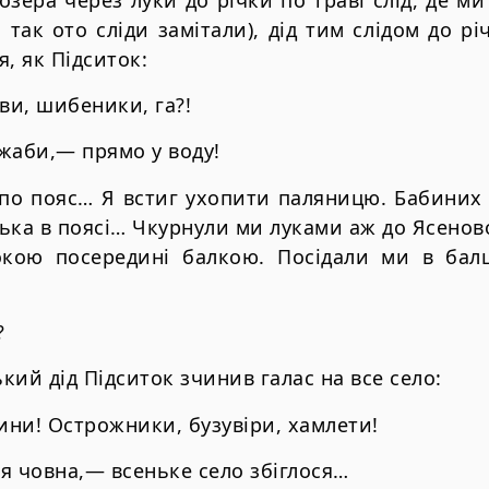
так ото сліди замітали), дід тим слідом до рі
, як Підситок:
ви, шибеники, га?!
 жаби,— прямо у воду!
 по пояс… Я встиг ухопити паляницю. Бабиних
ька в поясі… Чкурнули ми луками аж до Ясеново
окою посередині балкою. Посідали ми в балці
?
кий дід Підситок зчинив галас на все село:
сини! Острожники, бузувіри, хамлети!
ля човна,— всеньке село збіглося…