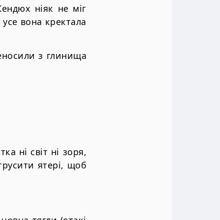
Кендюх ніяк не міг
, усе вона кректала
еносили з глинища
ка ні світ ні зоря,
трусити ятері, щоб
 човна тягли (отакі