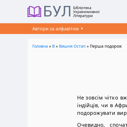
БУЛ
Бібліотека
Україномовної
Літератури
Автори за алфавітом
Головна
»
В
»
Вишня Остап
» Перша подорож
Не зовсім чітко в
індійців, чи в Аф
подорожувати вир
Очевидно, споча