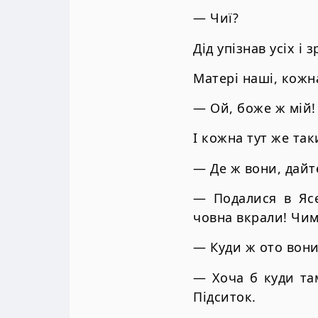
— Чиї?
Дід упізнав усіх і 
Матері наші, кожн
— Ой, боже ж мій!
І кожна тут же та
— Де ж вони, дайт
— Подалися в Ясе
човна вкрали! Чим 
— Куди ж ото вони
— Хоча б куди та
Підситок.