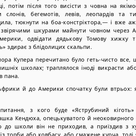
ці, потім після того висісти з човна на якім
ти слонів, бегемотів, левів, леопардів та ти
ила, тюкнути на боа-констріктора,— і вже аж
а звірячими шкурами майнути човном через 
мерики, одвідати дядькову Томову хижку т
ь» здирає з блідолицих скальпи.
ора Купера перечитано було геть-чисто все, 
олишніх школах; траплялося іноді викрасти а
в пана.
Африки й до Америки спочатку були втрьох: 
питання, з кого буде «Яструбиний кіготь»
ашка Кендюха, опецькуватого й неоковирного м
 до школи він не приходив, а приїздив з х
із торби або ковбасу, або смажене курча, тоді