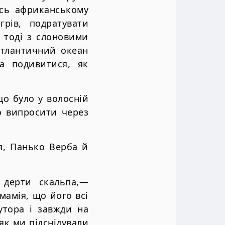
ось африканському
грів, подратувати
 тоді з слоновими
Атлантичний океан
а подивитися, як
що було у волосній
бо випросити через
я, Панько Верба й
 дерти скальпа,—
амія, що його всі
утора і завжди на
 як ми підснідували