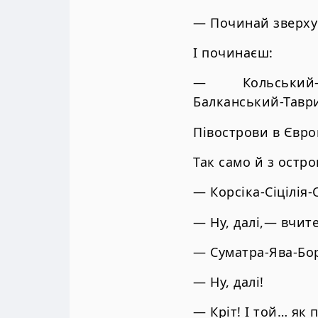
— Починай зверху
І починаєш:
— Кольський-Кан
Балканський-Таври
Півострови в Євро
Так само й з остр
— Корсіка-Сіцілія-
— Ну, далі,— вчит
— Суматра-Ява-Бо
— Ну, далі!
— Кріт! І той… як