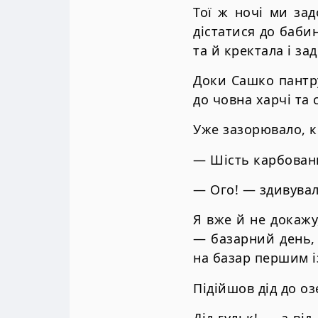
Тої ж ночі ми зад
дістатися до бабин
та й кректала і за
Доки Сашко пантр
до човна харчі та 
Уже зазорювало, к
— Шість карбованц
— Ого! — здивувал
Я вже й не докажу,
— базарний день, 
на базар першим і
Підійшов дід до о
Дід гульк! — а від