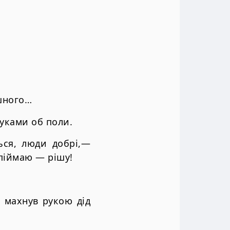
ашного…
руками об поли.
ься, люди добрі,—
Впіймаю — рішу!
 махнув рукою дід