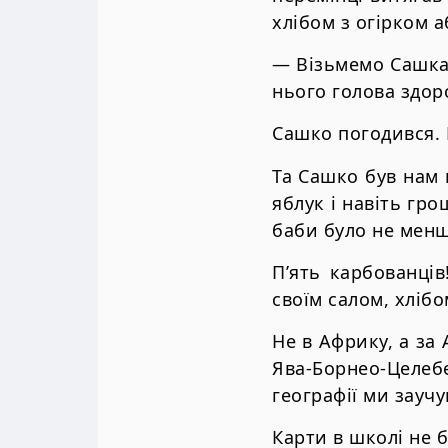
хлібом з огірком 
— Візьмемо Сашка!
нього голова здор
Сашко погодився. 
Та Сашко був нам 
яблук і навіть гро
баби було не менше
П’ять карбованців
своїм салом, хлібо
Не в Африку, а за 
Ява-Борнео-Целеб
географії ми зауч
Карти в школі не б