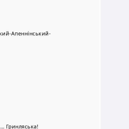
ий-Апеннінський-
н… Гринляська!