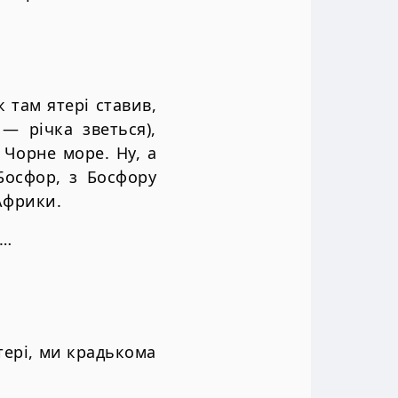
к там ятері ставив,
— річка зветься),
 Чорне море. Ну, а
Босфор, з Босфору
Африки.
і…
ятері, ми крадькома