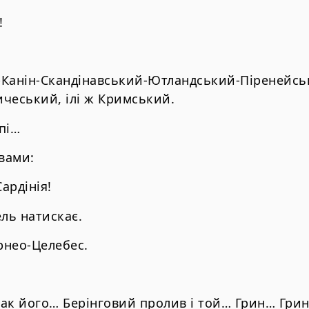
!
ін-Скандінавський-Ютландський-Піренейськ
чеський, ілі ж Кримський.
пі…
овами:
Сардінія!
ель натискає.
рнео-Целебес.
 пак його… Берінговий пролив і той… Грин… Гри