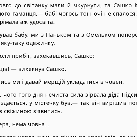
овго до світанку мали й чкурнути, та Сашко 
ого гаманця,— бабі чогось тої ночі не спалося
дрімала аж удосвіта.
ував бабу, ми з Паньком та з Омельком попер
сяку-таку одежинку.
оли прибіг, захекавшись, Сашко:
ів! — вихекнув Сашко.
ись ми і давай мерщій укладатися в човен.
 чого того дня нечиста сила зірвала діда Підсит
здається, у містечку був,— так він вирішив по
з свіжиною з’явитись.
зера, нема човна…
 озера через луки до річки по траві слід, де ми