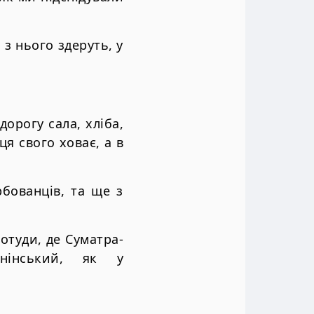
з нього здеруть, у
орогу сала, хліба,
ця свого ховає, а в
рбованців, та ще з
 отуди, де Суматра-
пеннінський, як у