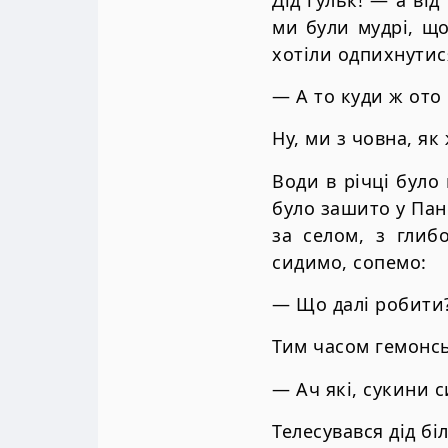
ми були мудрі, що 
хотіли одпихнутися
— А то куди ж ото 
Ну, ми з човна, як
Води в річці було
було зашито у Пан
за селом, з глиб
сидимо, сопемо:
— Що далі робити
Тим часом гемонсь
— Ач які, сукини 
Телесувався дід бі