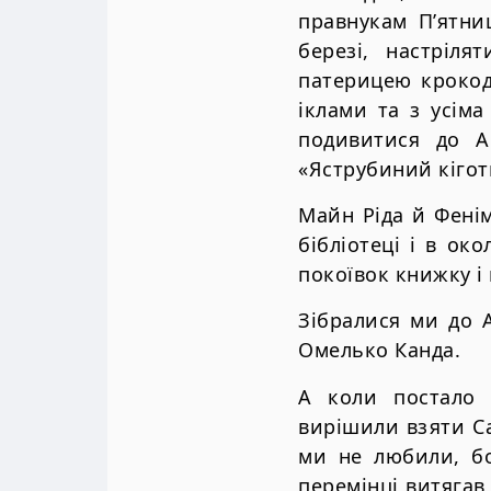
правнукам П’ятни
березі, настріля
патерицею крокод
іклами та з усім
подивитися до А
«Яструбиний кігот
Майн Ріда й Фенім
бібліотеці і в ок
покоївок книжку і 
Зібралися ми до 
Омелько Канда.
А коли постало 
вирішили взяти С
ми не любили, бо
перемінці витягав 