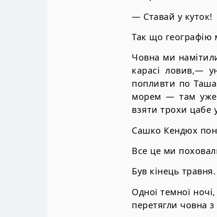
— Ставай у куток!
Так що географію
Човна ми намітили 
карасі ловив,— у
попливти по Ташан
морем — там уже 
взяти трохи цабе 
Сашко Кендюх пона
Все це ми поховал
Був кінець травня.
Одної темної ночі,
перетягли човна з 