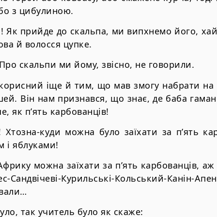
або з цибулиною.
 Як прийде до скальпа, ми випхнемо його, хай 
ова й волосся цупке.
Про скальпи ми йому, звісно, не говорили.
корисний іще й тим, що мав змогу набрати на д
шей. Він нам признався, що знає, де баба гаман
, як п’ять карбованців!
! Хтозна-куди можна було заїхати за п’ять ка
м і яблуками!
Африку можна заїхати за п’ять карбованців, аж
ес-Сандвічеві-Курильські-Кольський-Канін-А
ували…
уло, так учитель було як скаже: