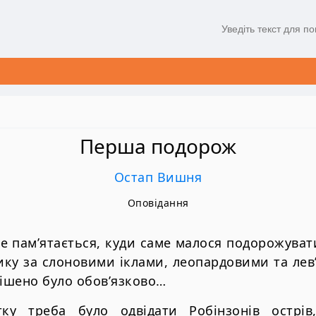
Перша подорож
Остап Вишня
Оповідання
же пам’ятається, куди саме малося подорожуват
рику за слоновими іклами, леопардовими та ле
ішено було обов’язково…
тку треба було одвідати Робінзонів острів