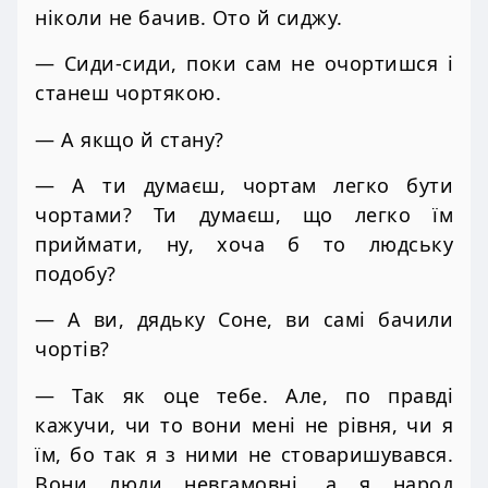
ніколи не бачив. Ото й сиджу.
— Сиди-сиди, поки сам не очортишся і
станеш чортякою.
— А якщо й стану?
— А ти думаєш, чортам легко бути
чортами? Ти думаєш, що легко їм
приймати, ну, хоча б то людську
подобу?
— А ви, дядьку Соне, ви самі бачили
чортів?
— Так як оце тебе. Але, по правді
кажучи, чи то вони мені не рівня, чи я
їм, бо так я з ними не стоваришувався.
Вони люди невгамовні, а я народ