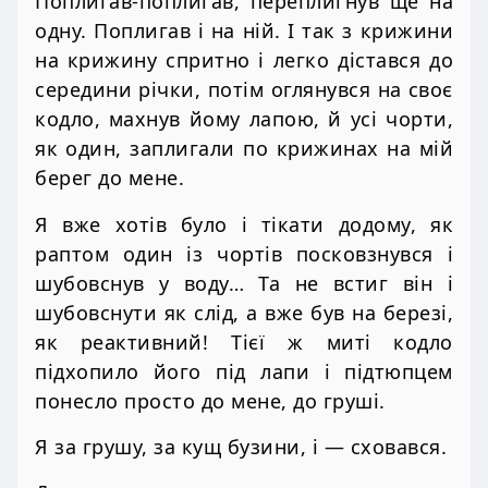
Поплигав-поплигав, переплигнув ще на
одну. Поплигав і на ній. І так з крижини
на крижину спритно і легко дістався до
середини річки, потім оглянувся на своє
кодло, махнув йому лапою, й усі чорти,
як один, заплигали по крижинах на мій
берег до мене.
Я вже хотів було і тікати додому, як
раптом один із чортів посковзнувся і
шубовснув у воду… Та не встиг він і
шубовснути як слід, а вже був на березі,
як реактивний! Тієї ж миті кодло
підхопило його під лапи і підтюпцем
понесло просто до мене, до груші.
Я за грушу, за кущ бузини, і — сховався.