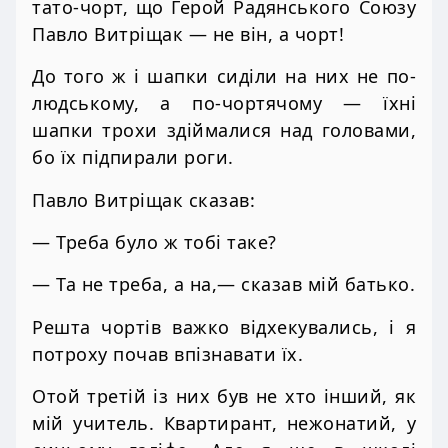
тато-чорт, що Герой Радянського Союзу
Павло Витріщак — не він, а чорт!
До того ж і шапки сиділи на них не по-
людському, а по-чортячому — їхні
шапки трохи здіймалися над головами,
бо їх підпирали роги.
Павло Витріщак сказав:
— Треба було ж тобі таке?
— Та не треба, а на,— сказав мій батько.
Решта чортів важко відхекувались, і я
потроху почав впізнавати їх.
Отой третій із них був не хто інший, як
мій учитель. Квартирант, нежонатий, у