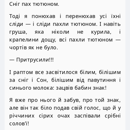
Сніг пах тютюном.
Тоді я понюхав і перенюхав усі їхні
сліди — і сліди пахли тютюном. І навіть
груша, яка ніколи не курила, і
крапелини дощу, всі пахли тютюном —
чортів як не було.
— Притрусили!!!
І раптом все засвітилося білим, білішим
за сніг і Сон, білішим від павутиння і
синього молока: зацвів бабин знак!
Я вже про нього й забув, про той знак,
але він так біло подав свій голос, що й у
річчиних сірих очах заспівали срібні
солов’ї!