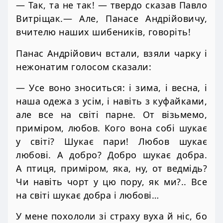
— Так, та не так! — твердо сказав Павло
Витріщак.— Але, Панасе Андрійовичу,
вчителю наших шибеників, говоріть!
Панас Андрійович встали, взяли чарку і
нежонатим голосом сказали:
— Усе воно зноситься: і зима, і весна, і
наша одежа з усім, і навіть з куфайками,
але все на світі парне. От візьмемо,
приміром, любов. Кого вона собі шукає
у світі? Шукає пари! Любов шукає
любові. А добро? Добро шукає добра.
А птиця, приміром, яка, ну, от ведмідь?
Чи навіть чорт у цю пору, як ми?.. Все
на світі шукає добра і любові…
У мене похололи зі страху вуха й ніс, бо