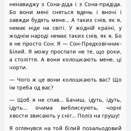
ненавиджу з Сона-діда і з Сона-прадіда.
Бо вони мені сняться вдень і вночі і
завжди будять мене… А таких снів, як я,
немає ніде на світі. У жодній країні, у
жоднім народі немає таких снів, як я. Бо
я не просто Сон. Я — Сон-Предковічник-
Білий. Я можу проспати не те, що роки,
а століття. А вони колошкають мене, ці
чорти.
— Чого ж це вони колошкають вас? Що
їм треба од вас?
— Щоб я не спав… Бачиш, ідуть, ідуть,
ідуть… очима виблискують, чорні
хвости звисають у сніг… Поліз на грушу!
Я оглянувся на той білий позальодовий