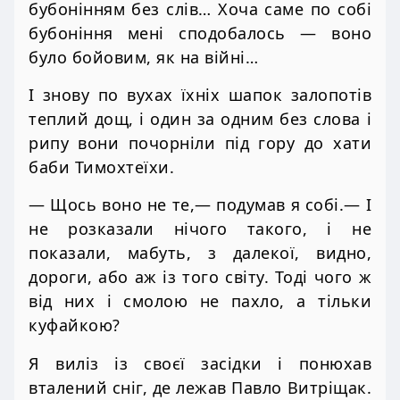
бубонінням без слів… Хоча саме по собі
бубоніння мені сподобалось — воно
було бойовим, як на війні…
І знову по вухах їхніх шапок залопотів
теплий дощ, і один за одним без слова і
рипу вони почорніли під гору до хати
баби Тимохтеїхи.
— Щось воно не те,— подумав я собі.— І
не розказали нічого такого, і не
показали, мабуть, з далекої, видно,
дороги, або аж із того світу. Тоді чого ж
від них і смолою не пахло, а тільки
куфайкою?
Я виліз із своєї засідки і понюхав
вталений сніг, де лежав Павло Витріщак.