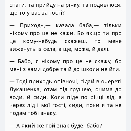
спати, та прийду на річку, та подивлюся,
що то у вас за гості?
— Приходь,— казала баба,— тільки
нікому про це не кажи. Бо якщо ти про
це кому-небудь скажеш, то мене
виженуть із села, а ще, може, й далі.
— Бабо, я нікому про це не скажу, бо
мені з вами добре та й до школи не йти.
— Тоді приходь опівночі, сідай в очереті
Лукашенка, отам під грушею, очима до
води, й сиди. Коли піде по річці лід, а
через лід і мої гості, сиди, поки я та не
подам тобі знаку.
— А який же той знак буде, бабо?