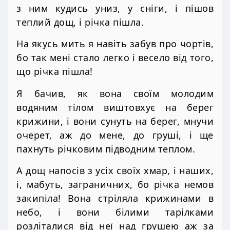
з ним кудись униз, у сніги, і пішов
теплий дощ, і річка пішла.
На якусь мить я навіть забув про чортів,
бо так мені стало легко і весело від того,
що річка пішла!
Я бачив, як вона своїм молодим
водяним тілом виштовхує на берег
крижини, і вони сунуть на берег, мнучи
очерет, аж до мене, до груші, і ще
пахнуть річковим підводним теплом.
А дощ напосів з усіх своїх хмар, і наших,
і, мабуть, заграничних, бо річка немов
закипіла! Вона стріляла крижинами в
небо, і вони білими тарілками
розліталися від неї над грушею аж за