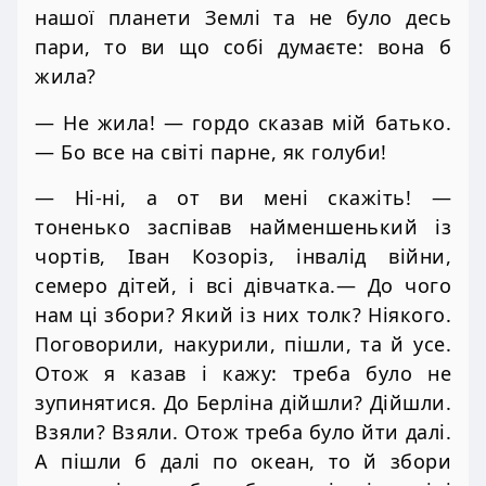
нашої планети Землі та не було десь
пари, то ви що собі думаєте: вона б
жила?
— Не жила! — гордо сказав мій батько.
— Бо все на світі парне, як голуби!
— Ні-ні, а от ви мені скажіть! —
тоненько заспівав найменшенький із
чортів, Іван Козоріз, інвалід війни,
семеро дітей, і всі дівчатка.— До чого
нам ці збори? Який із них толк? Ніякого.
Поговорили, накурили, пішли, та й усе.
Отож я казав і кажу: треба було не
зупинятися. До Берліна дійшли? Дійшли.
Взяли? Взяли. Отож треба було йти далі.
А пішли б далі по океан, то й збори