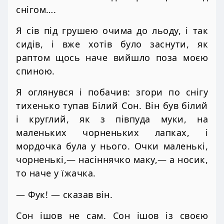
снігом….
Я сів під грушею очима до льоду, і так
сидів, і вже хотів було заснути, як
раптом щось наче вийшло поза моєю
спиною.
Я оглянувся і побачив: згори по снігу
тихенько тупав Білий Сон. Він був білий
і круглий, як з півпуда муки, на
маленьких чорненьких лапках, і
мордочка була у нього. Очки маленькі,
чорненькі,— насіннячко маку,— а носик,
то наче у їжачка.
— Фук! — сказав він.
Сон ішов не сам. Сон ішов із своєю