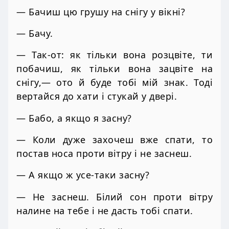
— Бачиш цю грушу на снігу у вікні?
— Бачу.
— Так-от: як тільки вона розцвіте, ти
побачиш, як тільки вона зацвіте на
снігу,— ото й буде тобі мій знак. Тоді
вертайся до хати і стукай у двері.
— Бабо, а якщо я засну?
— Коли дуже захочеш вже спати, то
постав носа проти вітру і не заснеш.
— А якщо ж усе-таки засну?
— Не заснеш. Білий сон проти вітру
налине на тебе і не дасть тобі спати.