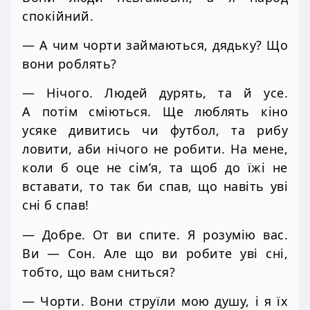
спокійний.
— А чим чорти займаються, дядьку? Що
вони роблять?
— Нічого. Людей дурять, та й усе.
А потім сміються. Ще люблять кіно
усяке дивитись чи футбол, та рибу
ловити, аби нічого не робити. На мене,
коли б оце не сім’я, та щоб до їжі не
вставати, то так би спав, що навіть уві
сні б спав!
— Добре. От ви спите. Я розумію вас.
Ви — Сон. Але що ви робите уві сні,
тобто, що вам сниться?
— Чорти. Вони струїли мою душу, і я їх