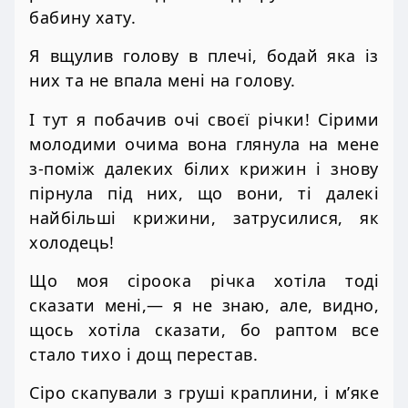
бабину хату.
Я вщулив голову в плечі, бодай яка із
них та не впала мені на голову.
І тут я побачив очі своєї річки! Сірими
молодими очима вона глянула на мене
з-поміж далеких білих крижин і знову
пірнула під них, що вони, ті далекі
найбільші крижини, затрусилися, як
холодець!
Що моя сіроока річка хотіла тоді
сказати мені,— я не знаю, але, видно,
щось хотіла сказати, бо раптом все
стало тихо і дощ перестав.
Сіро скапували з груші краплини, і м’яке