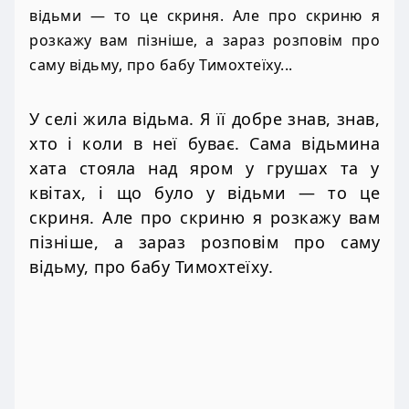
відьми — то це скриня. Але про скриню я
розкажу вам пізніше, а зараз розповім про
саму відьму, про бабу Тимохтеїху...
У селі жила відьма. Я її добре знав, знав,
хто і коли в неї буває. Сама відьмина
хата стояла над яром у грушах та у
квітах, і що було у відьми — то це
скриня. Але про скриню я розкажу вам
пізніше, а зараз розповім про саму
відьму, про бабу Тимохтеїху.