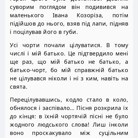
суворим поглядом він подивився на
маленького Івана Козоріза, потім
підійшов до нього, взяв під лапи, підняв
і поцілував його в губи.
Усі чорти почали цілуватися. В тому
числі і мій батько. Це підтвердило мені
ще раз, що мій батько не батько, а
батько-чорт, бо мій справжній батько
не цілувався ніколи і ні з ким, навіть на
свята.
Перецілувавшись, кодло стало в коло,
обнялося і заспівало… Пісня розкрила їх
до кінця: в їхній чортячій пісні не було
жодного людського слова! Лиш інколи
воно проскакувало між суцільним