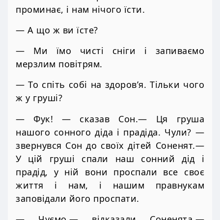
проминає, і нам нічого їсти.
— А що ж ви їсте?
— Ми їмо чисті сніги і запиваємо
мерзлим повітрям.
— То спіть собі на здоров’я. Тільки чого
ж у груші?
— Фук! — сказав Сон.— Ця груша
нашого сонного діда і прадіда. Чули? —
звернувся Сон до своїх дітей Соненят.—
У цій груші спали наш сонний дід і
прадід, у ній вони проспали все своє
життя і нам, і нашим правнукам
заповідали його проспати.
— Чуємо,— відказали Соненята.—