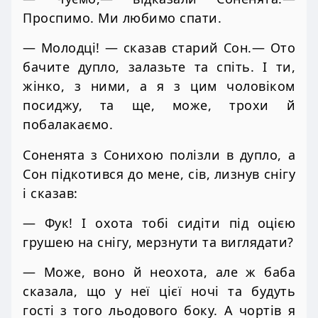
Проспимо. Ми любимо спати.
— Молодці! — сказав старий Сон.— Ото
бачите дупло, залазьте та спіть. І ти,
жінко, з ними, а я з цим чоловіком
посиджу, та ще, може, трохи й
побалакаємо.
Соненята з Сонихою полізли в дупло, а
Сон підкотився до мене, сів, лизнув снігу
і сказав:
— Фук! І охота тобі сидіти під оцією
грушею на снігу, мерзнути та виглядати?
— Може, воно й неохота, але ж баба
сказала, що у неї цієї ночі та будуть
гості з того льодового боку. А чортів я