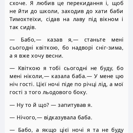
схоче. Я любив це перекидання і, щоб
не йти до школи, заходив до хати баби
Тимохтеїхи, сідав на лаву під вікном і
так сидів.
— Бабо,— казав я,— станьте мені
сьогодні квіткою, бо надворі сніг-зима,
а я вже хочу весни.
— Квіткою я тобі сьогодні не буду, бо
мені ніколи,— казала баба.— У мене цю
ніч гості. Цієї ночі піде по річці лід, а мої
гості з того льодового боку.
— Ну то й що? — запитував я.
— Нічого,— відказувала баба.
— Бабо, а якщо цієї ночі я та не буду