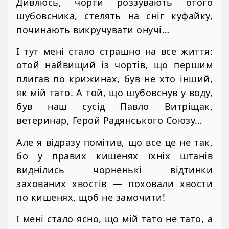
Дивлюсь, чорти роззувають отого
шубовсника, стелять на сніг куфайку,
починають викручувати онучі…
І тут мені стало страшно на все життя:
отой найвищий із чортів, що першим
плигав по крижинах, був не хто інший,
як мій тато. А той, що шубовснув у воду,
був наш сусід Павло Витріщак,
ветеринар, Герой Радянського Союзу…
Але я відразу помітив, що все це не так,
бо у правих кишенях їхніх штанів
виднілись чорненькі відтинки
захованих хвостів — поховали хвости
по кишенях, щоб не замочити!
І мені стало ясно, що мій тато не тато, а