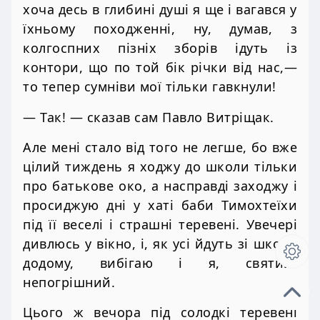
хоча десь в глибині душі я ще і вагався у
їхньому походженні, ну, думав, з
колгоспних пізніх зборів ідуть із
контори, що по той бік річки від нас,—
то тепер сумніви мої тільки гавкнули!
— Так! — сказав сам Павло Витріщак.
Але мені стало від того не легше, бо вже
цілий тиждень я ходжу до школи тільки
про батькове око, а насправді заходжу і
просиджую дні у хаті баби Тимохтеїхи
під її веселі і страшні теревені. Увечері
дивлюсь у вікно, і, як усі йдуть зі школи
додому, вибігаю і я, святий-
непогрішний.
Цього ж вечора під солодкі теревені