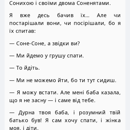
Сонихою і своїми двома Соненятами.
Я вже десь бачив їх… Але чи
постарішали вони, чи посірішали, бо я
їх спитав:
— Соне-Соне, а звідки ви?
— Ми йдемо у грушу спати.
— То йдіть.
— Ми не можемо йти, бо ти тут сидиш.
— Я можу встати. Але мені баба казала,
що я не засну — і саме від тебе.
— Дурна твоя баба, і розумний твій
батько був! Я сам хочу спати, і жінка
моя, і діти.