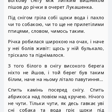
вогкому снігу між липким вишняком
пішов до річки в очерет Лукашенка.
Під снігом гріла собі щоки вода і пахло
чи то собакою, чи то ще не прилетілими
птицями, словом, чимось таким.
Річка робилася широкою на очах, і наче
у неї болів живіт: щось у ній булькало,
тріскало та піднімалося.
З того білого в снігу високого берега
ніхто не йшов, і той берег був таким
білим, наче на ньому літало павутиння…
Спить камінь посеред снігу. Спить
абрикоса над повієм над кручею. Нічого
не чути. Тільки чути, як десь гавкає уві
сні собака та вода гріє щоки під