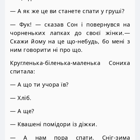
— А як же це ви станете спати у груші?
— Фук! — сказав Сон і повернувся на
чорненьких лапках до своєї жінки.—
Скажи йому на це що-небудь, бо мені з
ним говорити ні про що.
Кругленька-біленька-маленька Сониха
спитала:
— А що ти учора їв?
— Хліб.
— А ще?
— Квашені помідори із діжки.
— А нам пора спати. Сніг-зима