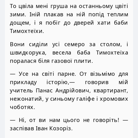
То цвіла мені груша на останньому цвіті
зими. Іній плакав на ній попід теплим
дощем, і я побіг до дверей хати баби
Тимохтеїхи.
Вони сиділи усі семеро за столом, і
швидкорука, весела баба Тимохтеїха
поралася біля газової плити.
— Усе на світі парне. От візьмімо для
прикладу історію,— говорив мій
учитель Панас Андрійович, квартирант,
нежонатий, у синьому галіфе і хромових
чоботях.
— Ні, от ви нам цього не говоріть! —
заспівав Іван Козоріз.