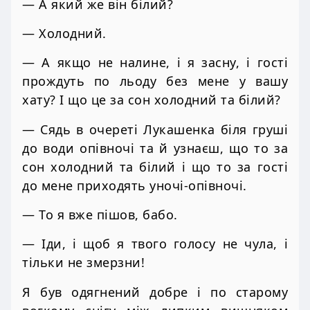
— А який же він білий?
— Холодний.
— А якщо не налине, і я засну, і гості
прождуть по льоду без мене у вашу
хату? І що це за сон холодний та білий?
— Сядь в очереті Лукашенка біля груші
до води опівночі та й узнаєш, що то за
сон холодний та білий і що то за гості
до мене приходять уночі-опівночі.
— То я вже пішов, бабо.
— Іди, і щоб я твого голосу не чула, і
тільки не змерзни!
Я був одягнений добре і по старому