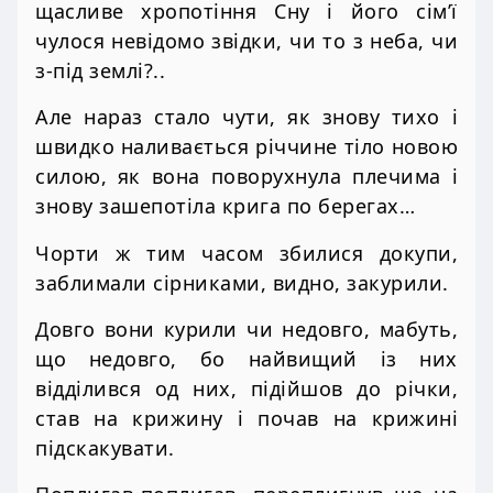
щасливе хропотіння Сну і його сім’ї
чулося невідомо звідки, чи то з неба, чи
з-під землі?..
Але нараз стало чути, як знову тихо і
швидко наливається річчине тіло новою
силою, як вона поворухнула плечима і
знову зашепотіла крига по берегах…
Чорти ж тим часом збилися докупи,
заблимали сірниками, видно, закурили.
Довго вони курили чи недовго, мабуть,
що недовго, бо найвищий із них
відділився од них, підійшов до річки,
став на крижину і почав на крижині
підскакувати.