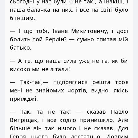
сьогодні у нас були б не такі, а інакші, і
наша балачка на них, і все на світі було
б іншим.
— І що тобі, Іване Микитовичу, і досі
болить той Берлін? — сумно спитав мій
батько.
— А те, що наша сила уже не та, як би
високо ми не літали!
— Так-так,— підпряглися решта троє
мені не знайомих чортів, видно, якісь
приїжджі.
— Так, та не так! — сказав Павло
Витріщак, і все кодло принишкло. Але
більше він так нічого і не сказав. Для
Героя цього було достатньо. Довгим