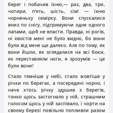
берег і побачив їхню,— раз, два, три,
чотири, п’ять, шість, сім! — їхню
чорненьку семірку. Вони спускалися
вниз по снігу, підтримуючи одне одного
лапами, щоб не впасти. Правда, ні рогів,
ні хвостів мені не було видно, бо вони
були від мене ще далеко. Але по тому, як
вони йшли, як оглядалися на всі боки,
як переставляли ноги, я зрозумів — це
були вони!
Стало темніше у небі, стало жовтіше у
річки по берегах, а посередині чорно, і
наче хтось річку здушив з берегів,
тонко щось застогнало у ній, страшним
голосом щось у ній заспівало, і чорти на
своєму березі повільно попливли разом