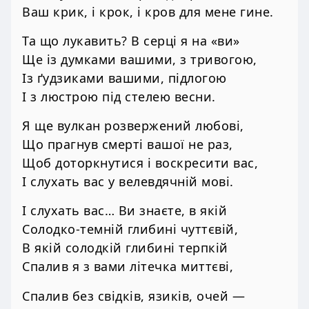
Ваш крик, і крок, і кров для мене гине.
Та що лукавить? В серці я на «ви»
Ще із думками вашими, з тривогою,
Із ґудзиками вашими, підлогою
І з люстрою під стелею весни.
Я ще вулкан розвержений любові,
Що прагнув смерті вашої не раз,
Щоб доторкнутися і воскресити вас,
І слухать вас у велевдячній мові.
І слухать вас… Ви знаєте, в якій
Солодко-темній глибині чуттєвій,
В якій солодкій глибині терпкій
Спалив я з вами літечка миттєві,
Спалив без свідків, язиків, очей —