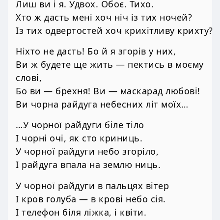
Лиш ви і я. Удвох. Обоє. Тихо.
Хто ж дасть мені хоч ніч із тих ночей?
Із тих одвертостей хоч крихітливу крихту?
Ніхто не дасть! Бо й я згорів у них,
Ви ж будете ще жить — пектись в моєму
слові,
Бо ви — брехня! Ви — маскарад любові!
Ви чорна райдуга небесних літ моїх…
…У чорної райдуги біле тіло
І чорні очі, як сто криниць.
У чорної райдуги небо згоріло,
І райдуга впала на землю ниць.
У чорної райдуги в пальцях вітер
І кров голуба — в крові небо сія.
І телефон біля ліжка, і квіти.