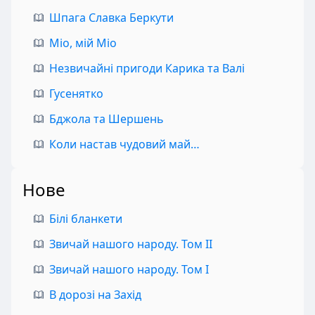
Шпага Славка Беркути
Міо, мій Міо
Незвичайні пригоди Карика та Валі
Гусенятко
Бджола та Шершень
Коли настав чудовий май…
Нове
Білі бланкети
Звичай нашого народу. Том II
Звичай нашого народу. Том I
В дорозі на Захід