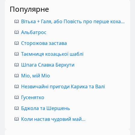
Популярне
Вітька + Галя, або Повість про перше кохання
Альбатрос
Сторожова застава
Таємниця козацької шаблі
Шпага Славка Беркути
Міо, мій Міо
Незвичайні пригоди Карика та Валі
Гусенятко
Бджола та Шершень
Коли настав чудовий май…