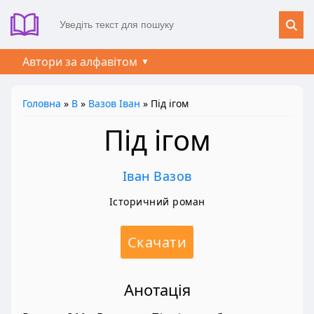
Автори за алфавітом
Головна
»
В
»
Вазов Іван
» Під ігом
Під ігом
Іван Вазов
Історичний роман
Скачати
Анотація