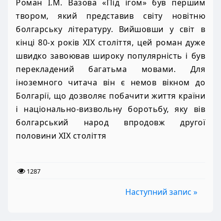
Роман І.М. Вазова «Під ігом» був першим
твором, який представив світу новітню
болгарську літературу. Вийшовши у світ в
кінці 80-х років XIX століття, цей роман дуже
швидко завоював широку популярність і був
перекладений багатьма мовами. Для
іноземного читача він є немов вікном до
Болгарії, що дозволяє побачити життя країни
і національно-визвольну боротьбу, яку вів
болгарський народ впродовж другої
половини XIX століття
1287
Наступний запис »