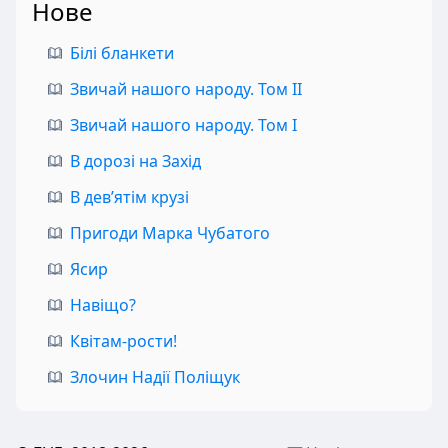
Нове
Білі бланкети
Звичай нашого народу. Том II
Звичай нашого народу. Том I
В дорозі на Захід
В дев’ятім крузі
Пригоди Марка Чубатого
Ясир
Навіщо?
Квітам-рости!
Злочин Надії Поліщук