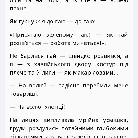
пахне.
Як гукну ж я до гаю — до гаю:
«Присягаю зеленому гаю! — як гай
розів’ється — робота минеться!».
Не барився гай — швидко розвився, а
я — з хазяйського двору, костур під
плече та й лиги — як Макар лозами…
— На волю? — радісно перебили мене
товариші.
— На волю, хлопці!
На лицях випливала мрійна усмішка,
груди роздулись потайними глибокими
зітханнями, а в очах залеліло щось ясне,