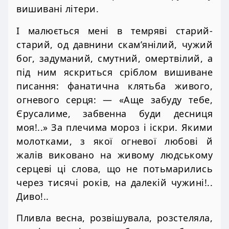
вишивані літери.
І малюється мені в темряві старий-
старий, од давнини скам’янілий, чужий
бог, задуманий, смутний, омертвілий, а
під ним яскриться сріблом вишиване
писання: фанатична клятьба живого,
огневого серця: — «Аще забуду тебе,
Єрусалиме, забвенна буди десниця
моя!..» За плечима мороз і іскри. Якими
молотками, з якої огневої любові й
жалів виковано на живому людському
серцеві ці слова, що не потьмарились
через тисячі років, на далекій чужині!..
Диво!..
Пливла весна, розвішувала, розстеляла,