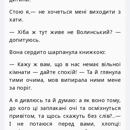
Стою я,— не хочеться мені виходити з
хати.
— Хіба ж тут живе не Волинський? —
допитуюсь.
Вона сердито шарпанула книжкою:
— Кажу ж вам, що в нас немає вільної
кімнати — дайте спокій! — Та й глянула
тими очима, мов випирала ними мене
за поріг.
А я дивлюсь та й думаю: а як воно тому,
до кого ці заплакані очі та осміхнуться
привітом, та щось скажуть без слів?..—
І не потаюся перед вами, хлопці: