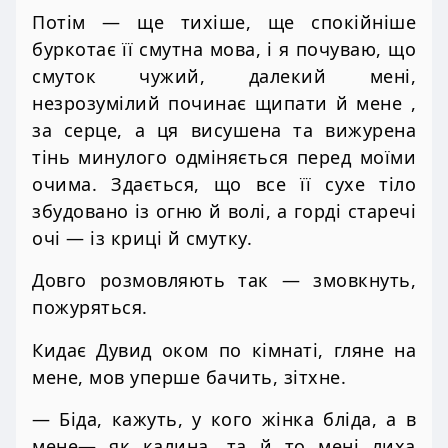
Потім — ще тихіше, ще спокійніше
буркотає її смутна мова, і я почуваю, що
смуток чужий, далекий мені,
незрозумілий починає щипати й мене ,
за серце, а ця висушена та вижурена
тінь минулого одміняється перед моїми
очима. Здається, що все її сухе тіло
збудовано із огню й волі, а горді старечі
очі — із криці й смутку.
Довго розмовляють так — змовкнуть,
пожуряться.
Кидає Дувид оком по кімнаті, гляне на
мене, мов уперше бачить, зітхне.
— Біда, кажуть, у кого жінка бліда, а в
мене— як калина, та й то мені лиха