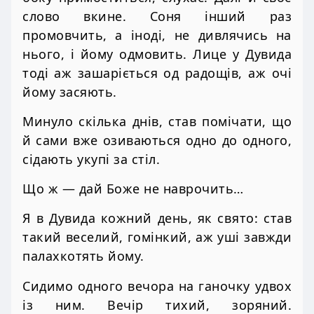
слово вкине. Соня інший раз
промовчить, а іноді, не дивлячись на
нього, і йому одмовить. Лице у Дувида
тоді аж зашаріється од радощів, аж очі
йому засяють.
Минуло скілька днів, став помічати, що
й сами вже озиваються одно до одного,
сідають укупі за стіл.
Що ж — дай Боже не наврочить…
Я в Дувида кожний день, як свято: став
такий веселий, гомінкий, аж уші завжди
палахкотять йому.
Сидимо одного вечора на ганочку удвох
із ним. Вечір тихий, зоряний.