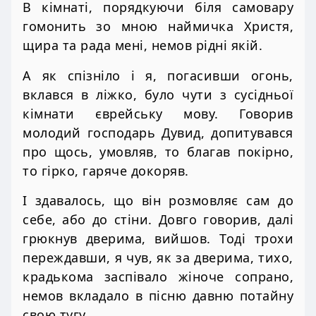
В кімнаті, порядкуючи біля самовару
гомонить зо мною наймичка Христя,
щира та рада мені, немов рідні якій.
А як спізніло і я, погасивши огонь,
вклався в ліжко, було чути з сусідньої
кімнати єврейську мову. Говорив
молодий господарь Дувид, допитувався
про щось, умовляв, то благав покірно,
то гірко, гаряче докоряв.
І здавалось, що він розмовляє сам до
себе, або до стіни. Довго говорив, далі
грюкнув дверима, вийшов. Тоді трохи
переждавши, я чув, як за дверима, тихо,
крадькома заспівало жіноче сопрано,
немов вкладало в пісню давню потайну
свою тугу.