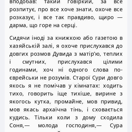
вподобав: такий говіркий, за все
розпитує, про все хоче знати, охоче все
розказує, і все так правдиво, щиро —
дарма, що горе на серці.
Сидячи іноді за книжкою або газетою в
хазяйській залі, я охоче прислухався до
довгих розмов Дувида з матір’ю, теплих
і смутних, прислухався цілими
годинами, хоч ні одного слова по-
єврейськи не розумів. Старої Сури довго
якось я не помічав у кімнатах: ходить
тихо, говорить іще тихіше, вирине з
якогось кутка, промайне, мов привид,
мов якась архаїчна тінь, і сховається
кудись. Тільки коли з дому сходила
Соня,— молода господиня,— Сура