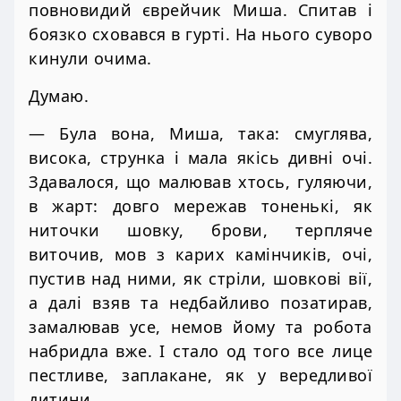
повновидий єврейчик Миша. Спитав і
боязко сховався в гурті. На нього суворо
кинули очима.
Думаю.
— Була вона, Миша, така: смуглява,
висока, струнка і мала якісь дивні очі.
Здавалося, що малював хтось, гуляючи,
в жарт: довго мережав тоненькі, як
ниточки шовку, брови, терпляче
виточив, мов з карих камінчиків, очі,
пустив над ними, як стріли, шовкові вії,
а далі взяв та недбайливо позатирав,
замалював усе, немов йому та робота
набридла вже. І стало од того все лице
пестливе, заплакане, як у вередливої
дитини.