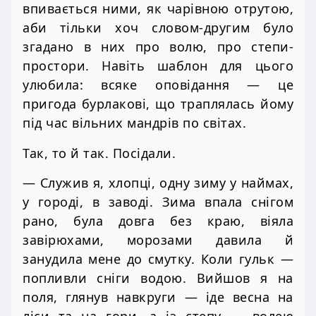
впивається ними, як чарівною отрутою,
аби тільки хоч словом-другим було
згадано в них про волю, про степи-
простори. Навіть шаблон для цього
улюбила: всяке оповідання — це
пригода бурлакові, що траплялась йому
під час вільних мандрів по світах.
Так, то й так. Посідали.
— Служив я, хлопці, одну зиму у наймах,
у городі, в заводі. Зима впала снігом
рано, була довга без краю, віяла
завірюхами, морозами давила й
занудила мене до смутку. Коли гульк —
попливли сніги водою. Вийшов я на
поля, глянув навкруги — іде весна на
ліси та на гори, а із степу — волею