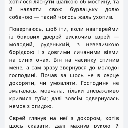
хотілося ляснути шапкою об мостину, та
й налаяти свою бурлацьку долю
собачою — такий чогось жаль ухопив.
Повертаюсь, щоб іти, коли навперейми
із бокових дверей вискочив єврей —
молодий, руденький, з невеличкою
борідкою і з довгими личаними віями
на синіх очах. Він на часинку спинив
мене, а сам зразу звернувся до молодої
господині. Почав за щось не в серце
докоряти, чи умовляти. Господиня не
змагалась, мовчала, тільки зневажливо
кривила губи; далі зовсім одвернулась
немов з огидою.
Єврей глянув на неї з докором, хотів
щось сказати, далі махнув рукою й