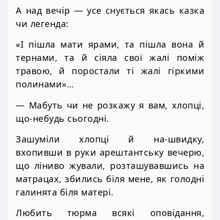
А над вечір — усе снується якась казка
чи легенда:
«І пішла мати ярами, та пішла вона й
тернами, та й сіяла свої жалі поміж
травою, й поростали ті жалі гіркими
полинами»…
— Мабуть чи не розкажу я вам, хлопці,
що-небудь сьогодні.
Зашуміли хлопці й на-швидку,
вхопивши в руки арештантську вечерю,
що ліниво жували, розташувавшись на
матрацах, збились біля мене, як голодні
галинята біля матері.
Любить тюрма всякі оповідання,