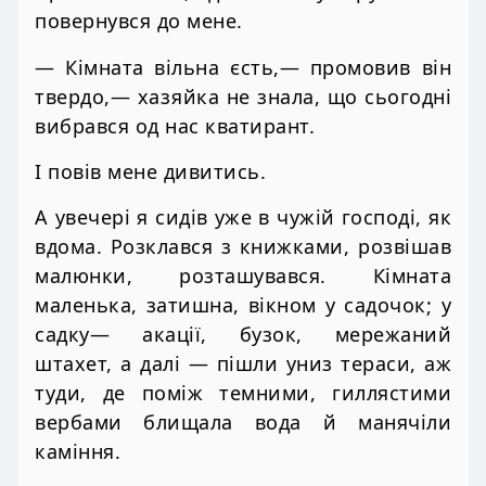
повернувся до мене.
— Кімната вільна єсть,— промовив він
твердо,— хазяйка не знала, що сьогодні
вибрався од нас кватирант.
І повів мене дивитись.
А увечері я сидів уже в чужій господі, як
вдома. Розклався з книжками, розвішав
малюнки, розташувався. Кімната
маленька, затишна, вікном у садочок; у
садку— акації, бузок, мережаний
штахет, а далі — пішли униз тераси, аж
туди, де поміж темними, гиллястими
вербами блищала вода й манячіли
каміння.