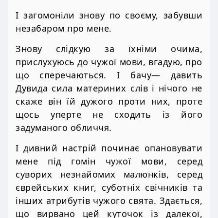
І загомоніли знову по своєму, забувши
незабаром про мене.
Знову слідкую за їхніми очима,
прислухуюсь до чужої мови, вгадую, про
що сперечаються. І бачу— давить
Дувида сила материних слів і нічого не
скаже він їй дужого проти них, проте
щось уперте не сходить із його
задуманого обличчя.
І дивний настрій починає опановувати
мене під гомін чужої мови, серед
суворих незнайомих малюнків, серед
єврейських книг, суботніх свічників та
інших атрибутів чужого свята. Здається,
що вирвано цей куточок із далекої,