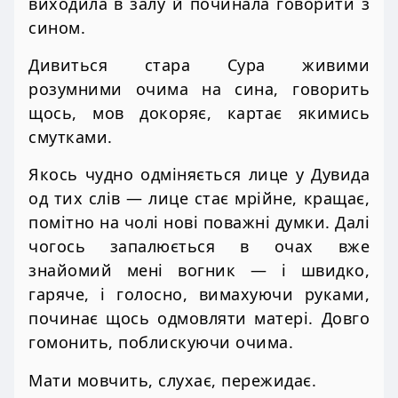
виходила в залу й починала говорити з
сином.
Дивиться стара Сура живими
розумними очима на сина, говорить
щось, мов докоряє, картає якимись
смутками.
Якось чудно одміняється лице у Дувида
од тих слів — лице стає мрійне, кращає,
помітно на чолі нові поважні думки. Далі
чогось запалюється в очах вже
знайомий мені вогник — і швидко,
гаряче, і голосно, вимахуючи руками,
починає щось одмовляти матері. Довго
гомонить, поблискуючи очима.
Мати мовчить, слухає, пережидає.