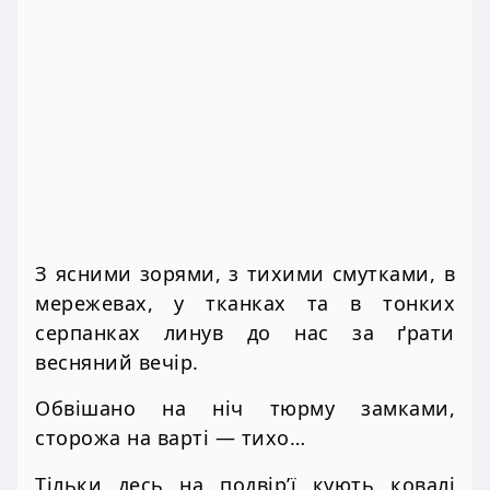
З ясними зорями, з тихими смутками, в
мережевах, у тканках та в тонких
серпанках линув до нас за ґрати
весняний вечір.
Обвішано на ніч тюрму замками,
сторожа на варті — тихо…
Тільки десь на подвір’ї кують ковалі