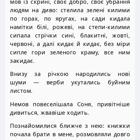
мов із скрині, своє добро, своє убрання
людям на диво: стелила зелені килими
по горах, по яругах, на сади кидала
намітки білі, рожеві, на степи-килими
сипала стрічки сині, блакитні, жовті,
червоні, а далі кидає й кидає, без міри
сипле гори зеленого краму, все ним
закидає.
Внизу за річкою народились нові
шуми — верби укутались буйним
листом.
Немов повеселішала Соня, привітніше
дивиться, жвавіше ходить.
Познайомилися ближче з нею: книжки
почала брати в мене, розмовляли довго