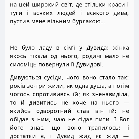
на цей широкий світ, де стільки краси і
туги і всяких людей і всякого дива,
пустив мене вільним бурлакою…
Не було ладу в сім’ї у Дувида: жінка
якось тікала од нього, родичі мало не
силоміць повернули її Дувидові.
Дивуються сусіди, чого воно стало так:
років зо-три жили, як одна душа, а потім
чогось спротививсь їй; як зненавиділа,
то й дивитись не хоче на нього —
якийсь одворотний став він їй: не
обідає з ним, чаю не сідає пити. І Бог
його знає, що воно трапилось: і
достатки є, і Дувид жид як жид —