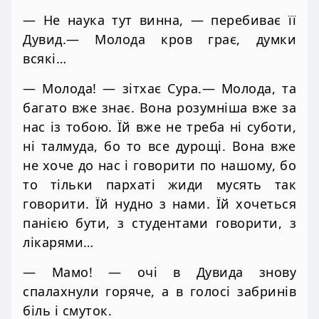
— Не наука тут винна, — перебиває її
Дувид.— Молода кров грає, думки
всякі…
— Молода! — зітхає Сура.— Молода, та
багато вже знає. Вона розумніша вже за
нас із тобою. Їй вже не треба ні суботи,
ні талмуда, бо то все дурощі. Вона вже
не хоче до нас і говорити по нашому, бо
то тільки пархаті жиди мусять так
говорити. Їй нудно з нами. Їй хочеться
панією бути, з студентами говорити, з
лікарями…
— Мамо! — очі в Дувида знову
спалахнули горяче, а в голосі забринів
біль і смуток.