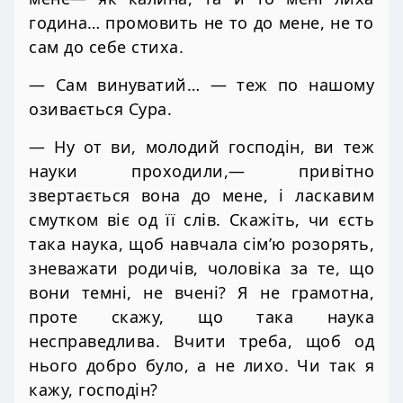
година… промовить не то до мене, не то
сам до себе стиха.
— Сам винуватий… — теж по нашому
озивається Сура.
— Ну от ви, молодий господін, ви теж
науки проходили,— привітно
звертається вона до мене, і ласкавим
смутком віє од її слів. Скажіть, чи єсть
така наука, щоб навчала сім’ю розорять,
зневажати родичів, чоловіка за те, що
вони темні, не вчені? Я не грамотна,
проте скажу, що така наука
несправедлива. Вчити треба, щоб од
нього добро було, а не лихо. Чи так я
кажу, господін?