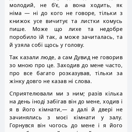
молодий, не б’є, а вона ходить, як
німа — ні до кого не говоре, тільки з
книжок усе вичитує та листки комусь
пише. Може що лихе та недобре
поробило їй так, а може зачиталась, та
й узяла собі щось у голову.
Так казали люде, а сам Дувид не говорив
зо мною про це. Заходив до мене часто,
про все багато розказував, тільки за
жінку довго не казав ні слова.
Сприятелювали ми з ним; разів кілька
на день іноді забігав він до мене, ходив і
я в його кімнати,— а далі й двері не
зачинялись з моєї кімнати у залу.
Горнувся він чогось до мене і я його