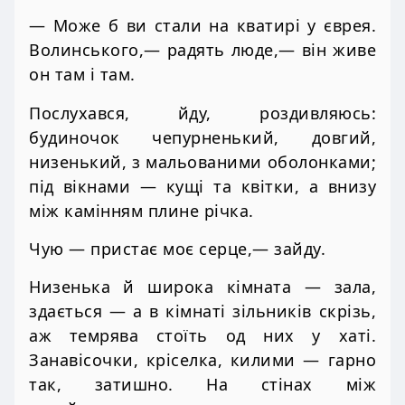
— Може б ви стали на кватирі у єврея.
Волинського,— радять люде,— він живе
он там і там.
Послухався, йду, роздивляюсь:
будиночок чепурненький, довгий,
низенький, з мальованими оболонками;
під вікнами — кущі та квітки, а внизу
між камінням плине річка.
Чую — пристає моє серце,— зайду.
Низенька й широка кімната — зала,
здається — а в кімнаті зільників скрізь,
аж темрява стоїть од них у хаті.
Занавісочки, кріселка, килими — гарно
так, затишно. На стінах між