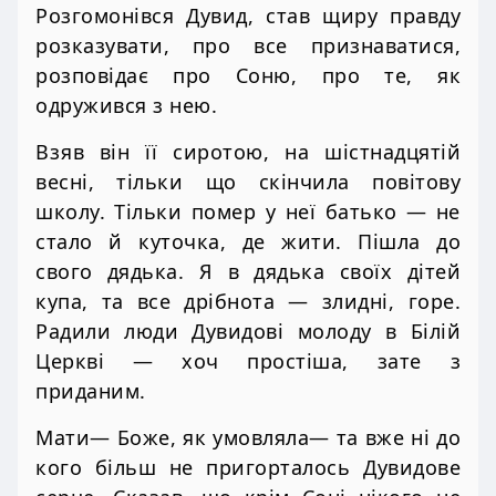
Розгомонівся Дувид, став щиру правду
розказувати, про все признаватися,
розповідає про Соню, про те, як
одружився з нею.
Взяв він її сиротою, на шістнадцятій
весні, тільки що скінчила повітову
школу. Тільки помер у неї батько — не
стало й куточка, де жити. Пішла до
свого дядька. Я в дядька своїх дітей
купа, та все дрібнота — злидні, горе.
Радили люди Дувидові молоду в Білій
Церкві — хоч простіша, зате з
приданим.
Мати— Боже, як умовляла— та вже ні до
кого більш не пригорталось Дувидове