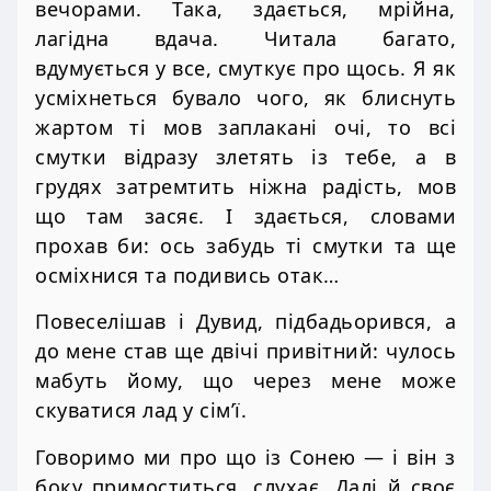
вечорами. Така, здається, мрійна,
лагідна вдача. Читала багато,
вдумується у все, смуткує про щось. Я як
усміхнеться бувало чого, як блиснуть
жартом ті мов заплакані очі, то всі
смутки відразу злетять із тебе, а в
грудях затремтить ніжна радість, мов
що там засяє. І здається, словами
прохав би: ось забудь ті смутки та ще
осміхнися та подивись отак…
Повеселішав і Дувид, підбадьорився, а
до мене став ще двічі привітний: чулось
мабуть йому, що через мене може
скуватися лад у сім’ї.
Говоримо ми про що із Сонею — і він з
боку примоститься, слухає. Далі й своє