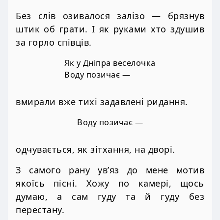
Без слів озивалося залізо — брязнув
штик об грати. І як руками хто здушив
за горло співців.
Як у Дніпра веселочка
Воду позичає —
вмирали вже тихі задавлені ридання.
Воду позичає —
одчувається, як зітхання, на дворі.
З самого рану ув’яз до мене мотив
якоїсь пісні. Хожу по камері, щось
думаю, а сам гуду та й гуду без
перестану.