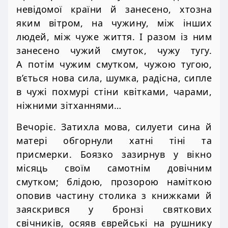
невідомої країни й занесено, хтозна
яким вітром, на чужину, між інших
людей, між чуже життя. І разом із ним
занесено чужий смуток, чужу тугу.
А потім чужим смутком, чужою тугою,
в’ється нова сила, шумка, радісна, сипле
в чужі похмурі стіни квітками, чарами,
ніжними зітханнями…
Вечоріє. Затихла мова, силуети сина й
матері обгорнули хатні тіні та
присмерки. Боязко зазирнув у вікно
місяць своїм самотнім довічним
смутком; блідою, прозорою наміткою
оповив частину столика з книжками й
заяскрився у бронзі святкових
свічників, осяяв єврейські на рушнику