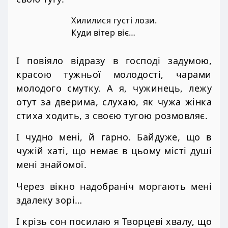
Хилилися густі лози.
Куди вітер віє…
І повіяло відразу в господі задумою,
красою тужньої молодості, чарами
молодого смутку. А я, чужинець, лежу
отут за дверима, слухаю, як чужа жінка
стиха ходить, з своєю тугою розмовляє.
І чудно мені, й гарно. Байдуже, що в
чужій хаті, що немає в цьому місті душі
мені знайомої.
Через вікно надобраніч моргають мені
здалеку зорі…
І крізь сон посилаю я Творцеві хвалу, що