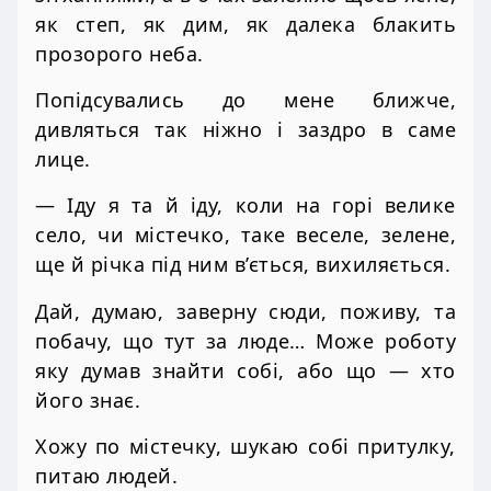
як степ, як дим, як далека блакить
прозорого неба.
Попідсувались до мене ближче,
дивляться так ніжно і заздро в саме
лице.
— Іду я та й іду, коли на горі велике
село, чи містечко, таке веселе, зелене,
ще й річка під ним в’ється, вихиляється.
Дай, думаю, заверну сюди, поживу, та
побачу, що тут за люде… Може роботу
яку думав знайти собі, або що — хто
його знає.
Хожу по містечку, шукаю собі притулку,
питаю людей.