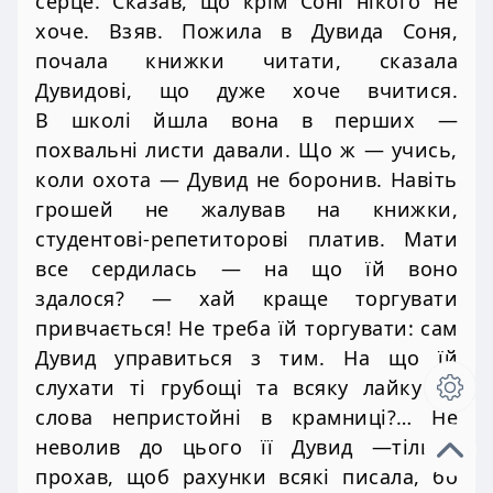
серце. Сказав, що крім Соні нікого не
хоче. Взяв. Пожила в Дувида Соня,
почала книжки читати, сказала
Дувидові, що дуже хоче вчитися.
В школі йшла вона в перших —
похвальні листи давали. Що ж — учись,
коли охота — Дувид не боронив. Навіть
грошей не жалував на книжки,
студентові-репетиторові платив. Мати
все сердилась — на що їй воно
здалося? — хай краще торгувати
привчається! Не треба їй торгувати: сам
Дувид управиться з тим. На що їй
слухати ті грубощі та всяку лайку та
слова непристойні в крамниці?… Не
неволив до цього її Дувид —тільки
прохав, щоб рахунки всякі писала, бо