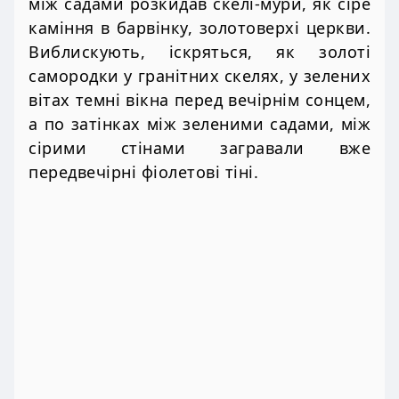
між садами розкидав скелі-мури, як сіре
каміння в барвінку, золотоверхі церкви.
Виблискують, іскряться, як золоті
самородки у гранітних скелях, у зелених
вітах темні вікна перед вечірнім сонцем,
а по затінках між зеленими садами, між
сірими стінами загравали вже
передвечірні фіолетові тіні.