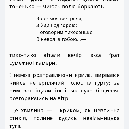
тоненько — чиюсь волю боркають.
Зоре моя вечірняя,
Зійди над горою:
Поговорим тихесенько
В неволі з тобою…—
тихо-тихо вітали вечір із-за ґрат
сумежної камери.
І немов розправляючи крила, вирвався
чийсь нетерплячий голос із гурту; за
ним затріщали інші, як сухе бадилля,
розгораючись на вітрі.
Ще хвилина — і криком, як невпинна
стихія, полине кудись невільницька
туга.