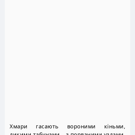
Хмари гасають вороними кіньми,
дикими табунами… з порваними уздами.