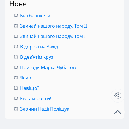
Нове
Білі бланкети
Звичай нашого народу. Том II
Звичай нашого народу. Том I
В дорозі на Захід
В дев’ятім крузі
Пригоди Марка Чубатого
Ясир
Навіщо?
Квітам-рости!
Злочин Надії Поліщук