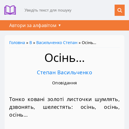
Автори за алфавітом
Головна
»
В
»
Васильченко Степан
» Осінь…
Осінь…
Степан Васильченко
Оповідання
Тонко ковані золоті листочки шумлять,
дзвонять, шелестять: осінь, осінь,
осінь…