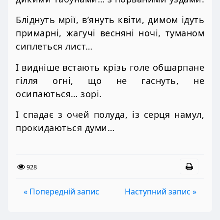
Бліднуть мрії, в’януть квіти, димом ідуть
примарні, жагучі весняні ночі, туманом
сиплеться лист…
І видніше встають крізь голе обшарпане
гілля огні, що не гаснуть, не
осипаються… зорі.
І спадає з очей полуда, із серця намул,
прокидаються думи…
928
« Попередній запис
Наступний запис »