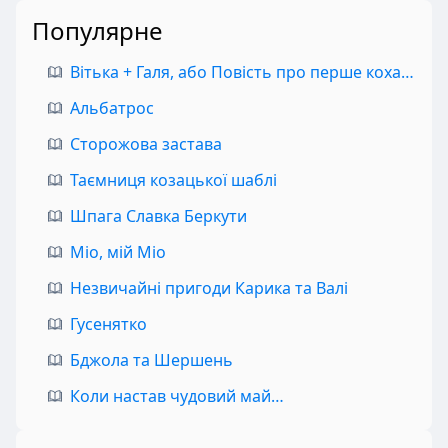
Популярне
Вітька + Галя, або Повість про перше кохання
Альбатрос
Сторожова застава
Таємниця козацької шаблі
Шпага Славка Беркути
Міо, мій Міо
Незвичайні пригоди Карика та Валі
Гусенятко
Бджола та Шершень
Коли настав чудовий май…