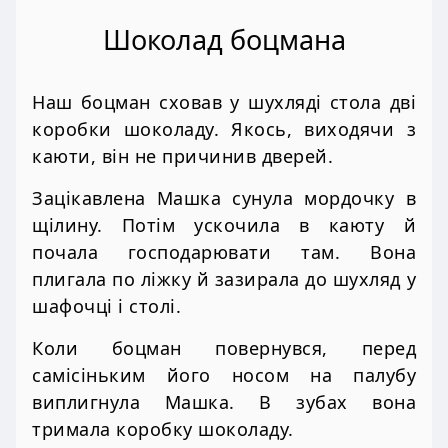
Шоколад боцмана
Наш боцман сховав у шухляді стола дві
коробки шоколаду. Якось, виходячи з
каюти, він не причинив дверей.
Зацікавлена Машка сунула мордочку в
щілину. Потім ускочила в каюту й
почала господарювати там. Вона
плигала по ліжку й зазирала до шухляд у
шафочці і столі.
Коли боцман повернувся, перед
самісіньким його носом на палубу
виплигнула Машка. В зубах вона
тримала коробку шоколаду.