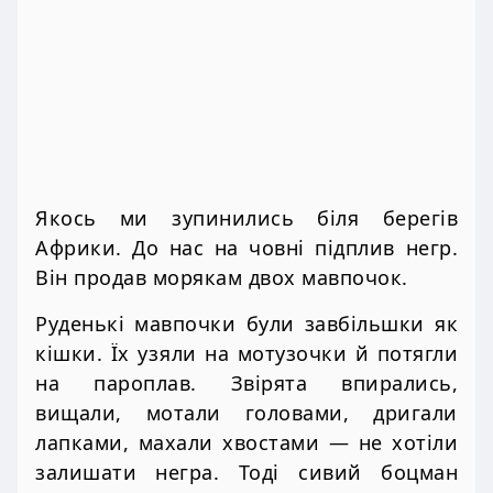
Якось ми зупинились біля берегів
Африки. До нас на човні підплив негр.
Він продав морякам двох мавпочок.
Руденькі мавпочки були завбільшки як
кішки. Їх узяли на мотузочки й потягли
на пароплав. Звірята впирались,
вищали, мотали головами, дригали
лапками, махали хвостами — не хотіли
залишати негра. Тоді сивий боцман