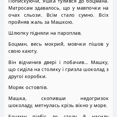
Попискуючи, Яшка тулився до боцмана.
Матросам здавалось, що у мавпочки на
очах сльози. Всім стало сумно. Всіх
пройняв жаль за Машкою.
Шлюпку підняли на пароплав.
Боцман, весь мокрий, мовчки пішов у
свою каюту.
Він відчинив двері і побачив… Машку,
що сиділа на столику і гризла шоколад з
другої коробки.
Моряк остовпів.
Машка, схопивши недогризок
шоколаду, метнулась крізь вікно у море.
Боцман підбіг до столу й насилу