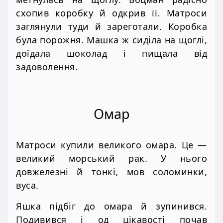
схопив коробку й одкрив її. Матроси
заглянули туди й зареготали. Коробка
була порожня. Машка ж сиділа на щоглі,
доїдала шоколад і пищала від
задоволення.
Омар
Матроси купили великого омара. Це —
великий морський рак. У нього
довжелезні й тонкі, мов соломинки,
вуса.
Яшка підбіг до омара й зупинився.
Подивився і од цікавості почав