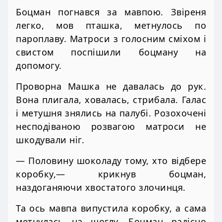
Боцман погнався за мавпою. Звіреня
легко, мов пташка, метнулось по
пароплаву. Матроси з голосним сміхом і
свистом поспішили боцману на
допомогу.
Проворна Машка не давалась до рук.
Вона плигала, ховалась, стрибала. Галас
і метушня знялись на палубі. Розохочені
несподіваною розвагою матроси не
шкодували ніг.
— Половину шоколаду тому, хто відбере
коробку,— крикнув боцман,
наздоганяючи хвостатого злочинця.
Та ось мавпа випустила коробку, а сама
метнулась на щоглу. Боцман радісно