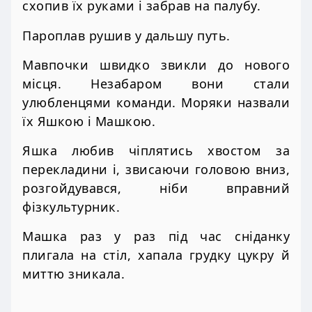
схопив їх руками і забрав на палубу.
Пароплав рушив у дальшу путь.
Мавпочки швидко звикли до нового
місця. Незабаром вони стали
улюбленцями команди. Моряки назвали
їх Яшкою і Машкою.
Яшка любив чіплятись хвостом за
перекладини і, звисаючи головою вниз,
розгойдувався, ніби вправний
фізкультурник.
Машка раз у раз під час сніданку
плигала на стіл, хапала грудку цукру й
миттю зникала.