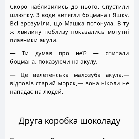
Скоро наблизились до нього. Спустили
шлюпку. З води витягли боцмана і Яшку.
Всі зрозуміли, що Машка потонула. В ту
ж хвилину поблизу показались могутні
плавники акули.
— Ти думав про неї? — спитали
боцмана, показуючи на акулу.
— Це велетенська малозуба акула,—
відповів старий моряк,— вона ніколи не
нападає на людей.
Друга коробка шоколаду