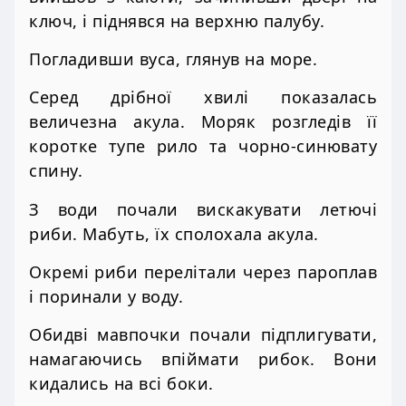
ключ, і піднявся на верхню палубу.
Погладивши вуса, глянув на море.
Серед дрібної хвилі показалась
величезна акула. Моряк розгледів її
коротке тупе рило та чорно-синювату
спину.
З води почали вискакувати летючі
риби. Мабуть, їх сполохала акула.
Окремі риби перелітали через пароплав
і поринали у воду.
Обидві мавпочки почали підплигувати,
намагаючись впіймати рибок. Вони
кидались на всі боки.