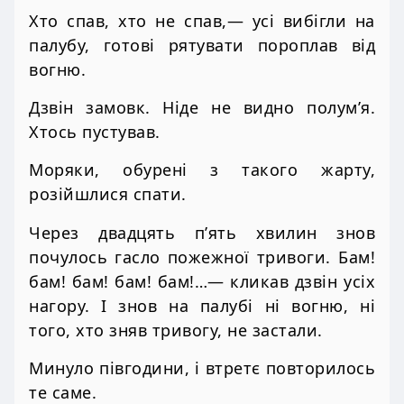
Хто спав, хто не спав,— усі вибігли на
палубу, готові рятувати пороплав від
вогню.
Дзвін замовк. Ніде не видно полум’я.
Хтось пустував.
Моряки, обурені з такого жарту,
розійшлися спати.
Через двадцять п’ять хвилин знов
почулось гасло пожежної тривоги. Бам!
бам! бам! бам! бам!…— кликав дзвін усіх
нагору. І знов на палубі ні вогню, ні
того, хто зняв тривогу, не застали.
Минуло півгодини, і втретє повторилось
те саме.