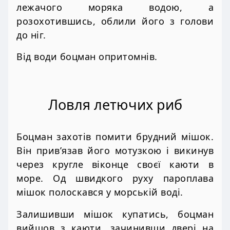
лежачого моряка водою, а
розохотившись, облили його з голови
до ніг.
Від води боцман опритомнів.
Ловля летючих риб
Боцман захотів помити брудний мішок.
Він прив’язав його мотузкою і викинув
через кругле віконце своєї каюти в
море. Од швидкого руху пароплава
мішок полоскався у морській воді.
Залишивши мішок купатись, боцман
вийшов з каюти, зачинивши двері на