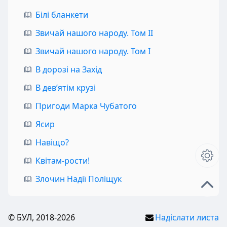
Білі бланкети
Звичай нашого народу. Том II
Звичай нашого народу. Том I
В дорозі на Захід
В дев’ятім крузі
Пригоди Марка Чубатого
Ясир
Навіщо?
Квітам-рости!
Злочин Надії Поліщук
© БУЛ, 2018-2026
Надіслати листа