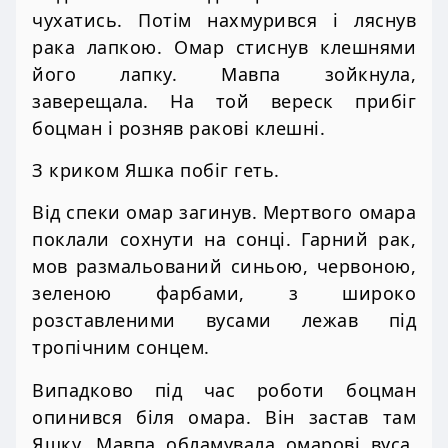
чухатись. Потім нахмурився і ляснув
рака лапкою. Омар стиснув клешнями
його лапку. Мавпа зойкнула,
заверещала. На той вереск прибіг
боцман і розняв ракові клешні.
З криком Яшка побіг геть.
Від спеки омар загинув. Мертвого омара
поклали сохнути на сонці. Гарний рак,
мов размальований синьою, червоною,
зеленою фарбами, з широко
розставленими вусами лежав під
тропічним сонцем.
Випадково під час роботи боцман
опинився біля омара. Він застав там
Яшку. Мавпа обламувала омарові вуса.