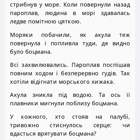
стрибнув у море. Коли повернули назад
пароплав, людина в морі здавалась
ледве помітною цяткою.
Моряки побачили, як акула теж
повернула і попливла туди, де видно
було боцмана.
Всі захвилювались. Пароплав поспішав
повним ходом і безперервно гудів. Так
хотіли відігнати морського хижака.
Акула зникла під водою. Та ось її
плавники мигнули поблизу боцмана.
У кожного, хто стояв на палубі,
тривожно стиснулось серце: чи
вдасться врятувати боцмана?