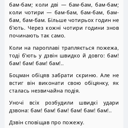
бам-бам; коли дві — бам-бам, бам-бам;
коли чотири — бам-бам, бам-бам, бам-
бам, бам-бам. Більше чотирьох годин не
б’ють. Через кожні чотири години знов
починають так само.
Коли на пароплаві трапляється пожежа,
тоді б’ють у дзвін швидко й довго: бам!
бам! бам! бам! бам!..
Боцман обіцяв забрати скриню. Але не
встиг він виконати свою обіцянку, як
сталась незвичайна подія.
Уночі всіх розбудили швидкі удари
дзвона: бам! бам! бам! бам! бам! бам!..
Дзвін сповіщав про пожежу.