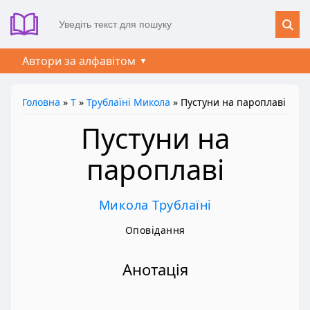
Автори за алфавітом
Головна
»
Т
»
Трублаїні Микола
» Пустуни на пароплаві
Пустуни на
пароплаві
Микола Трублаїні
Оповідання
Анотація