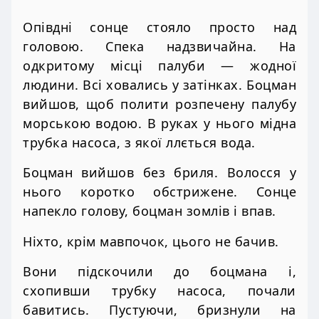
Опівдні сонце стояло просто над
головою. Спека надзвичайна. На
одкритому місці палуби — жодної
людини. Всі ховались у затінках. Боцман
вийшов, щоб полити розпечену палубу
морською водою. В руках у нього мідна
трубка насоса, з якої ллється вода.
Боцман вийшов без бриля. Волосся у
нього коротко обстрижене. Сонце
напекло голову, боцман зомлів і впав.
Ніхто, крім мавпочок, цього не бачив.
Вони підскочили до боцмана і,
схопивши трубку насоса, почали
бавитись. Пустуючи, бризнули на