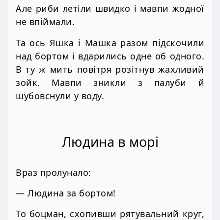
Але риби летіли швидко і мавпи жодної
не впіймали.
Та ось Яшка і Машка разом підскочили
над бортом і вдарились одне об одного.
В ту ж мить повітря розітнув жахливий
зойк. Мавпи зникли з палуби й
шубовснули у воду.
Людина в морі
Враз пролунало:
— Людина за бортом!
То боцман, схопивши рятувальний круг,