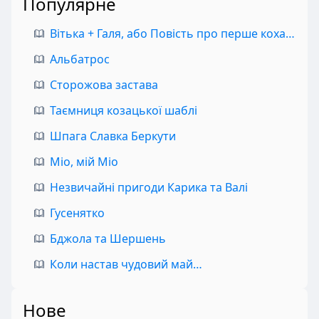
Популярне
Вітька + Галя, або Повість про перше кохання
Альбатрос
Сторожова застава
Таємниця козацької шаблі
Шпага Славка Беркути
Міо, мій Міо
Незвичайні пригоди Карика та Валі
Гусенятко
Бджола та Шершень
Коли настав чудовий май…
Нове