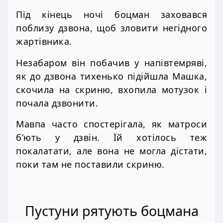
Під кінець ночі боцман заховався
поблизу дзвона, щоб зловити негідного
жартівника.
Незабаром він побачив у напівтемряві,
як до дзвона тихенько підійшла Машка,
скочила на скриню, вхопила мотузок і
почала дзвонити.
Мавпа часто спостерігала, як матроси
б’ють у дзвін. Їй хотілось теж
покалатати, але вона не могла дістати,
поки там не поставили скриню.
Пустуни рятують боцмана