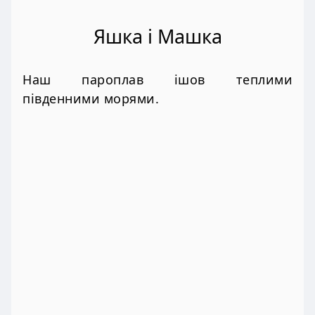
Яшка i Машка
Наш пароплав ішов теплими
південними морями.