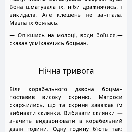
Вона шматувала їх, ніби дражнячись, і
викидала. Але клешень не зачіпала.
Мавпа їх боялась.
— Опікшись на молоці, води боїшся,—
сказав усміхаючись боцман.
Нічна тривога
Біля корабельного дзвона боцман
поставив високу скриню. Матроси
скаржились, що та скриня заважає їм
вибивати склянки. Вибивати склянки —
значить видзвонювати в корабельний
дзвін години. Одну годину б’ють так: