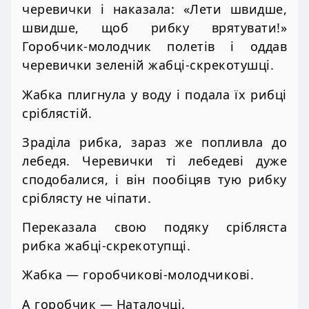
черевички і наказала: «Лети швидше,
швидше, щоб рибку врятувати!»
Горобчик-молодчик полетів і оддав
черевички зеленій жабці-скрекотушці.
Жабка плигнула у воду і подала їх рибці
сріблястій.
Зраділа рибка, зараз же попливла до
лебедя. Черевички ті лебедеві дуже
сподобалися, і він пообіцяв тую рибку
сріблясту не чіпати.
Переказала свою подяку срібляста
рибка жабці-скрекотупщі.
Жабка — горобчикові-молодчикові.
А горобчик — Наталочці.