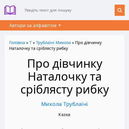
Автори за алфавітом
Головна
»
Т
»
Трублаїні Микола
» Про дівчинку
Наталочку та сріблясту рибку
Про дівчинку
Наталочку та
сріблясту рибку
Микола Трублаїні
Казка