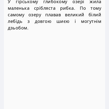
У гірському глибокому озері жила
маленька срібляста рибка. По тому
самому озеру плавав великий білий
лебідь з довгою шиєю і могутнім
дзьобом.