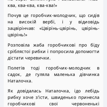
ква, ква-ква, ква-ква!»
Почув це горобчик-молодчик, що сидів
на високій вербі, і у відиовідь
зацвірінчав: «Цвірінь-цвірінь, цвірінь-
цвірінь!»
Розповіла жаба горобчикові про біду
сріблястої рибки і попросила допомогти
дістати черевички.
Полетів тоді горобчик-молодчик в
садок, де гуляла маленька дівчинка
Наталочка.
Як довідалась Наталочка, ідо лебідь
рибку хоче з’їсти, швиденько принесла
горобчикові свої червоненькі