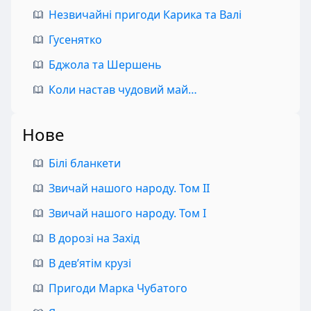
Незвичайні пригоди Карика та Валі
Гусенятко
Бджола та Шершень
Коли настав чудовий май…
Нове
Білі бланкети
Звичай нашого народу. Том II
Звичай нашого народу. Том I
В дорозі на Захід
В дев’ятім крузі
Пригоди Марка Чубатого