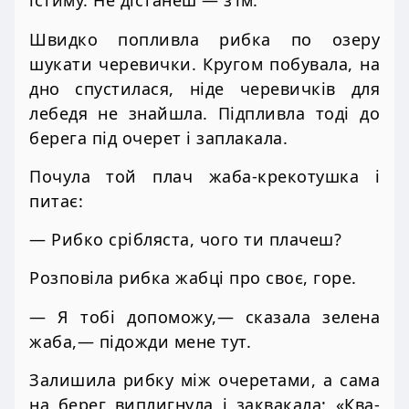
їстиму. Не дістанеш — з’їм.
Швидко попливла рибка по озеру
шукати черевички. Кругом побувала, на
дно спустилася, ніде черевичків для
лебедя не знайшла. Підпливла тоді до
берега під очерет і заплакала.
Почула той плач жаба-крекотушка і
питає:
— Рибко срібляста, чого ти плачеш?
Розповіла рибка жабці про своє, горе.
— Я тобі допоможу,— сказала зелена
жаба,— підожди мене тут.
Залишила рибку між очеретами, а сама
на берег виплигнула і заквакала: «Ква-