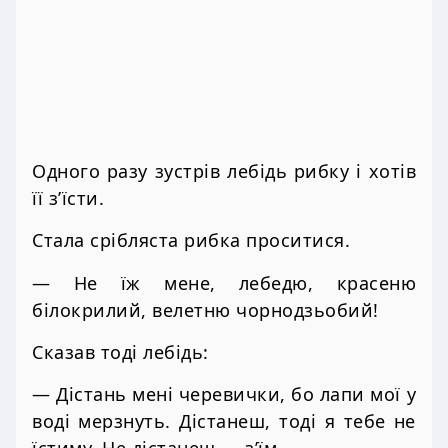
Одного разу зустрів лебідь рибку і хотів
її з’їсти.
Стала срібляста рибка проситися.
— Не їж мене, лебедю, красеню
білокрилий, велетню чорнодзьобий!
Сказав тоді лебідь:
— Дістань мені черевички, бо лапи мої у
воді мерзнуть. Дістанеш, тоді я тебе не